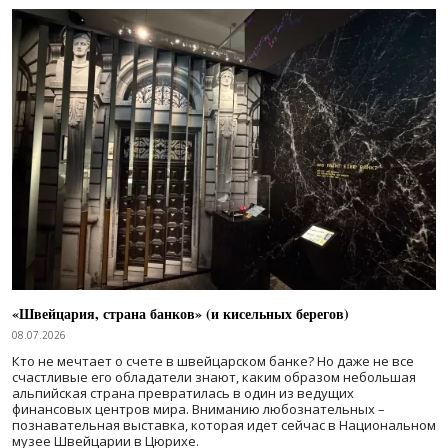
«Швейцария, страна банков» (и кисельных берегов)
08.07.2026
Кто не мечтает о счете в швейцарском банке? Но даже не все
счастливые его обладатели знают, каким образом небольшая
альпийская страна превратилась в один из ведущих
финансовых центров мира. Вниманию любознательных –
познавательная выставка, которая идет сейчас в Национальном
музее Швейцарии в Цюрихе.