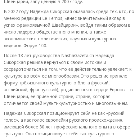
Швейцарии, запущенную в 2007 году.
В 2022 году Надежда Сикорская оказалась среди тех, кто, по
мнению редакции Le Temps, «внёс значительный вклад в
успех франкоязычной Швейцарии», войдя таким образом в
число лидеров общественного мнения, а также
экономических, политических, научных и культурных
лидеров: Форум 100.
После 18 лет руководства NashaGazeta.ch Надежда
Сикорская решила вернуться к своим истокам и
сосредоточиться на том, что её действительно увлекает: к
культуре во всём её многообразии. Это решение приняло
форму трёхязычного культурного блога (русский,
английский, французский), родившегося в сердце Европы – в
Швейцарии, её приёмной стране, стране, которая
отличается своей мультикультурностью и многоязычием.
Надежда Сикорская позиционирует себя не как «русский
голос», а как голос европейки русского происхождения,
имеющей более 30 лет профессионального опыта в сфере
культуры. Она позиционирует себя как культурного