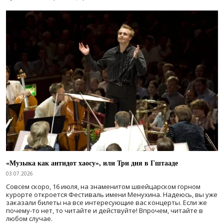
«Музыка как антидот хаосу», или Три дня в Гштааде
03.07.2026
Совсем скоро, 16 июля, на знаменитом швейцарском горном
курорте откроется Фестиваль имени Менухина. Надеюсь, вы уже
заказали билеты на все интересующие вас концерты. Если же
почему-то нет, то читайте и действуйте! Впрочем, читайте в
любом случае.