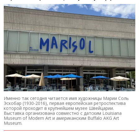
Именно так сегодня читается имя художницы Марии Соль
Эскобар (1930-2016), первая европейская ретроспектива
которой проходит в крупнейшем музее Швейцарии.
Выставка организована совместно с датским Louisiana
Museum of Modern Art и американским Buffalo AKG Art
Museum.