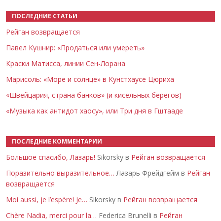
ПОСЛЕДНИЕ СТАТЬИ
Рейган возвращается
Павел Кушнир: «Продаться или умереть»
Краски Матисса, линии Сен-Лорана
Марисоль: «Море и солнце» в Кунстхаусе Цюриха
«Швейцария, страна банков» (и кисельных берегов)
«Музыка как антидот хаосу», или Три дня в Гштааде
ПОСЛЕДНИЕ КОММЕНТАРИИ
Большое спасибо, Лазарь!
Sikorsky в
Рейган возвращается
Поразительно выразительное…
Лазарь Фрейдгейм в
Рейган
возвращается
Moi aussi, je l’espère! Je…
Sikorsky в
Рейган возвращается
Chère Nadia, merci pour la…
Federica Brunelli в
Рейган