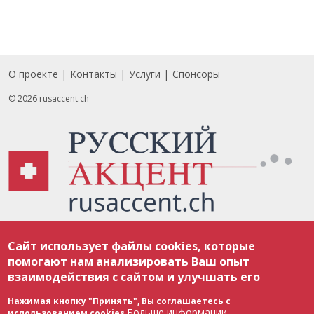
О проекте
Контакты
Услуги
Спонсоры
Footer
© 2026 rusaccent.ch
Все материалы, размещенные на веб-сайте rusaccent.ch, охраняются в
Сайт использует файлы cookies, которые
соответствии с законодательством Швейцарии об авторском праве и
международными соглашениями. Полное или частичное использование
помогают нам анализировать Ваш опыт
материалов возможно только с разрешения редакции. В случае полного
взаимодействия с сайтом и улучшать его
или частичного воспроизведения материалов сайта rusaccent.ch,
ОБЯЗАТЕЛЬНА АКТИВНАЯ ГИПЕРССЫЛКА на конкретный заимствованный
текст. Фотоизображения, размещенные редакцией rusaccent.ch, являются
Нажимая кнопку "Принять", Вы соглашаетесь с
ее исключительной собственностью. Полное или частичное
Больше информации
использованием cookies