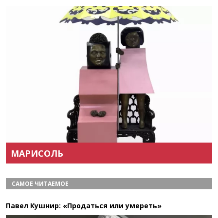
Назад
Вперёд
МАРИСОЛЬ
САМОЕ ЧИТАЕМОЕ
Павел Кушнир: «Продаться или умереть»