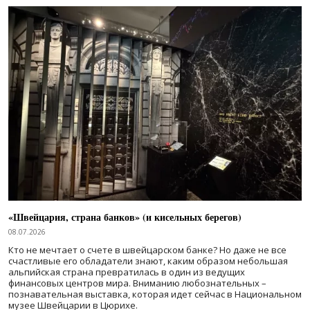
«Швейцария, страна банков» (и кисельных берегов)
08.07.2026
Кто не мечтает о счете в швейцарском банке? Но даже не все
счастливые его обладатели знают, каким образом небольшая
альпийская страна превратилась в один из ведущих
финансовых центров мира. Вниманию любознательных –
познавательная выставка, которая идет сейчас в Национальном
музее Швейцарии в Цюрихе.