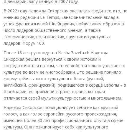
Швейцарии, запущенную в 2007 году.
В 2022 году Надежда Сикорская оказалась среди тех, кто, по
мнению редакции Le Temps, «внёс значительный вклад в
успех франкоязычной Швейцарии», войдя таким образом в
число лидеров общественного мнения, а также
экономических, политических, научных и культурных
лидеров: Форум 100.
После 18 лет руководства NashaGazeta.ch Надежда
Сикорская решила вернуться к своим истокам и
сосредоточиться на том, что её действительно увлекает: к
культуре во всём её многообразии. Это решение приняло
форму трёхязычного культурного блога (русский,
английский, французский), родившегося в сердце Европы – в
Швейцарии, её приёмной стране, стране, которая
отличается своей мультикультурностью и многоязычием.
Надежда Сикорская позиционирует себя не как «русский
голос», а как голос европейки русского происхождения,
имеющей более 30 лет профессионального опыта в сфере
культуры. Она позиционирует себя как культурного