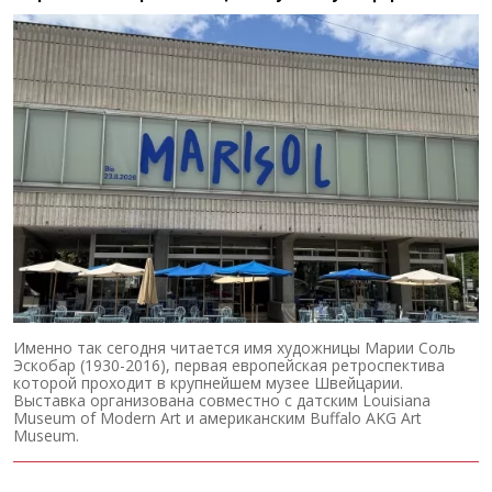
Именно так сегодня читается имя художницы Марии Соль
Эскобар (1930-2016), первая европейская ретроспектива
которой проходит в крупнейшем музее Швейцарии.
Выставка организована совместно с датским Louisiana
Museum of Modern Art и американским Buffalo AKG Art
Museum.