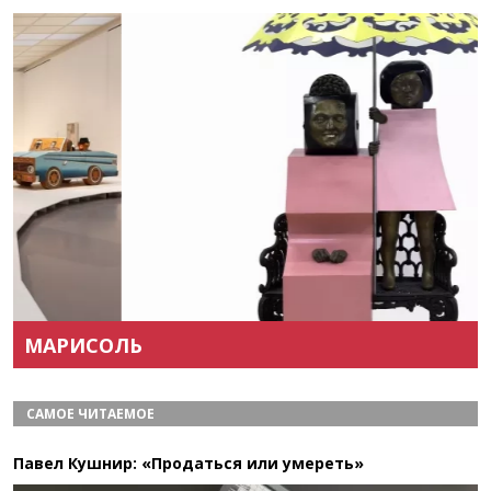
Назад
Вперёд
МАРИСОЛЬ
САМОЕ ЧИТАЕМОЕ
Павел Кушнир: «Продаться или умереть»