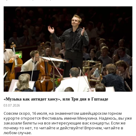
«Музыка как антидот хаосу», или Три дня в Гштааде
03.07.2026
Совсем скоро, 16 июля, на знаменитом швейцарском горном
курорте откроется Фестиваль имени Менухина. Надеюсь, вы уже
заказали билеты на все интересующие вас концерты. Если же
почему-то нет, то читайте и действуйте! Впрочем, читайте в
любом случае.