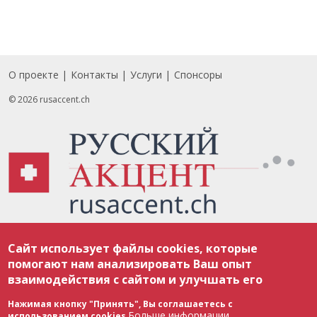
О проекте
Контакты
Услуги
Спонсоры
Footer
© 2026 rusaccent.ch
Все материалы, размещенные на веб-сайте rusaccent.ch, охраняются в
Сайт использует файлы cookies, которые
соответствии с законодательством Швейцарии об авторском праве и
международными соглашениями. Полное или частичное использование
помогают нам анализировать Ваш опыт
материалов возможно только с разрешения редакции. В случае полного
взаимодействия с сайтом и улучшать его
или частичного воспроизведения материалов сайта rusaccent.ch,
ОБЯЗАТЕЛЬНА АКТИВНАЯ ГИПЕРССЫЛКА на конкретный заимствованный
текст. Фотоизображения, размещенные редакцией rusaccent.ch, являются
Нажимая кнопку "Принять", Вы соглашаетесь с
ее исключительной собственностью. Полное или частичное
Больше информации
использованием cookies