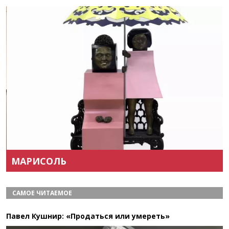
Назад
Вперёд
МАРИСОЛЬ
САМОЕ ЧИТАЕМОЕ
Павел Кушнир: «Продаться или умереть»