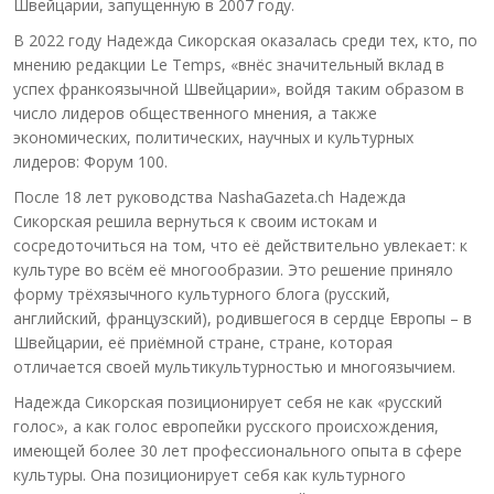
Швейцарии, запущенную в 2007 году.
В 2022 году Надежда Сикорская оказалась среди тех, кто, по
мнению редакции Le Temps, «внёс значительный вклад в
успех франкоязычной Швейцарии», войдя таким образом в
число лидеров общественного мнения, а также
экономических, политических, научных и культурных
лидеров: Форум 100.
После 18 лет руководства NashaGazeta.ch Надежда
Сикорская решила вернуться к своим истокам и
сосредоточиться на том, что её действительно увлекает: к
культуре во всём её многообразии. Это решение приняло
форму трёхязычного культурного блога (русский,
английский, французский), родившегося в сердце Европы – в
Швейцарии, её приёмной стране, стране, которая
отличается своей мультикультурностью и многоязычием.
Надежда Сикорская позиционирует себя не как «русский
голос», а как голос европейки русского происхождения,
имеющей более 30 лет профессионального опыта в сфере
культуры. Она позиционирует себя как культурного