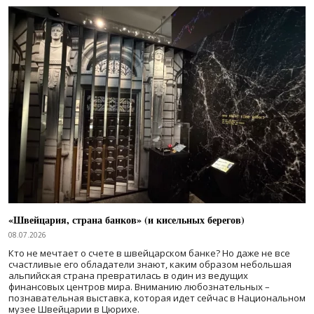
«Швейцария, страна банков» (и кисельных берегов)
08.07.2026
Кто не мечтает о счете в швейцарском банке? Но даже не все
счастливые его обладатели знают, каким образом небольшая
альпийская страна превратилась в один из ведущих
финансовых центров мира. Вниманию любознательных –
познавательная выставка, которая идет сейчас в Национальном
музее Швейцарии в Цюрихе.