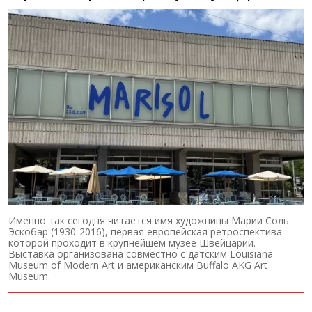
Именно так сегодня читается имя художницы Марии Соль
Эскобар (1930-2016), первая европейская ретроспектива
которой проходит в крупнейшем музее Швейцарии.
Выставка организована совместно с датским Louisiana
Museum of Modern Art и американским Buffalo AKG Art
Museum.