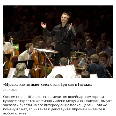
«Музыка как антидот хаосу», или Три дня в Гштааде
03.07.2026
Совсем скоро, 16 июля, на знаменитом швейцарском горном
курорте откроется Фестиваль имени Менухина. Надеюсь, вы уже
заказали билеты на все интересующие вас концерты. Если же
почему-то нет, то читайте и действуйте! Впрочем, читайте в
любом случае.