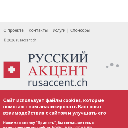
О проекте
Контакты
Услуги
Спонсоры
Footer
© 2026 rusaccent.ch
Все материалы, размещенные на веб-сайте rusaccent.ch, охраняются в
Сайт использует файлы cookies, которые
соответствии с законодательством Швейцарии об авторском праве и
международными соглашениями. Полное или частичное использование
помогают нам анализировать Ваш опыт
материалов возможно только с разрешения редакции. В случае полного
взаимодействия с сайтом и улучшать его
или частичного воспроизведения материалов сайта rusaccent.ch,
ОБЯЗАТЕЛЬНА АКТИВНАЯ ГИПЕРССЫЛКА на конкретный заимствованный
текст. Фотоизображения, размещенные редакцией rusaccent.ch, являются
Нажимая кнопку "Принять", Вы соглашаетесь с
ее исключительной собственностью. Полное или частичное
Больше информации
использованием cookies