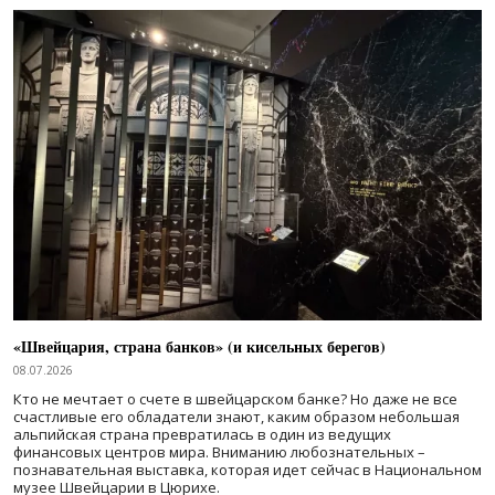
«Швейцария, страна банков» (и кисельных берегов)
08.07.2026
Кто не мечтает о счете в швейцарском банке? Но даже не все
счастливые его обладатели знают, каким образом небольшая
альпийская страна превратилась в один из ведущих
финансовых центров мира. Вниманию любознательных –
познавательная выставка, которая идет сейчас в Национальном
музее Швейцарии в Цюрихе.