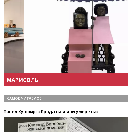
Назад
Вперёд
МАРИСОЛЬ
САМОЕ ЧИТАЕМОЕ
Павел Кушнир: «Продаться или умереть»