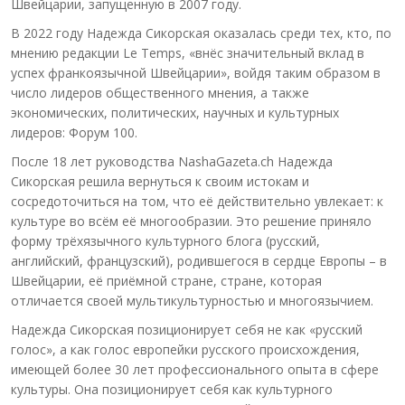
Швейцарии, запущенную в 2007 году.
В 2022 году Надежда Сикорская оказалась среди тех, кто, по
мнению редакции Le Temps, «внёс значительный вклад в
успех франкоязычной Швейцарии», войдя таким образом в
число лидеров общественного мнения, а также
экономических, политических, научных и культурных
лидеров: Форум 100.
После 18 лет руководства NashaGazeta.ch Надежда
Сикорская решила вернуться к своим истокам и
сосредоточиться на том, что её действительно увлекает: к
культуре во всём её многообразии. Это решение приняло
форму трёхязычного культурного блога (русский,
английский, французский), родившегося в сердце Европы – в
Швейцарии, её приёмной стране, стране, которая
отличается своей мультикультурностью и многоязычием.
Надежда Сикорская позиционирует себя не как «русский
голос», а как голос европейки русского происхождения,
имеющей более 30 лет профессионального опыта в сфере
культуры. Она позиционирует себя как культурного