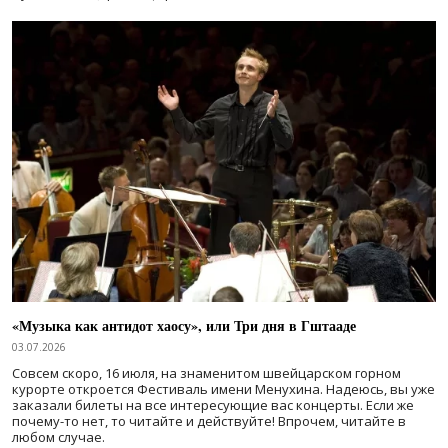
«Музыка как антидот хаосу», или Три дня в Гштааде
03.07.2026
Совсем скоро, 16 июля, на знаменитом швейцарском горном
курорте откроется Фестиваль имени Менухина. Надеюсь, вы уже
заказали билеты на все интересующие вас концерты. Если же
почему-то нет, то читайте и действуйте! Впрочем, читайте в
любом случае.