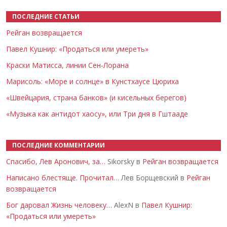
ПОСЛЕДНИЕ СТАТЬИ
Рейган возвращается
Павел Кушнир: «Продаться или умереть»
Краски Матисса, линии Сен-Лорана
Марисоль: «Море и солнце» в Кунстхаусе Цюриха
«Швейцария, страна банков» (и кисельных берегов)
«Музыка как антидот хаосу», или Три дня в Гштааде
ПОСЛЕДНИЕ КОММЕНТАРИИ
Спасибо, Лев Аронович, за…
Sikorsky в
Рейган возвращается
Написано блестяще. Прочитал…
Лев Борщевский в
Рейган
возвращается
Бог даровал Жизнь человеку…
AlexN в
Павел Кушнир:
«Продаться или умереть»