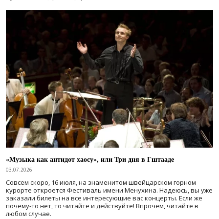
«Музыка как антидот хаосу», или Три дня в Гштааде
03.07.2026
Совсем скоро, 16 июля, на знаменитом швейцарском горном
курорте откроется Фестиваль имени Менухина. Надеюсь, вы уже
заказали билеты на все интересующие вас концерты. Если же
почему-то нет, то читайте и действуйте! Впрочем, читайте в
любом случае.