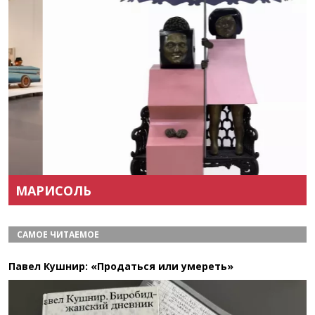
Назад
Вперёд
МАРИСОЛЬ
САМОЕ ЧИТАЕМОЕ
Павел Кушнир: «Продаться или умереть»