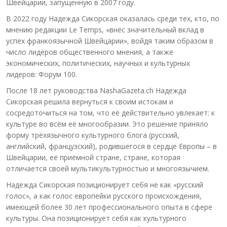
Швейцарии, запущенную в 2007 году.
В 2022 году Надежда Сикорская оказалась среди тех, кто, по
мнению редакции Le Temps, «внёс значительный вклад в
успех франкоязычной Швейцарии», войдя таким образом в
число лидеров общественного мнения, а также
экономических, политических, научных и культурных
лидеров: Форум 100.
После 18 лет руководства NashaGazeta.ch Надежда
Сикорская решила вернуться к своим истокам и
сосредоточиться на том, что её действительно увлекает: к
культуре во всём её многообразии. Это решение приняло
форму трёхязычного культурного блога (русский,
английский, французский), родившегося в сердце Европы – в
Швейцарии, её приёмной стране, стране, которая
отличается своей мультикультурностью и многоязычием.
Надежда Сикорская позиционирует себя не как «русский
голос», а как голос европейки русского происхождения,
имеющей более 30 лет профессионального опыта в сфере
культуры. Она позиционирует себя как культурного