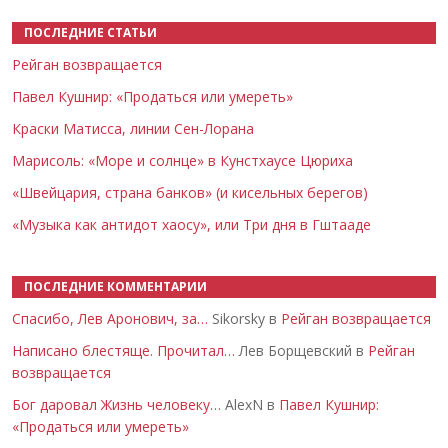
ПОСЛЕДНИЕ СТАТЬИ
Рейган возвращается
Павел Кушнир: «Продаться или умереть»
Краски Матисса, линии Сен-Лорана
Марисоль: «Море и солнце» в Кунстхаусе Цюриха
«Швейцария, страна банков» (и кисельных берегов)
«Музыка как антидот хаосу», или Три дня в Гштааде
ПОСЛЕДНИЕ КОММЕНТАРИИ
Спасибо, Лев Аронович, за…
Sikorsky в
Рейган возвращается
Написано блестяще. Прочитал…
Лев Борщевский в
Рейган
возвращается
Бог даровал Жизнь человеку…
AlexN в
Павел Кушнир:
«Продаться или умереть»