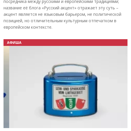
посредника между русскими и европейскими традициями;
название её блога «Русский акцент» отражает эту суть –
акцент является не языковым барьером, не политической
позицией, но отличительным культурным отпечатком в
европейском контексте.
АФИША
Назад
Вперёд