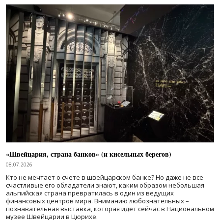
«Швейцария, страна банков» (и кисельных берегов)
08.07.2026
Кто не мечтает о счете в швейцарском банке? Но даже не все
счастливые его обладатели знают, каким образом небольшая
альпийская страна превратилась в один из ведущих
финансовых центров мира. Вниманию любознательных –
познавательная выставка, которая идет сейчас в Национальном
музее Швейцарии в Цюрихе.