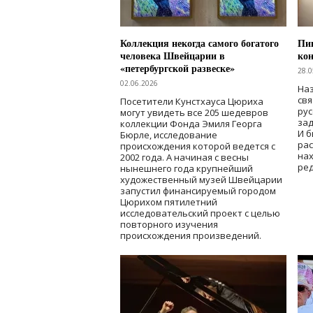
Коллекция некогда самого богатого
Пик
человека Швейцарии в
кон
«петербургской развеске»
28.0
02.06.2026
Наз
свя
Посетители Кунстхауса Цюриха
рус
могут увидеть все 205 шедевров
зад
коллекции Фонда Эмиля Георга
И б
Бюрле, исследование
рас
происхождения которой ведется с
нах
2002 года. А начиная с весны
ред
нынешнего года крупнейший
художественный музей Швейцарии
запустил финансируемый городом
Цюрихом пятилетний
исследовательский проект с целью
повторного изучения
происхождения произведений.