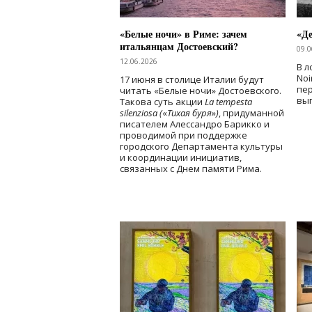
«Белые ночи» в Риме: зачем
«Д
итальянцам Достоевский?
09.0
12.06.2026
В л
Noi
17 июня в столице Италии будут
пе
читать «Белые ночи» Достоевского.
вы
Такова суть акции
La tempesta
silenziosa (
«
Тихая буря
»
)
, придуманной
писателем Алессандро Барикко и
проводимой при поддержке
городского Департамента культуры
и координации инициатив,
связанных с Днем памяти Рима.