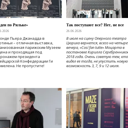
ден по Рильке»
Так поступают все? Нет, не все
6.2026
26.06.2026
Фонде Пьера Джанадда в
В июле на сцену Оперного театра
тиньи – отличная выставка,
Цюриха вернется, всего на четыре
ганизованная парижским Музеем
вечера, «Cosí fan tutte» Моцарта в
дена и проходящая под
постановке Кирилла Серебреннико
тронажем президента
2018 года. Очень советую тем, кто
ейцарской Конфедерации Ги
видел ее тогда, не упустить новую
мелена. Не пропустите!
возможность 3, 7, 9 и 12 июля.