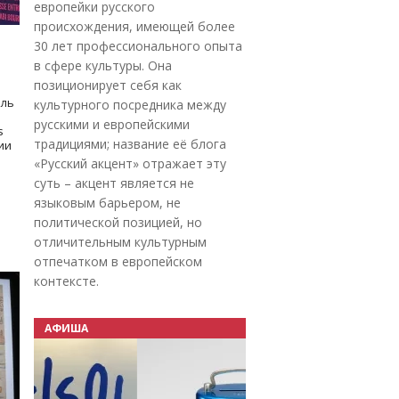
европейки русского
происхождения, имеющей более
30 лет профессионального опыта
в сфере культуры. Она
позиционирует себя как
оль
культурного посредника между
русскими и европейскими
s
традициями; название её блога
дии
«Русский акцент» отражает эту
суть – акцент является не
языковым барьером, не
политической позицией, но
отличительным культурным
отпечатком в европейском
контексте.
АФИША