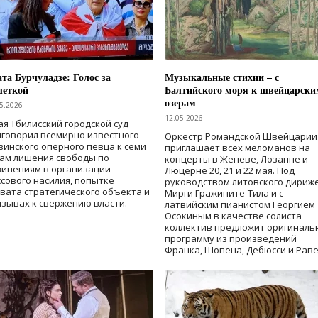
та Бурчуладзе: Голос за
Музыкальные стихии – с
шеткой
Балтийского моря к швейцарски
озерам
5.2026
12.05.2026
ая Тбилисский городской суд
говорил всемирно известного
Оркестр Романдской Швейцарии
зинского оперного певца к семи
приглашает всех меломанов на
дам лишения свободы
по
концерты в Женеве, Лозанне и
винениям в организации
Люцерне 20, 21 и 22 мая. Под
сового насилия, попытке
руководством литовского дириж
вата стратегического объекта и
Мирги Гражините-Тила и с
зывах к свержению власти
.
латвийским пианистом Георгием
Осокиным в качестве солиста
коллектив предложит оригиналь
программу из произведений
Франка, Шопена, Дебюсси и Раве