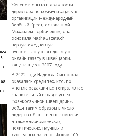
Женеве и опыта в должности
директора по коммуникациям в
организации Международный
Зелёный Крест, основанной
Михаилом Горбачёвым, она
основала NashaGazeta.ch –
первую ежедневную
русскоязычную ежедневную
все
т,
онлайн-газету в Швейцарии,
запущенную в 2007 году.
 в
В 2022 году Надежда Сикорская
ная
оказалась среди тех, кто, по
мнению редакции Le Temps, «внёс
 в
значительный вклад в успех
франкоязычной Швейцарии»,
войдя таким образом в число
лидеров общественного мнения,
а также экономических,
политических, научных и
культурных лидеров: Форум 100.