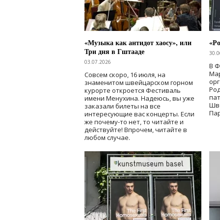
«Музыка как антидот хаосу», или
«Ро
Три дня в Гштааде
30.0
03.07.2026
В 
Мар
Совсем скоро, 16 июля, на
ор
знаменитом швейцарском горном
Ро
курорте откроется Фестиваль
па
имени Менухина. Надеюсь, вы уже
Шв
заказали билеты на все
Пар
интересующие вас концерты. Если
же почему-то нет, то читайте и
действуйте! Впрочем, читайте в
любом случае.