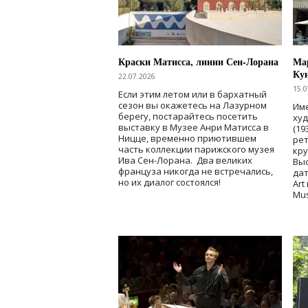
Краски Матисса, линии Сен-Лорана
Мар
Ку
22.07.2026
15.0
Если этим летом или в бархатный
сезон вы окажетесь на Лазурном
Име
берегу, постарайтесь посетить
ху
выставку в Музее Анри Матисса в
(19
Ницце, временно приютившем
рет
часть коллекции парижского музея
кр
Ива Сен-Лорана. Два великих
Выс
француза никогда не встречались,
дат
но их диалог состоялся!
Art
Mu