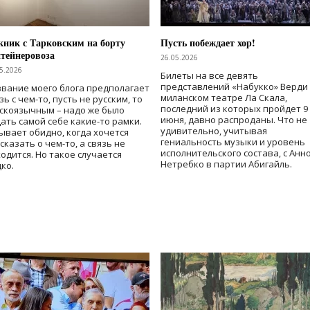
ник с Тарковским на борту
Пусть побеждает хор!
тейнеровоза
26.05.2026
5.2026
Билеты на все девять
представлений «Набукко» Верди
вание моего блога предполагает
миланском театре Ла Скала,
зь с чем-то, пусть не русским, то
последний из которых пройдет 9
скоязычным – надо же было
июня, давно распроданы. Что не
ать самой себе какие-то рамки.
удивительно, учитывая
ывает обидно, когда хочется
гениальность музыки и уровень
сказать о чем-то, а связь не
исполнительского состава, с Анн
одится. Но такое случается
Нетребко в партии Абигайль.
ко.