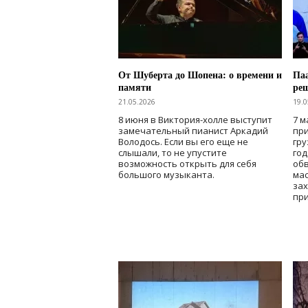
От Шуберта до Шопена: о времени и
Паа
памяти
ре
21.05.2026
19.0
8 июня в Виктория-холле выступит
7 м
замечательный пианист Аркадий
при
Володось. Если вы его еще не
гру
слышали, то не упустите
го
возможность открыть для себя
об
большого музыканта.
мас
зах
при