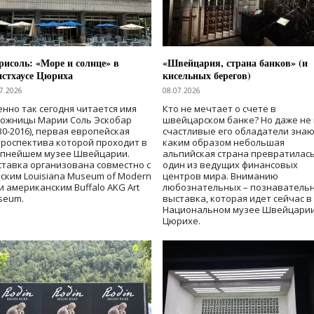
исоль: «Море и солнце» в
«Швейцария, страна банков» (и
нстхаусе Цюриха
кисельных берегов)
7.2026
08.07.2026
нно так сегодня читается имя
Кто не мечтает о счете в
дожницы Марии Соль Эскобар
швейцарском банке? Но даже не 
30-2016), первая европейская
счастливые его обладатели знаю
роспектива которой проходит в
каким образом небольшая
упнейшем музее Швейцарии.
альпийская страна превратилась
тавка организована совместно с
один из ведущих финансовых
ским Louisiana Museum of Modern
центров мира. Вниманию
 и американским Buffalo AKG Art
любознательных – познаватель
seum.
выставка, которая идет сейчас в
Национальном музее Швейцарии
Цюрихе.