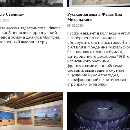
ело Сталина»
Русская загадка в Фонде Яна
Михальского
6.2026
05.06.2026
озаннском издательстве Éditions
r sur Blanc вышел французский
Русский акцент в коллекции Art Br
ревод романа Джайлса Милтона,
Я совершенно не ожидала
полненный Флоранс Герц.
обнаружить его на выставке Écrit
d’Art Brut в Фонде Яна Михальског
Все началось с листка бумаги,
датированного декабрем 1938 го
исписанного русскими,
французскими и английскими
словами, вызвавшего смутное
ощущение чужой трагедии,
зашифрованной в хаотических
строчках и символах.