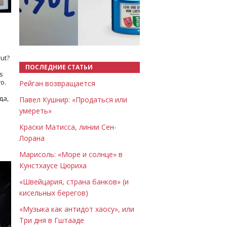
Назад
Вперёд
ut?
ПОСЛЕДНИЕ СТАТЬИ
s
о.
Рейган возвращается
да,
Павел Кушнир: «Продаться или
умереть»
Краски Матисса, линии Сен-
Лорана
Марисоль: «Море и солнце» в
Кунстхаусе Цюриха
«Швейцария, страна банков» (и
кисельных берегов)
«Музыка как антидот хаосу», или
Три дня в Гштааде