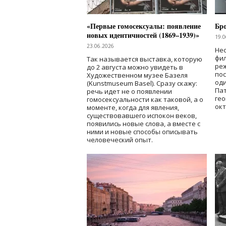
«Первые гомосексуалы: появление
Бр
новых идентичностей (1869–1939)»
19.0
23.06.2026
Нес
фи
Так называется выставка, которую
реж
до 2 августа можно увидеть в
по
Художественном музее Базеля
од
(Kunstmuseum Basel). Сразу скажу:
Пат
речь идет не о появлении
гео
гомосексуальности как таковой, а о
окт
моменте, когда для явления,
существовавшего испокон веков,
появились новые слова, а вместе с
ними и новые способы описывать
человеческий опыт.