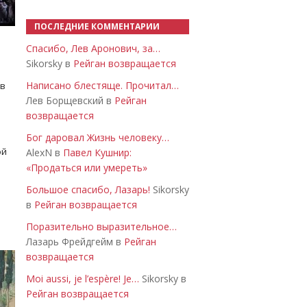
ПОСЛЕДНИЕ КОММЕНТАРИИ
Спасибо, Лев Аронович, за…
Sikorsky в
Рейган возвращается
Написано блестяще. Прочитал…
 в
Лев Борщевский в
Рейган
возвращается
Бог даровал Жизнь человеку…
ой
AlexN в
Павел Кушнир:
«Продаться или умереть»
Большое спасибо, Лазарь!
Sikorsky
в
Рейган возвращается
Поразительно выразительное…
Лазарь Фрейдгейм в
Рейган
возвращается
Moi aussi, je l’espère! Je…
Sikorsky в
Рейган возвращается