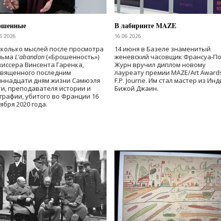
ошенные
В лабиринте MAZE
6.2026
16.06.2026
колько мыслей после просмотра
14 июня в Базеле знаменитый
льма
L'abandon
(«Брошенность»)
женевский часовщик Франсуа-П
иссера Винсента Гаренка,
Журн вручил диплом новому
священного последним
лауреату премии MAZE/Art Award
иннадцати дням жизни Самюэля
F.P. Journe. Им стал мастер из Ин
и, преподавателя истории и
Бижой Джаин.
графии, убитого во Франции 16
ября 2020 года.