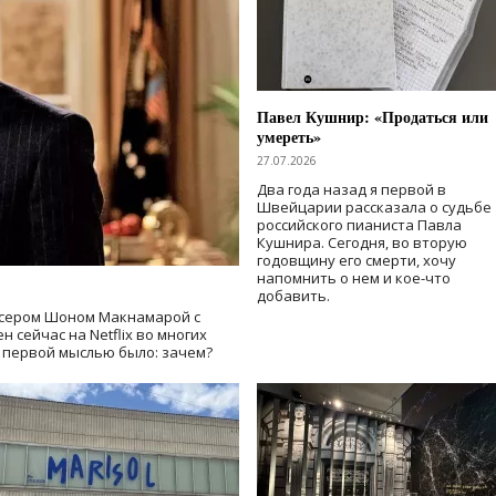
Павел Кушнир: «Продаться или
умереть»
27.07.2026
Два года назад я первой в
Швейцарии рассказала о судьбе
российского пианиста Павла
Кушнира. Сегодня, во вторую
годовщину его смерти, хочу
напомнить о нем и кое-что
добавить.
сером Шоном Макнамарой с
 сейчас на Netflix во многих
й первой мыслью было: зачем?