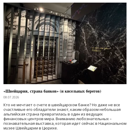
«Швейцария, страна банков» (и кисельных берегов)
08.07.2026
Кто не мечтает о счете в швейцарском банке? Но даже не все
счастливые его обладатели знают, каким образом небольшая
альпийская страна превратилась в один из ведущих
финансовых центров мира. Вниманию любознательных –
познавательная выставка, которая идет сейчас в Национальном
музее Швейцарии в Цюрихе.