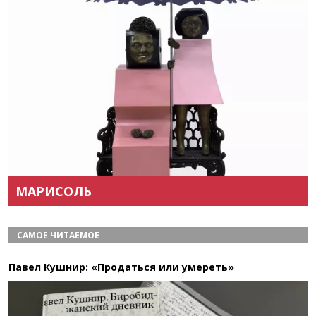
Назад
Вперёд
МАРИСОЛЬ
САМОЕ ЧИТАЕМОЕ
Павел Кушнир: «Продаться или умереть»