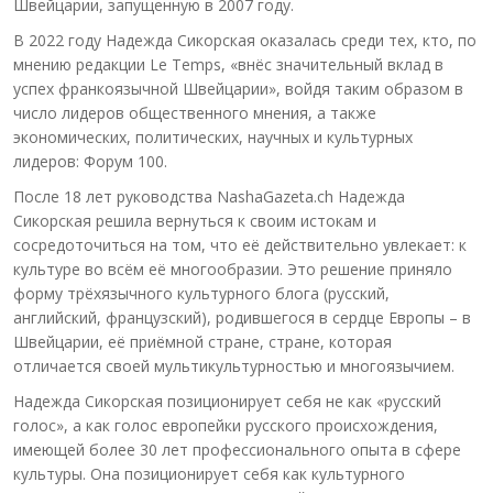
Швейцарии, запущенную в 2007 году.
В 2022 году Надежда Сикорская оказалась среди тех, кто, по
мнению редакции Le Temps, «внёс значительный вклад в
успех франкоязычной Швейцарии», войдя таким образом в
число лидеров общественного мнения, а также
экономических, политических, научных и культурных
лидеров: Форум 100.
После 18 лет руководства NashaGazeta.ch Надежда
Сикорская решила вернуться к своим истокам и
сосредоточиться на том, что её действительно увлекает: к
культуре во всём её многообразии. Это решение приняло
форму трёхязычного культурного блога (русский,
английский, французский), родившегося в сердце Европы – в
Швейцарии, её приёмной стране, стране, которая
отличается своей мультикультурностью и многоязычием.
Надежда Сикорская позиционирует себя не как «русский
голос», а как голос европейки русского происхождения,
имеющей более 30 лет профессионального опыта в сфере
культуры. Она позиционирует себя как культурного