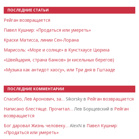
ПОСЛЕДНИЕ СТАТЬИ
Рейган возвращается
Павел Кушнир: «Продаться или умереть»
Краски Матисса, линии Сен-Лорана
Марисоль: «Море и солнце» в Кунстхаусе Цюриха
«Швейцария, страна банков» (и кисельных берегов)
«Музыка как антидот хаосу», или Три дня в Гштааде
ПОСЛЕДНИЕ КОММЕНТАРИИ
Спасибо, Лев Аронович, за…
Sikorsky в
Рейган возвращается
Написано блестяще. Прочитал…
Лев Борщевский в
Рейган
возвращается
Бог даровал Жизнь человеку…
AlexN в
Павел Кушнир:
«Продаться или умереть»