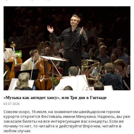
«Музыка как антидот хаосу», или Три дня в Гштааде
03.07.2026
Совсем скоро, 16 июля, на знаменитом швейцарском горном
курорте откроется Фестиваль имени Менухина. Надеюсь, вы уже
заказали билеты на все интересующие вас концерты. Если же
почему-то нет, то читайте и действуйте! Впрочем, читайте в
любом случае.