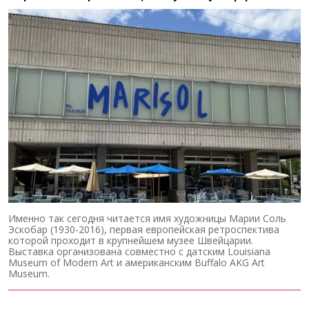
Именно так сегодня читается имя художницы Марии Соль
Эскобар (1930-2016), первая европейская ретроспектива
которой проходит в крупнейшем музее Швейцарии.
Выставка организована совместно с датским Louisiana
Museum of Modern Art и американским Buffalo AKG Art
Museum.