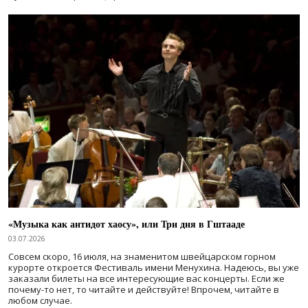
«Музыка как антидот хаосу», или Три дня в Гштааде
03.07.2026
Совсем скоро, 16 июля, на знаменитом швейцарском горном
курорте откроется Фестиваль имени Менухина. Надеюсь, вы уже
заказали билеты на все интересующие вас концерты. Если же
почему-то нет, то читайте и действуйте! Впрочем, читайте в
любом случае.