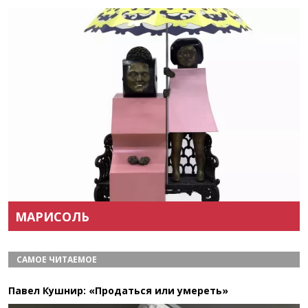
Назад
Вперёд
МАРИСОЛЬ
САМОЕ ЧИТАЕМОЕ
Павел Кушнир: «Продаться или умереть»