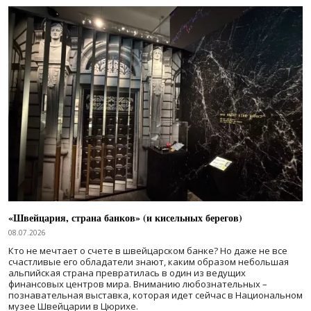
«Швейцария, страна банков» (и кисельных берегов)
08.07.2026
Кто не мечтает о счете в швейцарском банке? Но даже не все
счастливые его обладатели знают, каким образом небольшая
альпийская страна превратилась в один из ведущих
финансовых центров мира. Вниманию любознательных –
познавательная выставка, которая идет сейчас в Национальном
музее Швейцарии в Цюрихе.