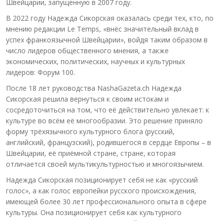
Швейцарии, запущенную в 2007 году.
В 2022 году Надежда Сикорская оказалась среди тех, кто, по
мнению редакции Le Temps, «внёс значительный вклад в
успех франкоязычной Швейцарии», войдя таким образом в
число лидеров общественного мнения, а также
экономических, политических, научных и культурных
лидеров: Форум 100.
После 18 лет руководства NashaGazeta.ch Надежда
Сикорская решила вернуться к своим истокам и
сосредоточиться на том, что её действительно увлекает: к
культуре во всём её многообразии. Это решение приняло
форму трёхязычного культурного блога (русский,
английский, французский), родившегося в сердце Европы – в
Швейцарии, её приёмной стране, стране, которая
отличается своей мультикультурностью и многоязычием.
Надежда Сикорская позиционирует себя не как «русский
голос», а как голос европейки русского происхождения,
имеющей более 30 лет профессионального опыта в сфере
культуры. Она позиционирует себя как культурного