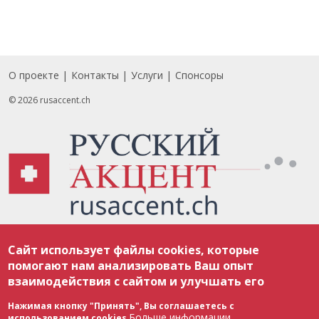
О проекте
Контакты
Услуги
Спонсоры
Footer
© 2026 rusaccent.ch
Все материалы, размещенные на веб-сайте rusaccent.ch, охраняются в
Сайт использует файлы cookies, которые
соответствии с законодательством Швейцарии об авторском праве и
международными соглашениями. Полное или частичное использование
помогают нам анализировать Ваш опыт
материалов возможно только с разрешения редакции. В случае полного
взаимодействия с сайтом и улучшать его
или частичного воспроизведения материалов сайта rusaccent.ch,
ОБЯЗАТЕЛЬНА АКТИВНАЯ ГИПЕРССЫЛКА на конкретный заимствованный
текст. Фотоизображения, размещенные редакцией rusaccent.ch, являются
Нажимая кнопку "Принять", Вы соглашаетесь с
ее исключительной собственностью. Полное или частичное
Больше информации
использованием cookies