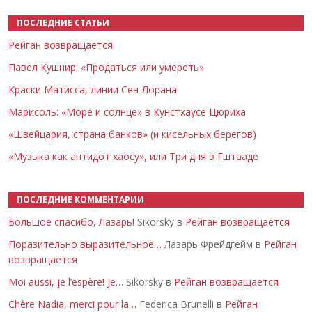
ПОСЛЕДНИЕ СТАТЬИ
Рейган возвращается
Павел Кушнир: «Продаться или умереть»
Краски Матисса, линии Сен-Лорана
Марисоль: «Море и солнце» в Кунстхаусе Цюриха
«Швейцария, страна банков» (и кисельных берегов)
«Музыка как антидот хаосу», или Три дня в Гштааде
ПОСЛЕДНИЕ КОММЕНТАРИИ
Большое спасибо, Лазарь!
Sikorsky в
Рейган возвращается
Поразительно выразительное…
Лазарь Фрейдгейм в
Рейган
возвращается
Moi aussi, je l’espère! Je…
Sikorsky в
Рейган возвращается
Chère Nadia, merci pour la…
Federica Brunelli в
Рейган