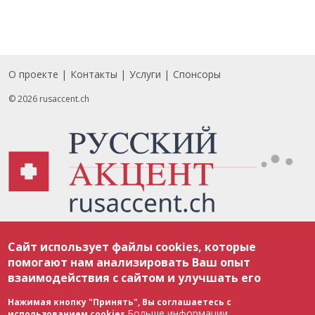
О проекте
Контакты
Услуги
Спонсоры
Footer
© 2026 rusaccent.ch
Все материалы, размещенные на веб-сайте rusaccent.ch, охраняются в
Сайт использует файлы cookies, которые
соответствии с законодательством Швейцарии об авторском праве и
международными соглашениями. Полное или частичное использование
помогают нам анализировать Ваш опыт
материалов возможно только с разрешения редакции. В случае полного
взаимодействия с сайтом и улучшать его
или частичного воспроизведения материалов сайта rusaccent.ch,
ОБЯЗАТЕЛЬНА АКТИВНАЯ ГИПЕРССЫЛКА на конкретный заимствованный
текст. Фотоизображения, размещенные редакцией rusaccent.ch, являются
Нажимая кнопку "Принять", Вы соглашаетесь с
ее исключительной собственностью. Полное или частичное
Больше информации
использованием cookies