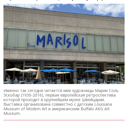
Именно так сегодня читается имя художницы Марии Соль
Эскобар (1930-2016), первая европейская ретроспектива
которой проходит в крупнейшем музее Швейцарии.
Выставка организована совместно с датским Louisiana
Museum of Modern Art и американским Buffalo AKG Art
Museum.