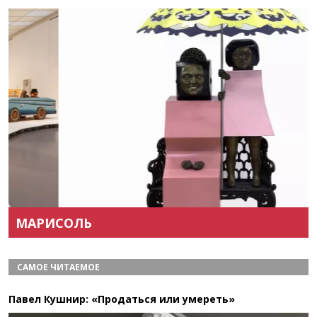
Назад
Вперёд
МАРИСОЛЬ
САМОЕ ЧИТАЕМОЕ
Павел Кушнир: «Продаться или умереть»