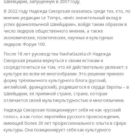
Швейцарии, запущенную в 2007 году.
В 2022 году Надежда Сикорская оказалась среди тех, кто, по
мнению редакции Le Temps, «внёс значительный вклад в
успех франкоязычной Швейцарии», войдя таким образом в
число лидеров общественного мнения, а также
экономических, политических, научных и культурных
лидеров: Форум 100.
После 18 лет руководства NashaGazeta.ch Надежда
Сикорская решила вернуться к своим истокам и
сосредоточиться на том, что её действительно увлекает: к
культуре во всём её многообразии. Это решение приняло
форму трёхязычного культурного блога (русский,
английский, французский), родившегося в сердце Европы – в
Швейцарии, её приёмной стране, стране, которая
отличается своей мультикультурностью и многоязычием.
Надежда Сикорская позиционирует себя не как «русский
голос», а как голос европейки русского происхождения,
имеющей более 30 лет профессионального опыта в сфере
культуры. Она позиционирует себя как культурного