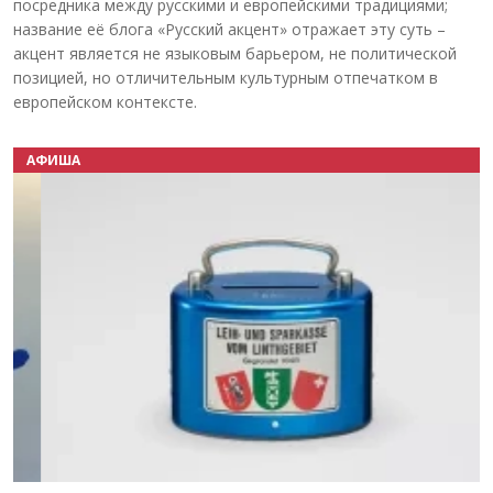
посредника между русскими и европейскими традициями;
название её блога «Русский акцент» отражает эту суть –
акцент является не языковым барьером, не политической
позицией, но отличительным культурным отпечатком в
европейском контексте.
АФИША
Назад
Вперёд