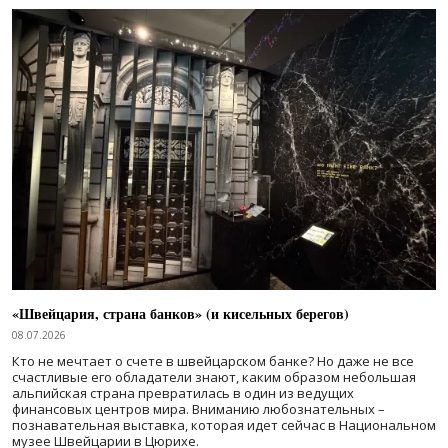
«Швейцария, страна банков» (и кисельных берегов)
08.07.2026
Кто не мечтает о счете в швейцарском банке? Но даже не все
счастливые его обладатели знают, каким образом небольшая
альпийская страна превратилась в один из ведущих
финансовых центров мира. Вниманию любознательных –
познавательная выставка, которая идет сейчас в Национальном
музее Швейцарии в Цюрихе.