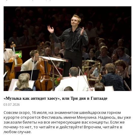
«Музыка как антидот хаосу», или Три дня в Гштааде
03.07.2026
Совсем скоро, 16 июля, на знаменитом швейцарском горном
курорте откроется Фестиваль имени Менухина. Надеюсь, вы уже
заказали билеты на все интересующие вас концерты. Если же
почему-то нет, то читайте и действуйте! Впрочем, читайте в
любом случае.