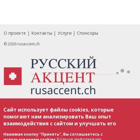
О проекте
Контакты
Услуги
Спонсоры
Footer
© 2026 rusaccent.ch
Все материалы, размещенные на веб-сайте rusaccent.ch, охраняются в
Сайт использует файлы cookies, которые
соответствии с законодательством Швейцарии об авторском праве и
международными соглашениями. Полное или частичное использование
помогают нам анализировать Ваш опыт
материалов возможно только с разрешения редакции. В случае полного
взаимодействия с сайтом и улучшать его
или частичного воспроизведения материалов сайта rusaccent.ch,
ОБЯЗАТЕЛЬНА АКТИВНАЯ ГИПЕРССЫЛКА на конкретный заимствованный
текст. Фотоизображения, размещенные редакцией rusaccent.ch, являются
Нажимая кнопку "Принять", Вы соглашаетесь с
ее исключительной собственностью. Полное или частичное
Больше информации
использованием cookies