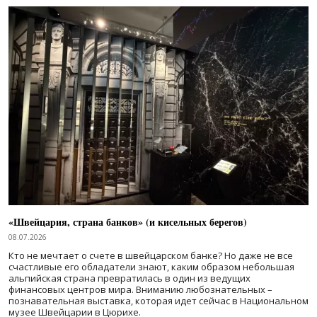
«Швейцария, страна банков» (и кисельных берегов)
08.07.2026
Кто не мечтает о счете в швейцарском банке? Но даже не все
счастливые его обладатели знают, каким образом небольшая
альпийская страна превратилась в один из ведущих
финансовых центров мира. Вниманию любознательных –
познавательная выставка, которая идет сейчас в Национальном
музее Швейцарии в Цюрихе.