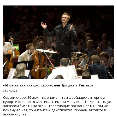
«Музыка как антидот хаосу», или Три дня в Гштааде
03.07.2026
Совсем скоро, 16 июля, на знаменитом швейцарском горном
курорте откроется Фестиваль имени Менухина. Надеюсь, вы уже
заказали билеты на все интересующие вас концерты. Если же
почему-то нет, то читайте и действуйте! Впрочем, читайте в
любом случае.