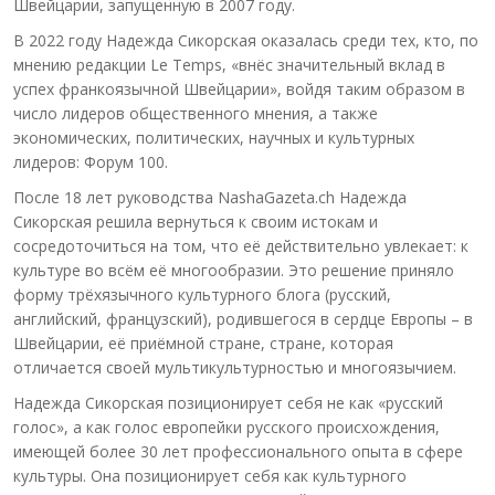
Швейцарии, запущенную в 2007 году.
В 2022 году Надежда Сикорская оказалась среди тех, кто, по
мнению редакции Le Temps, «внёс значительный вклад в
успех франкоязычной Швейцарии», войдя таким образом в
число лидеров общественного мнения, а также
экономических, политических, научных и культурных
лидеров: Форум 100.
После 18 лет руководства NashaGazeta.ch Надежда
Сикорская решила вернуться к своим истокам и
сосредоточиться на том, что её действительно увлекает: к
культуре во всём её многообразии. Это решение приняло
форму трёхязычного культурного блога (русский,
английский, французский), родившегося в сердце Европы – в
Швейцарии, её приёмной стране, стране, которая
отличается своей мультикультурностью и многоязычием.
Надежда Сикорская позиционирует себя не как «русский
голос», а как голос европейки русского происхождения,
имеющей более 30 лет профессионального опыта в сфере
культуры. Она позиционирует себя как культурного