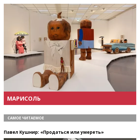
Назад
Вперёд
МАРИСОЛЬ
САМОЕ ЧИТАЕМОЕ
Павел Кушнир: «Продаться или умереть»