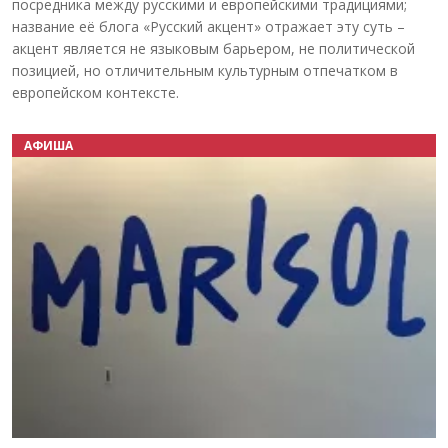
посредника между русскими и европейскими традициями;
название её блога «Русский акцент» отражает эту суть –
акцент является не языковым барьером, не политической
позицией, но отличительным культурным отпечатком в
европейском контексте.
АФИША
Назад
Вперёд