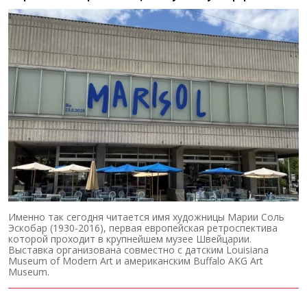
Именно так сегодня читается имя художницы Марии Соль
Эскобар (1930-2016), первая европейская ретроспектива
которой проходит в крупнейшем музее Швейцарии.
Выставка организована совместно с датским Louisiana
Museum of Modern Art и американским Buffalo AKG Art
Museum.