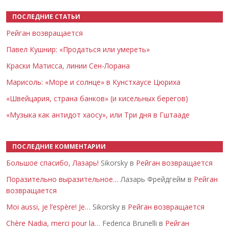
ПОСЛЕДНИЕ СТАТЬИ
Рейган возвращается
Павел Кушнир: «Продаться или умереть»
Краски Матисса, линии Сен-Лорана
Марисоль: «Море и солнце» в Кунстхаусе Цюриха
«Швейцария, страна банков» (и кисельных берегов)
«Музыка как антидот хаосу», или Три дня в Гштааде
ПОСЛЕДНИЕ КОММЕНТАРИИ
Большое спасибо, Лазарь!
Sikorsky в
Рейган возвращается
Поразительно выразительное…
Лазарь Фрейдгейм в
Рейган
возвращается
Moi aussi, je l’espère! Je…
Sikorsky в
Рейган возвращается
Chère Nadia, merci pour la…
Federica Brunelli в
Рейган