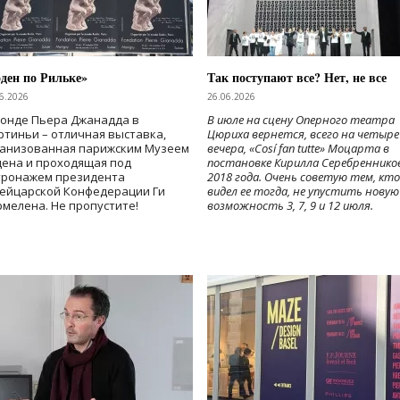
ден по Рильке»
Так поступают все? Нет, не все
6.2026
26.06.2026
Фонде Пьера Джанадда в
В июле на сцену Оперного театра
тиньи – отличная выставка,
Цюриха вернется, всего на четыре
ганизованная парижским Музеем
вечера, «Cosí fan tutte» Моцарта в
дена и проходящая под
постановке Кирилла Серебреннико
тронажем президента
2018 года. Очень советую тем, кто
ейцарской Конфедерации Ги
видел ее тогда, не упустить новую
мелена. Не пропустите!
возможность 3, 7, 9 и 12 июля.