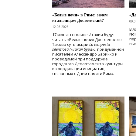
«Белые ночи» в Риме: зачем
«Д
итальянцам Достоевский?
09.0
12.06.2026
В л
Noi
17 июня в столице Италии будут
пе
читать «Белые ночи» Достоевского.
вы
Такова суть акции
La tempesta
silenziosa (
«
Тихая буря
»
)
, придуманной
писателем Алессандро Барикко и
проводимой при поддержке
городского Департамента культуры
и координации инициатив,
связанных с Днем памяти Рима.