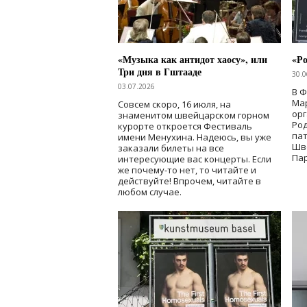
«Музыка как антидот хаосу», или
«Ро
Три дня в Гштааде
30.0
03.07.2026
В 
Мар
Совсем скоро, 16 июля, на
ор
знаменитом швейцарском горном
Ро
курорте откроется Фестиваль
па
имени Менухина. Надеюсь, вы уже
Шв
заказали билеты на все
Пар
интересующие вас концерты. Если
же почему-то нет, то читайте и
действуйте! Впрочем, читайте в
любом случае.