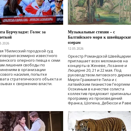
та Бурчуладзе: Голос за
Музыкальные стихии – с
шеткой
Балтийского моря к швейцарски
озерам
5.2026
12.05.2026
ая Тбилисский городской суд
говорил всемирно известного
Оркестр Романдской Швейцарии
зинского оперного певца к семи
приглашает всех меломанов на
дам лишения свободы
по
концерты в Женеве, Лозанне и
винениям в организации
Люцерне 20, 21 и 22 мая. Под
сового насилия, попытке
руководством литовского дириж
вата стратегического объекта и
Мирги Гражините-Тила и с
зывах к свержению власти
.
латвийским пианистом Георгием
Осокиным в качестве солиста
коллектив предложит оригиналь
программу из произведений
Франка, Шопена, Дебюсси и Раве