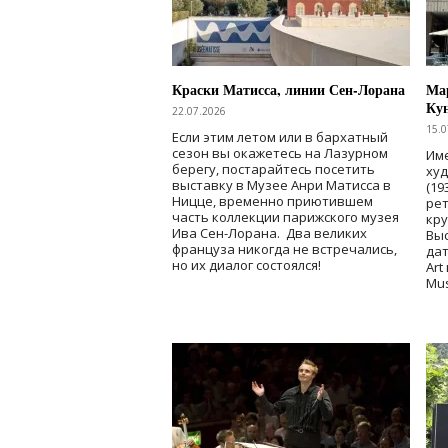
Краски Матисса, линии Сен-Лорана
Мар
Ку
22.07.2026
15.0
Если этим летом или в бархатный
сезон вы окажетесь на Лазурном
Име
берегу, постарайтесь посетить
ху
выставку в Музее Анри Матисса в
(19
Ницце, временно приютившем
рет
часть коллекции парижского музея
кр
Ива Сен-Лорана. Два великих
Выс
француза никогда не встречались,
дат
но их диалог состоялся!
Art
Mu