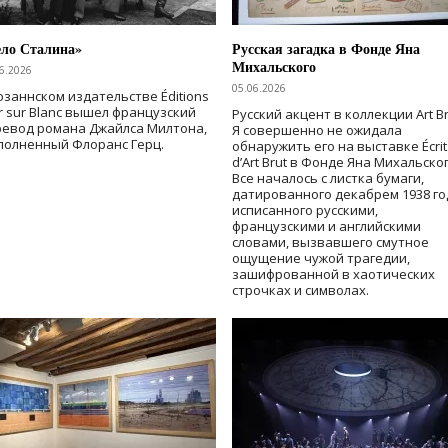
ело Сталина»
Русская загадка в Фонде Яна
Михальского
6.2026
05.06.2026
озаннском издательстве Éditions
r sur Blanc вышел французский
Русский акцент в коллекции Art Br
ревод романа Джайлса Милтона,
Я совершенно не ожидала
полненный Флоранс Герц.
обнаружить его на выставке Écrit
d’Art Brut в Фонде Яна Михальског
Все началось с листка бумаги,
датированного декабрем 1938 го
исписанного русскими,
французскими и английскими
словами, вызвавшего смутное
ощущение чужой трагедии,
зашифрованной в хаотических
строчках и символах.