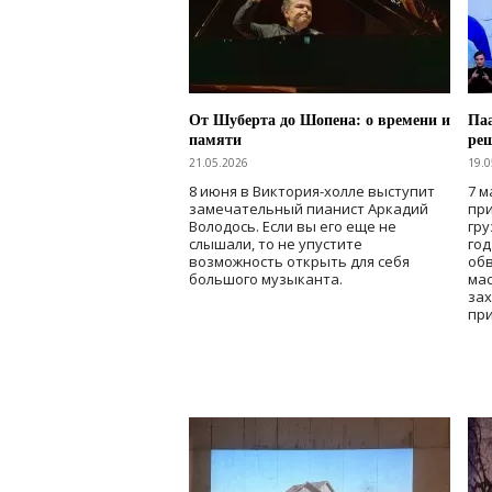
От Шуберта до Шопена: о времени и
Паа
памяти
ре
21.05.2026
19.0
8 июня в Виктория-холле выступит
7 м
замечательный пианист Аркадий
при
Володось. Если вы его еще не
гру
слышали, то не упустите
го
возможность открыть для себя
об
большого музыканта.
мас
зах
при