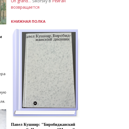
Un grand…
Sikorsky в
Рейган
возвращается
КНИЖНАЯ ПОЛКА
м
ера
ную
ля.
Павел Кушнир: "Биробиджанский