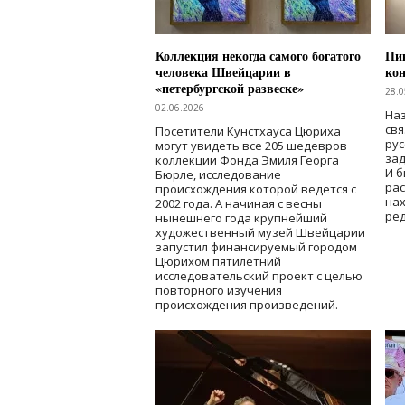
Коллекция некогда самого богатого
Пик
человека Швейцарии в
кон
«петербургской развеске»
28.0
02.06.2026
Наз
свя
Посетители Кунстхауса Цюриха
рус
могут увидеть все 205 шедевров
зад
коллекции Фонда Эмиля Георга
И б
Бюрле, исследование
рас
происхождения которой ведется с
нах
2002 года. А начиная с весны
ред
нынешнего года крупнейший
художественный музей Швейцарии
запустил финансируемый городом
Цюрихом пятилетний
исследовательский проект с целью
повторного изучения
происхождения произведений.