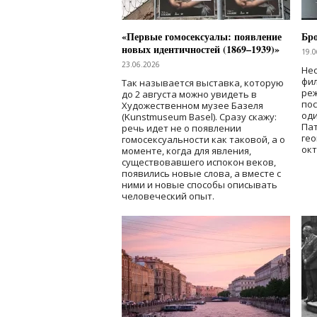
«Первые гомосексуалы: появление
Бр
новых идентичностей (1869–1939)»
19.0
23.06.2026
Нес
фи
Так называется выставка, которую
реж
до 2 августа можно увидеть в
по
Художественном музее Базеля
од
(Kunstmuseum Basel). Сразу скажу:
Пат
речь идет не о появлении
гео
гомосексуальности как таковой, а о
окт
моменте, когда для явления,
существовавшего испокон веков,
появились новые слова, а вместе с
ними и новые способы описывать
человеческий опыт.