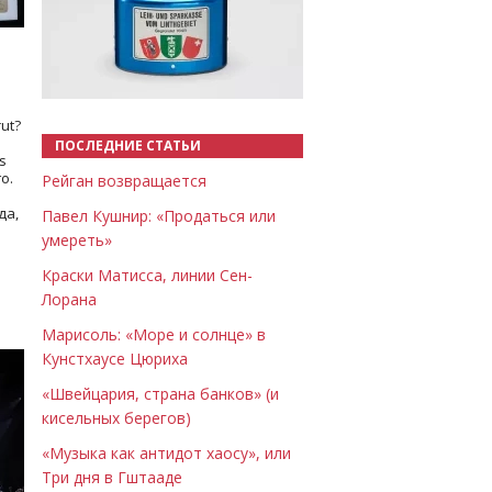
Назад
Вперёд
ut?
ПОСЛЕДНИЕ СТАТЬИ
s
о.
Рейган возвращается
да,
Павел Кушнир: «Продаться или
умереть»
Краски Матисса, линии Сен-
Лорана
Марисоль: «Море и солнце» в
Кунстхаусе Цюриха
«Швейцария, страна банков» (и
кисельных берегов)
«Музыка как антидот хаосу», или
Три дня в Гштааде