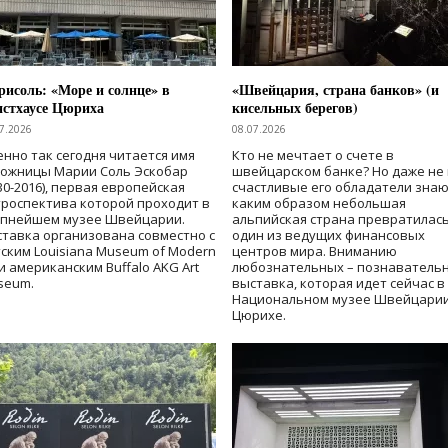
исоль: «Море и солнце» в
«Швейцария, страна банков» (и
нстхаусе Цюриха
кисельных берегов)
7.2026
08.07.2026
нно так сегодня читается имя
Кто не мечтает о счете в
дожницы Марии Соль Эскобар
швейцарском банке? Но даже не 
30-2016), первая европейская
счастливые его обладатели знаю
роспектива которой проходит в
каким образом небольшая
упнейшем музее Швейцарии.
альпийская страна превратилась
тавка организована совместно с
один из ведущих финансовых
ским Louisiana Museum of Modern
центров мира. Вниманию
 и американским Buffalo AKG Art
любознательных – познаватель
seum.
выставка, которая идет сейчас в
Национальном музее Швейцарии
Цюрихе.