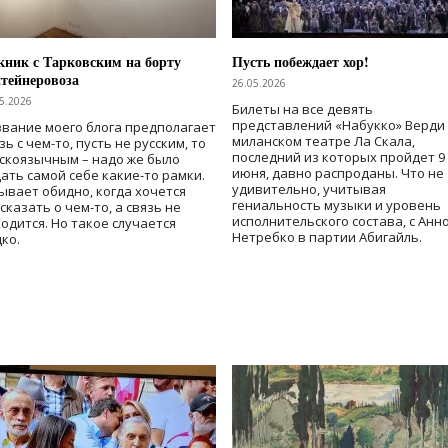
ник с Тарковским на борту
Пусть побеждает хор!
тейнеровоза
26.05.2026
5.2026
Билеты на все девять
представлений «Набукко» Верди
вание моего блога предполагает
миланском театре Ла Скала,
зь с чем-то, пусть не русским, то
последний из которых пройдет 9
скоязычным – надо же было
июня, давно распроданы. Что не
ать самой себе какие-то рамки.
удивительно, учитывая
ывает обидно, когда хочется
гениальность музыки и уровень
сказать о чем-то, а связь не
исполнительского состава, с Анн
одится. Но такое случается
Нетребко в партии Абигайль.
ко.