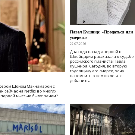
Павел Кушнир: «Продаться или
умереть»
27.07.2026
Два года назад я первой в
Швейцарии рассказала о судьбе
российского пианиста Павла
Кушнира. Сегодня, во вторую
годовщину его смерти, хочу
напомнить о нем и кое-что
добавить.
сером Шоном Макнамарой с
 сейчас на Netflix во многих
й первой мыслью было: зачем?