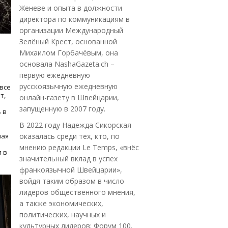
Женеве и опыта в должности
директора по коммуникациям в
организации Международный
Зелёный Крест, основанной
Михаилом Горбачёвым, она
основала NashaGazeta.ch –
первую ежедневную
русскоязычную ежедневную
все
т,
онлайн-газету в Швейцарии,
запущенную в 2007 году.
 в
В 2022 году Надежда Сикорская
ная
оказалась среди тех, кто, по
мнению редакции Le Temps, «внёс
 в
значительный вклад в успех
франкоязычной Швейцарии»,
войдя таким образом в число
лидеров общественного мнения,
а также экономических,
политических, научных и
культурных лидеров: Форум 100.