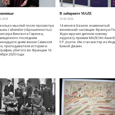
ошенные
В лабиринте MAZE
6.2026
16.06.2026
колько мыслей после просмотра
14 июня в Базеле знаменитый
льма
L'abandon
(«Брошенность»)
женевский часовщик Франсуа-П
иссера Винсента Гаренка,
Журн вручил диплом новому
священного последним
лауреату премии MAZE/Art Award
иннадцати дням жизни Самюэля
F.P. Journe. Им стал мастер из Ин
и, преподавателя истории и
Бижой Джаин.
графии, убитого во Франции 16
ября 2020 года.