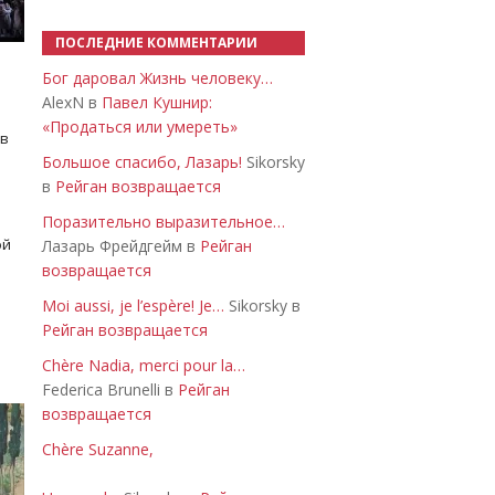
ПОСЛЕДНИЕ КОММЕНТАРИИ
Бог даровал Жизнь человеку…
AlexN в
Павел Кушнир:
«Продаться или умереть»
 в
Большое спасибо, Лазарь!
Sikorsky
в
Рейган возвращается
Поразительно выразительное…
ой
Лазарь Фрейдгейм в
Рейган
возвращается
Moi aussi, je l’espère! Je…
Sikorsky в
Рейган возвращается
Chère Nadia, merci pour la…
Federica Brunelli в
Рейган
возвращается
Chère Suzanne,