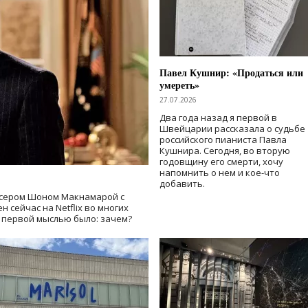
Павел Кушнир: «Продаться или
умереть»
27.07.2026
Два года назад я первой в
Швейцарии рассказала о судьбе
российского пианиста Павла
Кушнира. Сегодня, во вторую
годовщину его смерти, хочу
напомнить о нем и кое-что
добавить.
сером Шоном Макнамарой с
 сейчас на Netflix во многих
й первой мыслью было: зачем?