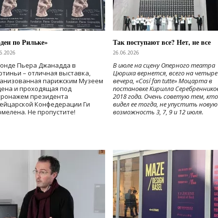
ден по Рильке»
Так поступают все? Нет, не все
6.2026
26.06.2026
Фонде Пьера Джанадда в
В июле на сцену Оперного театра
тиньи – отличная выставка,
Цюриха вернется, всего на четыре
ганизованная парижским Музеем
вечера, «Cosí fan tutte» Моцарта в
дена и проходящая под
постановке Кирилла Серебреннико
тронажем президента
2018 года. Очень советую тем, кто
ейцарской Конфедерации Ги
видел ее тогда, не упустить новую
мелена. Не пропустите!
возможность 3, 7, 9 и 12 июля.