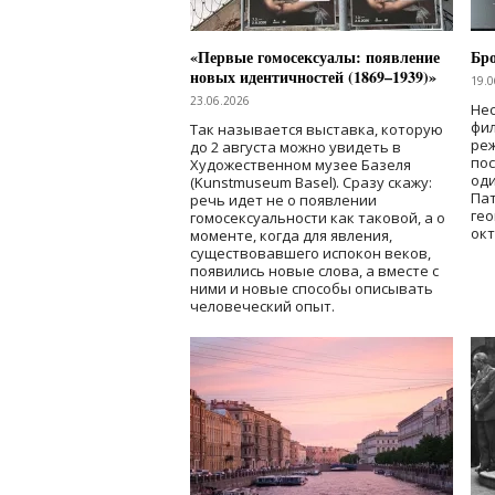
«Первые гомосексуалы: появление
Бр
новых идентичностей (1869–1939)»
19.0
23.06.2026
Нес
фи
Так называется выставка, которую
реж
до 2 августа можно увидеть в
по
Художественном музее Базеля
од
(Kunstmuseum Basel). Сразу скажу:
Пат
речь идет не о появлении
гео
гомосексуальности как таковой, а о
окт
моменте, когда для явления,
существовавшего испокон веков,
появились новые слова, а вместе с
ними и новые способы описывать
человеческий опыт.