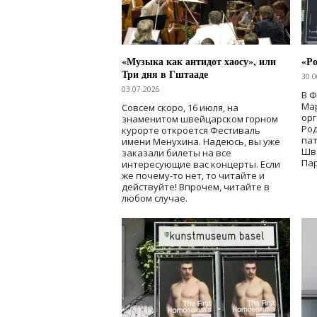
«Музыка как антидот хаосу», или
«Ро
Три дня в Гштааде
30.0
03.07.2026
В 
Мар
Совсем скоро, 16 июля, на
ор
знаменитом швейцарском горном
Ро
курорте откроется Фестиваль
па
имени Менухина. Надеюсь, вы уже
Шв
заказали билеты на все
Пар
интересующие вас концерты. Если
же почему-то нет, то читайте и
действуйте! Впрочем, читайте в
любом случае.