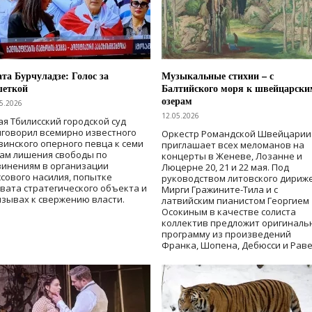
та Бурчуладзе: Голос за
Музыкальные стихии – с
шеткой
Балтийского моря к швейцарски
озерам
5.2026
12.05.2026
ая Тбилисский городской суд
говорил всемирно известного
Оркестр Романдской Швейцарии
зинского оперного певца к семи
приглашает всех меломанов на
дам лишения свободы
по
концерты в Женеве, Лозанне и
винениям в организации
Люцерне 20, 21 и 22 мая. Под
сового насилия, попытке
руководством литовского дириж
вата стратегического объекта и
Мирги Гражините-Тила и с
зывах к свержению власти
.
латвийским пианистом Георгием
Осокиным в качестве солиста
коллектив предложит оригиналь
программу из произведений
Франка, Шопена, Дебюсси и Раве