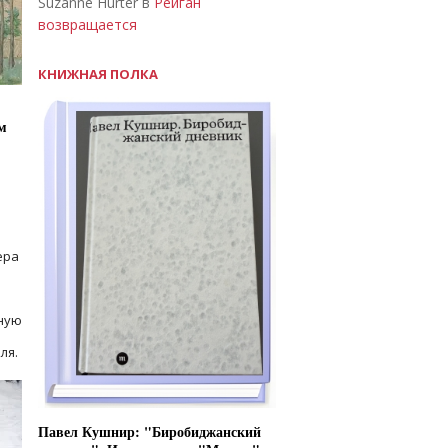
Suzanne Hurter в
Рейган
возвращается
КНИЖНАЯ ПОЛКА
м
ера
ную
ля.
Павел Кушнир: "Биробиджанский