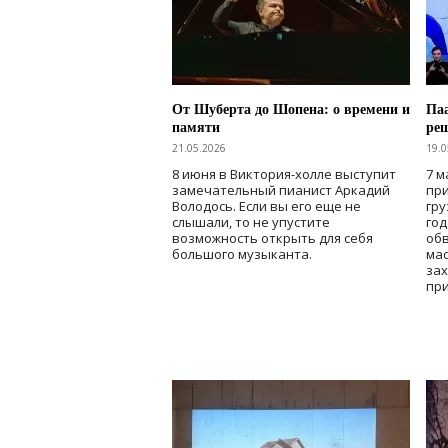
От Шуберта до Шопена: о времени и
Паа
памяти
ре
21.05.2026
19.0
8 июня в Виктория-холле выступит
7 м
замечательный пианист Аркадий
при
Володось. Если вы его еще не
гру
слышали, то не упустите
го
возможность открыть для себя
об
большого музыканта.
мас
зах
при