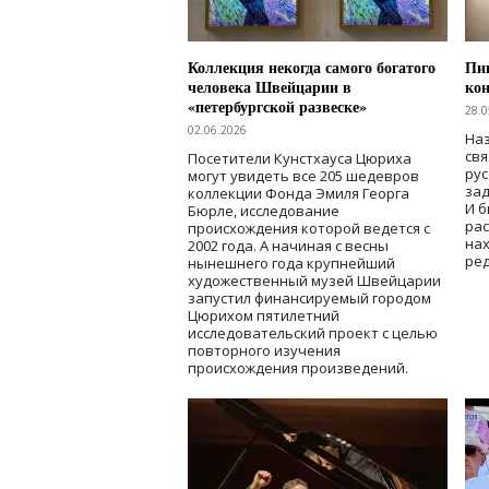
Коллекция некогда самого богатого
Пик
человека Швейцарии в
кон
«петербургской развеске»
28.0
02.06.2026
Наз
свя
Посетители Кунстхауса Цюриха
рус
могут увидеть все 205 шедевров
зад
коллекции Фонда Эмиля Георга
И б
Бюрле, исследование
рас
происхождения которой ведется с
нах
2002 года. А начиная с весны
ред
нынешнего года крупнейший
художественный музей Швейцарии
запустил финансируемый городом
Цюрихом пятилетний
исследовательский проект с целью
повторного изучения
происхождения произведений.