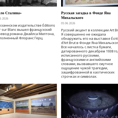
ело Сталина»
Русская загадка в Фонде Яна
Михальского
6.2026
05.06.2026
озаннском издательстве Éditions
r sur Blanc вышел французский
Русский акцент в коллекции Art Br
ревод романа Джайлса Милтона,
Я совершенно не ожидала
полненный Флоранс Герц.
обнаружить его на выставке Écrit
d’Art Brut в Фонде Яна Михальског
Все началось с листка бумаги,
датированного декабрем 1938 го
исписанного русскими,
французскими и английскими
словами, вызвавшего смутное
ощущение чужой трагедии,
зашифрованной в хаотических
строчках и символах.