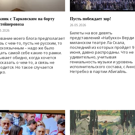
ник с Тарковским на борту
Пусть побеждает хор!
тейнеровоза
26.05.2026
5.2026
Билеты на все девять
представлений «Набукко» Верди
вание моего блога предполагает
миланском театре Ла Скала,
зь с чем-то, пусть не русским, то
последний из которых пройдет 9
скоязычным – надо же было
июня, давно распроданы. Что не
ать самой себе какие-то рамки.
удивительно, учитывая
ывает обидно, когда хочется
гениальность музыки и уровень
сказать о чем-то, а связь не
исполнительского состава, с Анн
одится. Но такое случается
Нетребко в партии Абигайль.
ко.