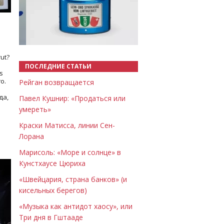
Назад
Вперёд
ut?
ПОСЛЕДНИЕ СТАТЬИ
s
о.
Рейган возвращается
да,
Павел Кушнир: «Продаться или
умереть»
Краски Матисса, линии Сен-
Лорана
Марисоль: «Море и солнце» в
Кунстхаусе Цюриха
«Швейцария, страна банков» (и
кисельных берегов)
«Музыка как антидот хаосу», или
Три дня в Гштааде