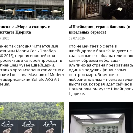
исоль: «Море и солнце» в
«Швейцария, страна банков» (и
нстхаусе Цюриха
кисельных берегов)
7.2026
08.07.2026
нно так сегодня читается имя
Кто не мечтает о счете в
дожницы Марии Соль Эскобар
швейцарском банке? Но даже не 
30-2016), первая европейская
счастливые его обладатели знаю
роспектива которой проходит в
каким образом небольшая
упнейшем музее Швейцарии.
альпийская страна превратилась
тавка организована совместно с
один из ведущих финансовых
ским Louisiana Museum of Modern
центров мира. Вниманию
 и американским Buffalo AKG Art
любознательных – познаватель
seum.
выставка, которая идет сейчас в
Национальном музее Швейцарии
Цюрихе.