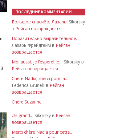
ПОСЛЕДНИЕ КОММЕНТАРИИ
Большое спасибо, Лазарь!
Sikorsky
в
Рейган возвращается
Поразительно выразительное…
 в
Лазарь Фрейдгейм в
Рейган
возвращается
Moi aussi, je l’espère! Je…
Sikorsky в
ой
Рейган возвращается
Chère Nadia, merci pour la…
Federica Brunelli в
Рейган
возвращается
Chère Suzanne,
Un grand…
Sikorsky в
Рейган
возвращается
Merci chère Nadia pour cette…