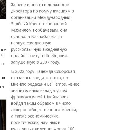
Женеве и опыта в должности
директора по коммуникациям в
организации Международный
Зелёный Крест, основанной
Михаилом Горбачёвым, она
основала NashaGazeta.ch –
первую ежедневную
русскоязычную ежедневную
все
т,
онлайн-газету в Швейцарии,
запущенную в 2007 году.
 в
В 2022 году Надежда Сикорская
ная
оказалась среди тех, кто, по
мнению редакции Le Temps, «внёс
 в
значительный вклад в успех
франкоязычной Швейцарии»,
войдя таким образом в число
лидеров общественного мнения,
а также экономических,
политических, научных и
культурных лидеров: Форум 100.