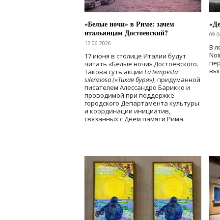
«Белые ночи» в Риме: зачем
«Д
итальянцам Достоевский?
09.0
12.06.2026
В л
Noi
17 июня в столице Италии будут
пе
читать «Белые ночи» Достоевского.
вы
Такова суть акции
La tempesta
silenziosa (
«
Тихая буря
»
)
, придуманной
писателем Алессандро Барикко и
проводимой при поддержке
городского Департамента культуры
и координации инициатив,
связанных с Днем памяти Рима.