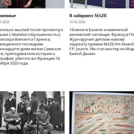
ошенные
В лабиринте MAZE
6.2026
16.06.2026
колько мыслей после просмотра
14 июня в Базеле знаменитый
льма
L'abandon
(«Брошенность»)
женевский часовщик Франсуа-П
иссера Винсента Гаренка,
Журн вручил диплом новому
священного последним
лауреату премии MAZE/Art Award
иннадцати дням жизни Самюэля
F.P. Journe. Им стал мастер из Ин
и, преподавателя истории и
Бижой Джаин.
графии, убитого во Франции 16
ября 2020 года.