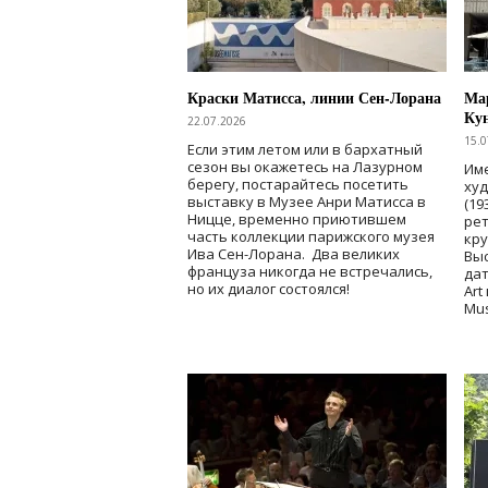
Краски Матисса, линии Сен-Лорана
Мар
Ку
22.07.2026
15.0
Если этим летом или в бархатный
сезон вы окажетесь на Лазурном
Име
берегу, постарайтесь посетить
ху
выставку в Музее Анри Матисса в
(19
Ницце, временно приютившем
рет
часть коллекции парижского музея
кр
Ива Сен-Лорана. Два великих
Выс
француза никогда не встречались,
дат
но их диалог состоялся!
Art
Mu