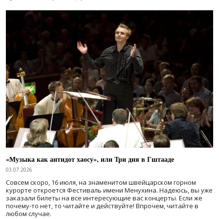
«Музыка как антидот хаосу», или Три дня в Гштааде
03.07.2026
Совсем скоро, 16 июля, на знаменитом швейцарском горном
курорте откроется Фестиваль имени Менухина. Надеюсь, вы уже
заказали билеты на все интересующие вас концерты. Если же
почему-то нет, то читайте и действуйте! Впрочем, читайте в
любом случае.