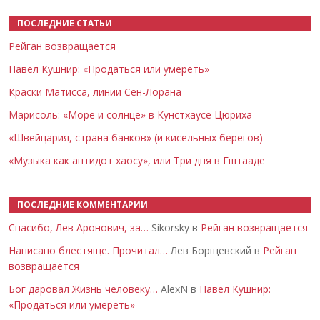
ПОСЛЕДНИЕ СТАТЬИ
Рейган возвращается
Павел Кушнир: «Продаться или умереть»
Краски Матисса, линии Сен-Лорана
Марисоль: «Море и солнце» в Кунстхаусе Цюриха
«Швейцария, страна банков» (и кисельных берегов)
«Музыка как антидот хаосу», или Три дня в Гштааде
ПОСЛЕДНИЕ КОММЕНТАРИИ
Спасибо, Лев Аронович, за…
Sikorsky в
Рейган возвращается
Написано блестяще. Прочитал…
Лев Борщевский в
Рейган
возвращается
Бог даровал Жизнь человеку…
AlexN в
Павел Кушнир:
«Продаться или умереть»