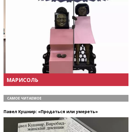
Назад
Вперёд
МАРИСОЛЬ
САМОЕ ЧИТАЕМОЕ
Павел Кушнир: «Продаться или умереть»