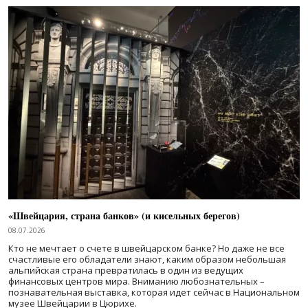
«Швейцария, страна банков» (и кисельных берегов)
08.07.2026
Кто не мечтает о счете в швейцарском банке? Но даже не все
счастливые его обладатели знают, каким образом небольшая
альпийская страна превратилась в один из ведущих
финансовых центров мира. Вниманию любознательных –
познавательная выставка, которая идет сейчас в Национальном
музее Швейцарии в Цюрихе.