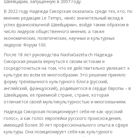
Швейцарии, запущенную в 2007 году.
В 2022 году Надежда Сикорская оказалась среди тех, кто, по
мнению редакции Le Temps, «внёс значительный вклад в
успех франкоязычной Швейцарии», войдя таким образом в
число лидеров общественного мнения, а также
экономических, политических, научных и культурных
лидеров: Форум 100.
После 18 лет руководства NashaGazeta.ch Надежда
Сикорская решила вернуться к своим истокам и
сосредоточиться на том, что её действительно увлекает: к
культуре во всём её многообразии. Это решение приняло
форму трёхязычного культурного блога (русский,
английский, французский), родившегося в сердце Европы – в
Швейцарии, её приёмной стране, стране, которая
отличается своей мультикультурностью и многоязычием.
Надежда Сикорская позиционирует себя не как «русский
голос», а как голос европейки русского происхождения,
имеющей более 30 лет профессионального опыта в сфере
культуры. Она позиционирует себя как культурного