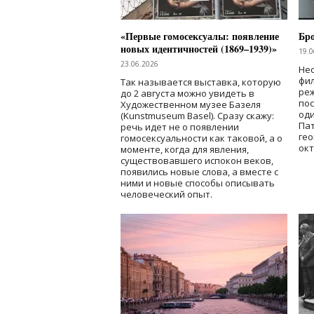
«Первые гомосексуалы: появление
Бр
новых идентичностей (1869–1939)»
19.0
23.06.2026
Нес
фи
Так называется выставка, которую
реж
до 2 августа можно увидеть в
по
Художественном музее Базеля
од
(Kunstmuseum Basel). Сразу скажу:
Пат
речь идет не о появлении
гео
гомосексуальности как таковой, а о
окт
моменте, когда для явления,
существовавшего испокон веков,
появились новые слова, а вместе с
ними и новые способы описывать
человеческий опыт.