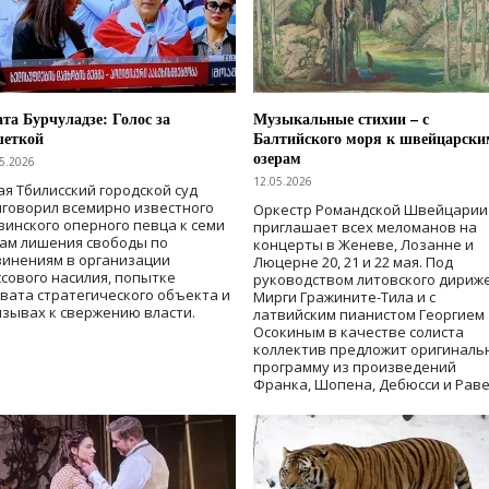
та Бурчуладзе: Голос за
Музыкальные стихии – с
шеткой
Балтийского моря к швейцарски
озерам
5.2026
12.05.2026
ая Тбилисский городской суд
говорил всемирно известного
Оркестр Романдской Швейцарии
зинского оперного певца к семи
приглашает всех меломанов на
дам лишения свободы
по
концерты в Женеве, Лозанне и
винениям в организации
Люцерне 20, 21 и 22 мая. Под
сового насилия, попытке
руководством литовского дириж
вата стратегического объекта и
Мирги Гражините-Тила и с
зывах к свержению власти
.
латвийским пианистом Георгием
Осокиным в качестве солиста
коллектив предложит оригиналь
программу из произведений
Франка, Шопена, Дебюсси и Раве