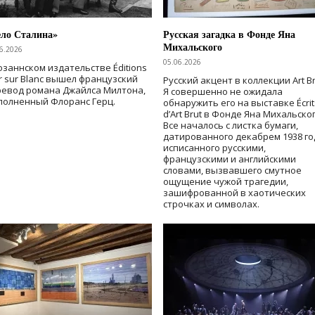
ело Сталина»
Русская загадка в Фонде Яна
Михальского
6.2026
05.06.2026
озаннском издательстве Éditions
r sur Blanc вышел французский
Русский акцент в коллекции Art Br
ревод романа Джайлса Милтона,
Я совершенно не ожидала
полненный Флоранс Герц.
обнаружить его на выставке Écrit
d’Art Brut в Фонде Яна Михальског
Все началось с листка бумаги,
датированного декабрем 1938 го
исписанного русскими,
французскими и английскими
словами, вызвавшего смутное
ощущение чужой трагедии,
зашифрованной в хаотических
строчках и символах.