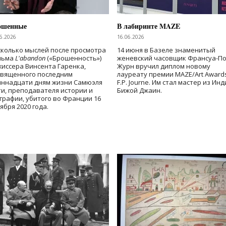
ошенные
В лабиринте MAZE
6.2026
16.06.2026
колько мыслей после просмотра
14 июня в Базеле знаменитый
льма
L'abandon
(«Брошенность»)
женевский часовщик Франсуа-П
иссера Винсента Гаренка,
Журн вручил диплом новому
священного последним
лауреату премии MAZE/Art Award
иннадцати дням жизни Самюэля
F.P. Journe. Им стал мастер из Ин
и, преподавателя истории и
Бижой Джаин.
графии, убитого во Франции 16
ября 2020 года.