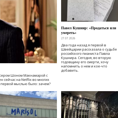
Павел Кушнир: «Продаться или
умереть»
27.07.2026
Два года назад я первой в
Швейцарии рассказала о судьбе
российского пианиста Павла
Кушнира. Сегодня, во вторую
годовщину его смерти, хочу
напомнить о нем и кое-что
добавить.
сером Шоном Макнамарой с
 сейчас на Netflix во многих
й первой мыслью было: зачем?