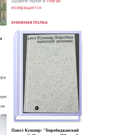
Suzanne Hurter в
Рейган
возвращается
КНИЖНАЯ ПОЛКА
м
ера
ную
ля.
Павел Кушнир: "Биробиджанский