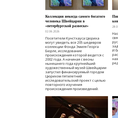
Коллекция некогда самого богатого
Пик
человека Швейцарии в
кон
«петербургской развеске»
28.0
02.06.2026
Наз
свя
Посетители Кунстхауса Цюриха
рус
могут увидеть все 205 шедевров
зад
коллекции Фонда Эмиля Георга
И б
Бюрле, исследование
рас
происхождения которой ведется с
нах
2002 года. А начиная с весны
ред
нынешнего года крупнейший
художественный музей Швейцарии
запустил финансируемый городом
Цюрихом пятилетний
исследовательский проект с целью
повторного изучения
происхождения произведений.