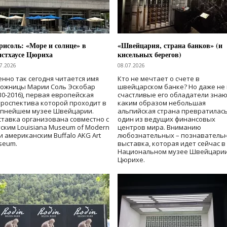
исоль: «Море и солнце» в
«Швейцария, страна банков» (и
нстхаусе Цюриха
кисельных берегов)
7.2026
08.07.2026
нно так сегодня читается имя
Кто не мечтает о счете в
дожницы Марии Соль Эскобар
швейцарском банке? Но даже не 
30-2016), первая европейская
счастливые его обладатели знаю
роспектива которой проходит в
каким образом небольшая
упнейшем музее Швейцарии.
альпийская страна превратилась
тавка организована совместно с
один из ведущих финансовых
ским Louisiana Museum of Modern
центров мира. Вниманию
 и американским Buffalo AKG Art
любознательных – познаватель
seum.
выставка, которая идет сейчас в
Национальном музее Швейцарии
Цюрихе.