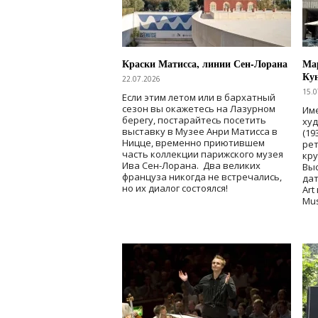
Краски Матисса, линии Сен-Лорана
Мар
Ку
22.07.2026
15.0
Если этим летом или в бархатный
сезон вы окажетесь на Лазурном
Име
берегу, постарайтесь посетить
ху
выставку в Музее Анри Матисса в
(19
Ницце, временно приютившем
рет
часть коллекции парижского музея
кр
Ива Сен-Лорана. Два великих
Выс
француза никогда не встречались,
дат
но их диалог состоялся!
Art
Mu