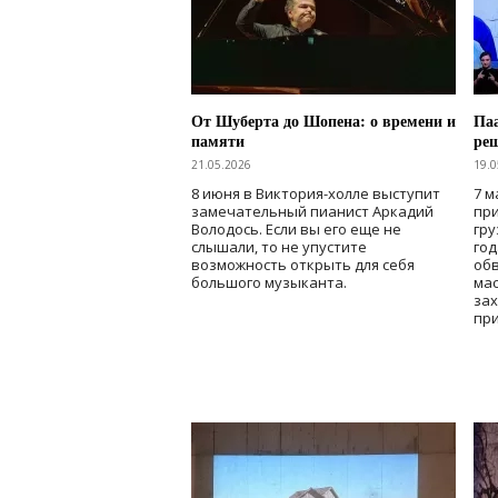
От Шуберта до Шопена: о времени и
Паа
памяти
ре
21.05.2026
19.0
8 июня в Виктория-холле выступит
7 м
замечательный пианист Аркадий
при
Володось. Если вы его еще не
гру
слышали, то не упустите
го
возможность открыть для себя
об
большого музыканта.
мас
зах
при