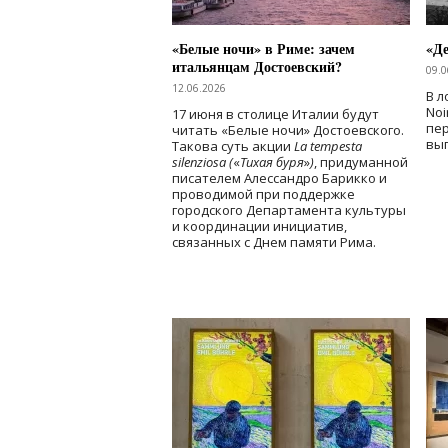
«Белые ночи» в Риме: зачем
«Д
итальянцам Достоевский?
09.0
12.06.2026
В л
Noi
17 июня в столице Италии будут
пе
читать «Белые ночи» Достоевского.
вы
Такова суть акции
La tempesta
silenziosa (
«
Тихая буря
»
)
, придуманной
писателем Алессандро Барикко и
проводимой при поддержке
городского Департамента культуры
и координации инициатив,
связанных с Днем памяти Рима.