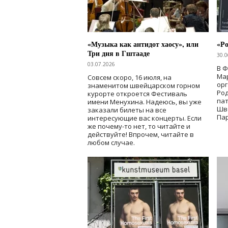
«Музыка как антидот хаосу», или
«Ро
Три дня в Гштааде
30.0
03.07.2026
В 
Мар
Совсем скоро, 16 июля, на
ор
знаменитом швейцарском горном
Ро
курорте откроется Фестиваль
па
имени Менухина. Надеюсь, вы уже
Шв
заказали билеты на все
Пар
интересующие вас концерты. Если
же почему-то нет, то читайте и
действуйте! Впрочем, читайте в
любом случае.