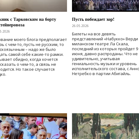
ник с Тарковским на борту
Пусть побеждает хор!
тейнеровоза
26.05.2026
5.2026
Билеты на все девять
представлений «Набукко» Верди
вание моего блога предполагает
миланском театре Ла Скала,
зь с чем-то, пусть не русским, то
последний из которых пройдет 9
скоязычным – надо же было
июня, давно распроданы. Что не
ать самой себе какие-то рамки.
удивительно, учитывая
ывает обидно, когда хочется
гениальность музыки и уровень
сказать о чем-то, а связь не
исполнительского состава, с Анн
одится. Но такое случается
Нетребко в партии Абигайль.
ко.