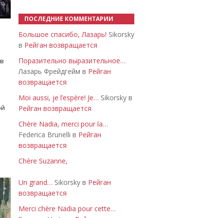
ПОСЛЕДНИЕ КОММЕНТАРИИ
Большое спасибо, Лазарь!
Sikorsky
в
Рейган возвращается
Поразительно выразительное…
 в
Лазарь Фрейдгейм в
Рейган
возвращается
Moi aussi, je l’espère! Je…
Sikorsky в
ой
Рейган возвращается
Chère Nadia, merci pour la…
Federica Brunelli в
Рейган
возвращается
Chère Suzanne,
Un grand…
Sikorsky в
Рейган
возвращается
Merci chère Nadia pour cette…