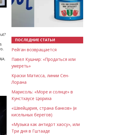
Назад
Вперёд
ut?
ПОСЛЕДНИЕ СТАТЬИ
s
о.
Рейган возвращается
да,
Павел Кушнир: «Продаться или
умереть»
Краски Матисса, линии Сен-
Лорана
Марисоль: «Море и солнце» в
Кунстхаусе Цюриха
«Швейцария, страна банков» (и
кисельных берегов)
«Музыка как антидот хаосу», или
Три дня в Гштааде