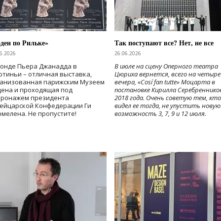
ден по Рильке»
Так поступают все? Нет, не все
6.2026
26.06.2026
Фонде Пьера Джанадда в
В июле на сцену Оперного театра
тиньи – отличная выставка,
Цюриха вернется, всего на четыре
ганизованная парижским Музеем
вечера, «Cosí fan tutte» Моцарта в
дена и проходящая под
постановке Кирилла Серебреннико
тронажем президента
2018 года. Очень советую тем, кто
ейцарской Конфедерации Ги
видел ее тогда, не упустить новую
мелена. Не пропустите!
возможность 3, 7, 9 и 12 июля.