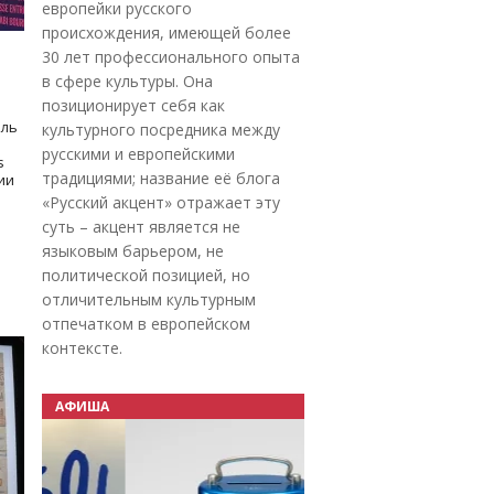
европейки русского
происхождения, имеющей более
30 лет профессионального опыта
в сфере культуры. Она
позиционирует себя как
оль
культурного посредника между
русскими и европейскими
s
традициями; название её блога
дии
«Русский акцент» отражает эту
суть – акцент является не
языковым барьером, не
политической позицией, но
отличительным культурным
отпечатком в европейском
контексте.
АФИША