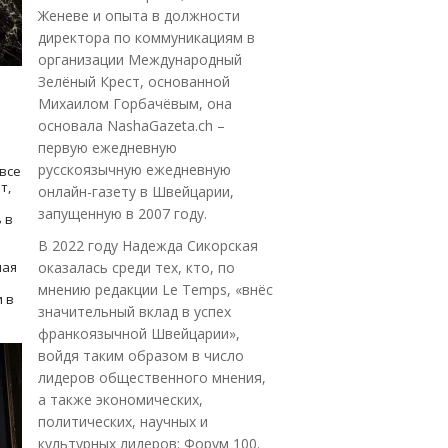
Женеве и опыта в должности
директора по коммуникациям в
организации Международный
Зелёный Крест, основанной
Михаилом Горбачёвым, она
основала NashaGazeta.ch –
первую ежедневную
русскоязычную ежедневную
все
т,
онлайн-газету в Швейцарии,
запущенную в 2007 году.
 в
В 2022 году Надежда Сикорская
ная
оказалась среди тех, кто, по
мнению редакции Le Temps, «внёс
 в
значительный вклад в успех
франкоязычной Швейцарии»,
войдя таким образом в число
лидеров общественного мнения,
а также экономических,
политических, научных и
культурных лидеров: Форум 100.