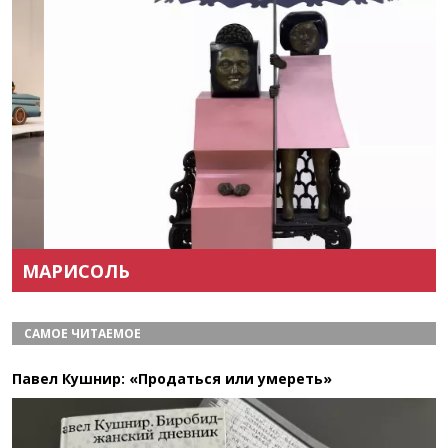
Назад
Вперёд
МАРИСОЛЬ
САМОЕ ЧИТАЕМОЕ
Павел Кушнир: «Продаться или умереть»