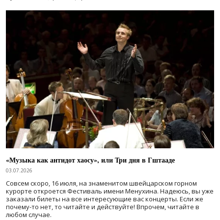
«Музыка как антидот хаосу», или Три дня в Гштааде
03.07.2026
Совсем скоро, 16 июля, на знаменитом швейцарском горном
курорте откроется Фестиваль имени Менухина. Надеюсь, вы уже
заказали билеты на все интересующие вас концерты. Если же
почему-то нет, то читайте и действуйте! Впрочем, читайте в
любом случае.