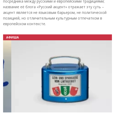
посредника между русскими и европейскими традициями;
название её блога «Русский акцент» отражает эту суть –
акцент является не языковым барьером, не политической
позицией, но отличительным культурным отпечатком в
европейском контексте.
АФИША
Назад
Вперёд