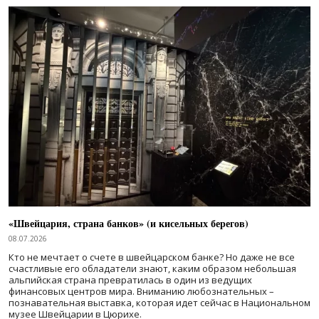
«Швейцария, страна банков» (и кисельных берегов)
08.07.2026
Кто не мечтает о счете в швейцарском банке? Но даже не все
счастливые его обладатели знают, каким образом небольшая
альпийская страна превратилась в один из ведущих
финансовых центров мира. Вниманию любознательных –
познавательная выставка, которая идет сейчас в Национальном
музее Швейцарии в Цюрихе.