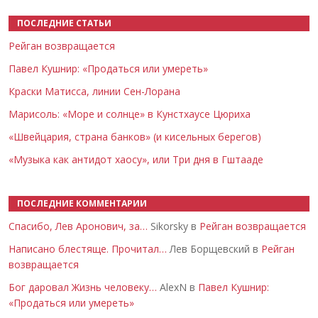
ПОСЛЕДНИЕ СТАТЬИ
Рейган возвращается
Павел Кушнир: «Продаться или умереть»
Краски Матисса, линии Сен-Лорана
Марисоль: «Море и солнце» в Кунстхаусе Цюриха
«Швейцария, страна банков» (и кисельных берегов)
«Музыка как антидот хаосу», или Три дня в Гштааде
ПОСЛЕДНИЕ КОММЕНТАРИИ
Спасибо, Лев Аронович, за…
Sikorsky в
Рейган возвращается
Написано блестяще. Прочитал…
Лев Борщевский в
Рейган
возвращается
Бог даровал Жизнь человеку…
AlexN в
Павел Кушнир:
«Продаться или умереть»