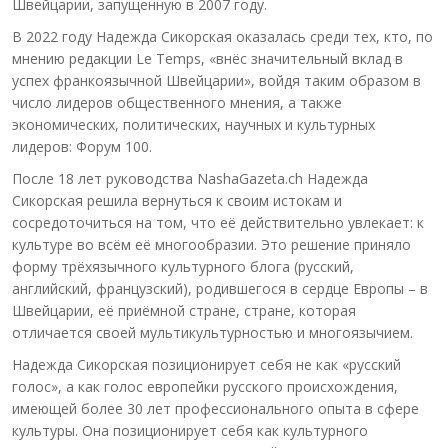
Швейцарии, запущенную в 2007 году.
В 2022 году Надежда Сикорская оказалась среди тех, кто, по
мнению редакции Le Temps, «внёс значительный вклад в
успех франкоязычной Швейцарии», войдя таким образом в
число лидеров общественного мнения, а также
экономических, политических, научных и культурных
лидеров: Форум 100.
После 18 лет руководства NashaGazeta.ch Надежда
Сикорская решила вернуться к своим истокам и
сосредоточиться на том, что её действительно увлекает: к
культуре во всём её многообразии. Это решение приняло
форму трёхязычного культурного блога (русский,
английский, французский), родившегося в сердце Европы – в
Швейцарии, её приёмной стране, стране, которая
отличается своей мультикультурностью и многоязычием.
Надежда Сикорская позиционирует себя не как «русский
голос», а как голос европейки русского происхождения,
имеющей более 30 лет профессионального опыта в сфере
культуры. Она позиционирует себя как культурного