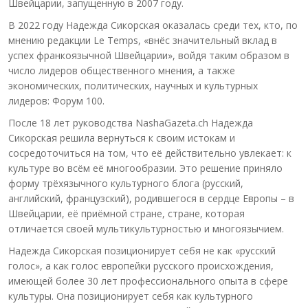
Швейцарии, запущенную в 2007 году.
В 2022 году Надежда Сикорская оказалась среди тех, кто, по
мнению редакции Le Temps, «внёс значительный вклад в
успех франкоязычной Швейцарии», войдя таким образом в
число лидеров общественного мнения, а также
экономических, политических, научных и культурных
лидеров: Форум 100.
После 18 лет руководства NashaGazeta.ch Надежда
Сикорская решила вернуться к своим истокам и
сосредоточиться на том, что её действительно увлекает: к
культуре во всём её многообразии. Это решение приняло
форму трёхязычного культурного блога (русский,
английский, французский), родившегося в сердце Европы – в
Швейцарии, её приёмной стране, стране, которая
отличается своей мультикультурностью и многоязычием.
Надежда Сикорская позиционирует себя не как «русский
голос», а как голос европейки русского происхождения,
имеющей более 30 лет профессионального опыта в сфере
культуры. Она позиционирует себя как культурного