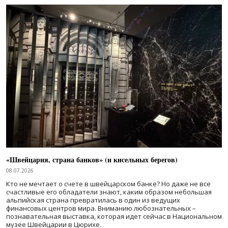
«Швейцария, страна банков» (и кисельных берегов)
08.07.2026
Кто не мечтает о счете в швейцарском банке? Но даже не все
счастливые его обладатели знают, каким образом небольшая
альпийская страна превратилась в один из ведущих
финансовых центров мира. Вниманию любознательных –
познавательная выставка, которая идет сейчас в Национальном
музее Швейцарии в Цюрихе.