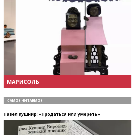
Назад
Вперёд
МАРИСОЛЬ
САМОЕ ЧИТАЕМОЕ
Павел Кушнир: «Продаться или умереть»