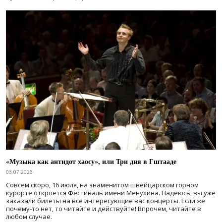
«Музыка как антидот хаосу», или Три дня в Гштааде
03.07.2026
Совсем скоро, 16 июля, на знаменитом швейцарском горном
курорте откроется Фестиваль имени Менухина. Надеюсь, вы уже
заказали билеты на все интересующие вас концерты. Если же
почему-то нет, то читайте и действуйте! Впрочем, читайте в
любом случае.