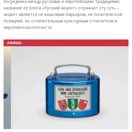
посредника между русскими и европейскими традициями;
название её блога «Русский акцент» отражает эту суть –
акцент является не языковым барьером, не политической
позицией, но отличительным культурным отпечатком в
европейском контексте.
АФИША
Назад
Вперёд