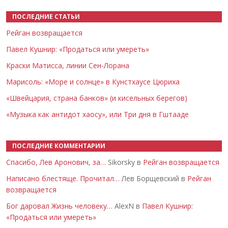
ПОСЛЕДНИЕ СТАТЬИ
Рейган возвращается
Павел Кушнир: «Продаться или умереть»
Краски Матисса, линии Сен-Лорана
Марисоль: «Море и солнце» в Кунстхаусе Цюриха
«Швейцария, страна банков» (и кисельных берегов)
«Музыка как антидот хаосу», или Три дня в Гштааде
ПОСЛЕДНИЕ КОММЕНТАРИИ
Спасибо, Лев Аронович, за…
Sikorsky в
Рейган возвращается
Написано блестяще. Прочитал…
Лев Борщевский в
Рейган
возвращается
Бог даровал Жизнь человеку…
AlexN в
Павел Кушнир:
«Продаться или умереть»