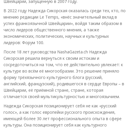
Швейцарии, запущенную в 2007 году.
В 2022 году Надежда Сикорская оказалась среди тех, кто, по
мнению редакции Le Temps, «внёс значительный вклад в
успех франкоязычной Швейцарии», войдя таким образом в
число лидеров общественного мнения, а также
экономических, политических, научных и культурных
лидеров: Форум 100.
После 18 лет руководства NashaGazeta.ch Надежда
Сикорская решила вернуться к своим истокам и
сосредоточиться на том, что её действительно увлекает: к
культуре во всём её многообразии. Это решение приняло
форму трёхязычного культурного блога (русский,
английский, французский), родившегося в сердце Европы – в
Швейцарии, её приёмной стране, стране, которая
отличается своей мультикультурностью и многоязычием.
Надежда Сикорская позиционирует себя не как «русский
голос», а как голос европейки русского происхождения,
имеющей более 30 лет профессионального опыта в сфере
культуры. Она позиционирует себя как культурного