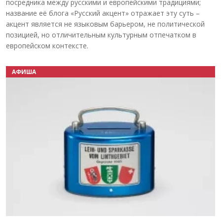
посредника между русскими и европейскими традициями;
название её блога «Русский акцент» отражает эту суть –
акцент является не языковым барьером, не политической
позицией, но отличительным культурным отпечатком в
европейском контексте.
АФИША
Назад
Вперёд