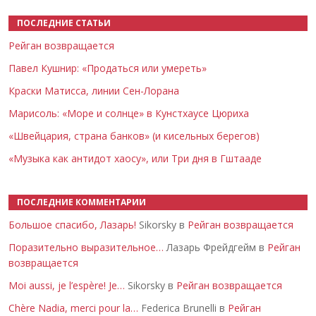
ПОСЛЕДНИЕ СТАТЬИ
Рейган возвращается
Павел Кушнир: «Продаться или умереть»
Краски Матисса, линии Сен-Лорана
Марисоль: «Море и солнце» в Кунстхаусе Цюриха
«Швейцария, страна банков» (и кисельных берегов)
«Музыка как антидот хаосу», или Три дня в Гштааде
ПОСЛЕДНИЕ КОММЕНТАРИИ
Большое спасибо, Лазарь!
Sikorsky в
Рейган возвращается
Поразительно выразительное…
Лазарь Фрейдгейм в
Рейган
возвращается
Moi aussi, je l’espère! Je…
Sikorsky в
Рейган возвращается
Chère Nadia, merci pour la…
Federica Brunelli в
Рейган