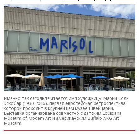
Именно так сегодня читается имя художницы Марии Соль
Эскобар (1930-2016), первая европейская ретроспектива
которой проходит в крупнейшем музее Швейцарии.
Выставка организована совместно с датским Louisiana
Museum of Modern Art и американским Buffalo AKG Art
Museum.