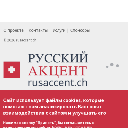
О проекте
Контакты
Услуги
Спонсоры
Footer
© 2026 rusaccent.ch
Все материалы, размещенные на веб-сайте rusaccent.ch, охраняются в
Сайт использует файлы cookies, которые
соответствии с законодательством Швейцарии об авторском праве и
международными соглашениями. Полное или частичное использование
помогают нам анализировать Ваш опыт
материалов возможно только с разрешения редакции. В случае полного
взаимодействия с сайтом и улучшать его
или частичного воспроизведения материалов сайта rusaccent.ch,
ОБЯЗАТЕЛЬНА АКТИВНАЯ ГИПЕРССЫЛКА на конкретный заимствованный
текст. Фотоизображения, размещенные редакцией rusaccent.ch, являются
Нажимая кнопку "Принять", Вы соглашаетесь с
ее исключительной собственностью. Полное или частичное
Больше информации
использованием cookies