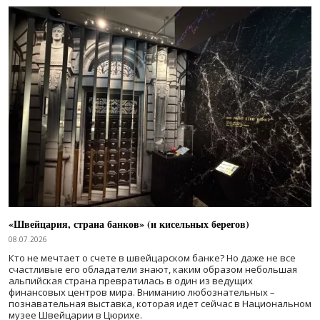
«Швейцария, страна банков» (и кисельных берегов)
08.07.2026
Кто не мечтает о счете в швейцарском банке? Но даже не все
счастливые его обладатели знают, каким образом небольшая
альпийская страна превратилась в один из ведущих
финансовых центров мира. Вниманию любознательных –
познавательная выставка, которая идет сейчас в Национальном
музее Швейцарии в Цюрихе.