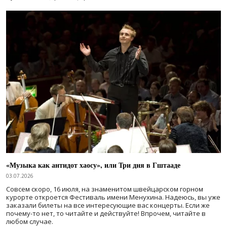
«Музыка как антидот хаосу», или Три дня в Гштааде
03.07.2026
Совсем скоро, 16 июля, на знаменитом швейцарском горном
курорте откроется Фестиваль имени Менухина. Надеюсь, вы уже
заказали билеты на все интересующие вас концерты. Если же
почему-то нет, то читайте и действуйте! Впрочем, читайте в
любом случае.