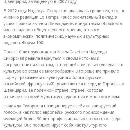
Швейцарии, запущенную в 2007 году.
В 2022 году Надежда Сикорская оказалась среди тех, кто, по
мнению редакции Le Temps, «внёс значительный вклад в
успех франкоязычной Швейцарии», войдя таким образом в
число лидеров общественного мнения, а также
экономических, политических, научных и культурных
лидеров: Форум 100.
После 18 лет руководства NashaGazeta.ch Надежда
Сикорская решила вернуться к своим истокам и
сосредоточиться на том, что её действительно увлекает: к
культуре во всём её многообразии. Это решение приняло
форму трёхязычного культурного блога (русский,
английский, французский), родившегося в сердце Европы – в
Швейцарии, её приёмной стране, стране, которая
отличается своей мультикультурностью и многоязычием.
Надежда Сикорская позиционирует себя не как «русский
голос», а как голос европейки русского происхождения,
имеющей более 30 лет профессионального опыта в сфере
культуры. Она позиционирует себя как культурного