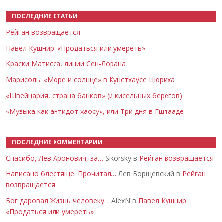
ПОСЛЕДНИЕ СТАТЬИ
Рейган возвращается
Павел Кушнир: «Продаться или умереть»
Краски Матисса, линии Сен-Лорана
Марисоль: «Море и солнце» в Кунстхаусе Цюриха
«Швейцария, страна банков» (и кисельных берегов)
«Музыка как антидот хаосу», или Три дня в Гштааде
ПОСЛЕДНИЕ КОММЕНТАРИИ
Спасибо, Лев Аронович, за…
Sikorsky в
Рейган возвращается
Написано блестяще. Прочитал…
Лев Борщевский в
Рейган
возвращается
Бог даровал Жизнь человеку…
AlexN в
Павел Кушнир:
«Продаться или умереть»