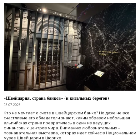
«Швейцария, страна банков» (и кисельных берегов)
08.07.2026
Кто не мечтает о счете в швейцарском банке? Но даже не все
счастливые его обладатели знают, каким образом небольшая
альпийская страна превратилась в один из ведущих
финансовых центров мира. Вниманию любознательных –
познавательная выставка, которая идет сейчас в Национальном
музее Швейцарии в Цюрихе.