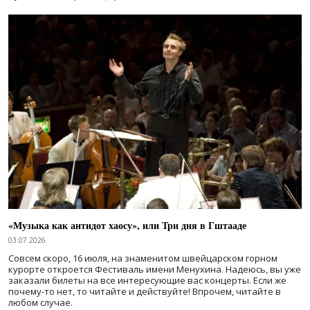
«Музыка как антидот хаосу», или Три дня в Гштааде
03.07.2026
Совсем скоро, 16 июля, на знаменитом швейцарском горном
курорте откроется Фестиваль имени Менухина. Надеюсь, вы уже
заказали билеты на все интересующие вас концерты. Если же
почему-то нет, то читайте и действуйте! Впрочем, читайте в
любом случае.