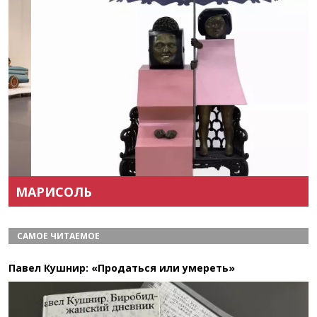
Назад
Вперёд
МАРИСОЛЬ
САМОЕ ЧИТАЕМОЕ
Павел Кушнир: «Продаться или умереть»