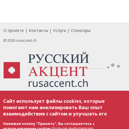
О проекте
Контакты
Услуги
Спонсоры
Footer
© 2026 rusaccent.ch
Все материалы, размещенные на веб-сайте rusaccent.ch, охраняются в
Сайт использует файлы cookies, которые
соответствии с законодательством Швейцарии об авторском праве и
международными соглашениями. Полное или частичное использование
помогают нам анализировать Ваш опыт
материалов возможно только с разрешения редакции. В случае полного
взаимодействия с сайтом и улучшать его
или частичного воспроизведения материалов сайта rusaccent.ch,
ОБЯЗАТЕЛЬНА АКТИВНАЯ ГИПЕРССЫЛКА на конкретный заимствованный
текст. Фотоизображения, размещенные редакцией rusaccent.ch, являются
Нажимая кнопку "Принять", Вы соглашаетесь с
ее исключительной собственностью. Полное или частичное
Больше информации
использованием cookies