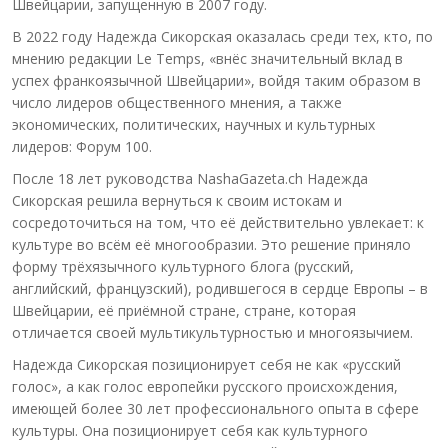
Швейцарии, запущенную в 2007 году.
В 2022 году Надежда Сикорская оказалась среди тех, кто, по
мнению редакции Le Temps, «внёс значительный вклад в
успех франкоязычной Швейцарии», войдя таким образом в
число лидеров общественного мнения, а также
экономических, политических, научных и культурных
лидеров: Форум 100.
После 18 лет руководства NashaGazeta.ch Надежда
Сикорская решила вернуться к своим истокам и
сосредоточиться на том, что её действительно увлекает: к
культуре во всём её многообразии. Это решение приняло
форму трёхязычного культурного блога (русский,
английский, французский), родившегося в сердце Европы – в
Швейцарии, её приёмной стране, стране, которая
отличается своей мультикультурностью и многоязычием.
Надежда Сикорская позиционирует себя не как «русский
голос», а как голос европейки русского происхождения,
имеющей более 30 лет профессионального опыта в сфере
культуры. Она позиционирует себя как культурного