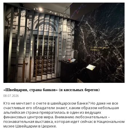
«Швейцария, страна банков» (и кисельных берегов)
08.07.2026
Кто не мечтает о счете в швейцарском банке? Но даже не все
счастливые его обладатели знают, каким образом небольшая
альпийская страна превратилась в один из ведущих
финансовых центров мира. Вниманию любознательных –
познавательная выставка, которая идет сейчас в Национальном
музее Швейцарии в Цюрихе.