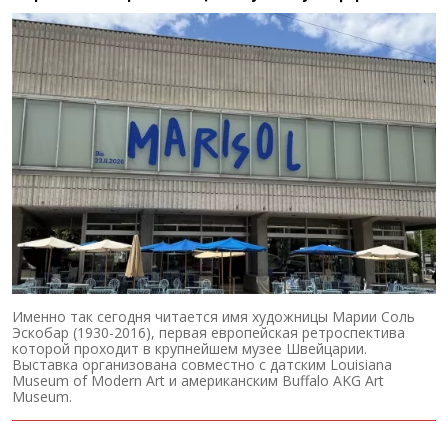
Именно так сегодня читается имя художницы Марии Соль
Эскобар (1930-2016), первая европейская ретроспектива
которой проходит в крупнейшем музее Швейцарии.
Выставка организована совместно с датским Louisiana
Museum of Modern Art и американским Buffalo AKG Art
Museum.