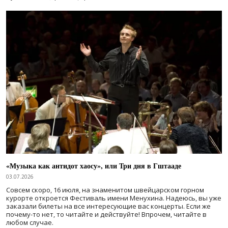
«Музыка как антидот хаосу», или Три дня в Гштааде
03.07.2026
Совсем скоро, 16 июля, на знаменитом швейцарском горном
курорте откроется Фестиваль имени Менухина. Надеюсь, вы уже
заказали билеты на все интересующие вас концерты. Если же
почему-то нет, то читайте и действуйте! Впрочем, читайте в
любом случае.