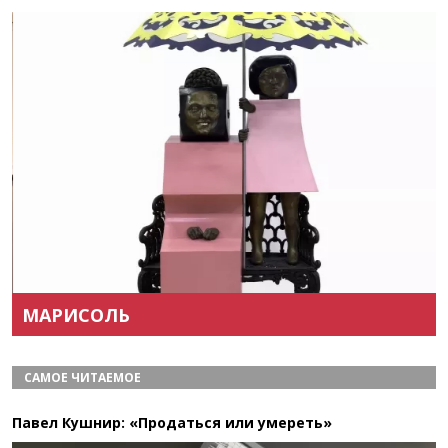
Назад
Вперёд
МАРИСОЛЬ
САМОЕ ЧИТАЕМОЕ
Павел Кушнир: «Продаться или умереть»