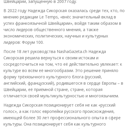
Швейцарии, запущенную в 2007 году.
В 2022 году Надежда Сикорская оказалась среди тех, кто, по
мнению редакции Le Temps, «внёс значительный вклад в
успех франкоязычной Швейцарии», войдя таким образом в
число лидеров общественного мнения, а также
экономических, политических, научных и культурных
лидеров: Форум 100.
После 18 лет руководства NashaGazeta.ch Надежда
Сикорская решила вернуться к своим истокам и
сосредоточиться на том, что её действительно увлекает: к
культуре во всём её многообразии. Это решение приняло
форму трёхязычного культурного блога (русский,
английский, французский), родившегося в сердце Европы – в
Швейцарии, её приёмной стране, стране, которая
отличается своей мультикультурностью и многоязычием.
Надежда Сикорская позиционирует себя не как «русский
голос», а как голос европейки русского происхождения,
имеющей более 30 лет профессионального опыта в сфере
культуры. Она позиционирует себя как культурного