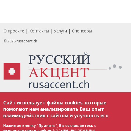
О проекте
Контакты
Услуги
Спонсоры
Footer
© 2026 rusaccent.ch
Все материалы, размещенные на веб-сайте rusaccent.ch, охраняются в
Сайт использует файлы cookies, которые
соответствии с законодательством Швейцарии об авторском праве и
международными соглашениями. Полное или частичное использование
помогают нам анализировать Ваш опыт
материалов возможно только с разрешения редакции. В случае полного
взаимодействия с сайтом и улучшать его
или частичного воспроизведения материалов сайта rusaccent.ch,
ОБЯЗАТЕЛЬНА АКТИВНАЯ ГИПЕРССЫЛКА на конкретный заимствованный
текст. Фотоизображения, размещенные редакцией rusaccent.ch, являются
Нажимая кнопку "Принять", Вы соглашаетесь с
ее исключительной собственностью. Полное или частичное
Больше информации
использованием cookies