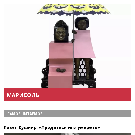
Назад
Вперёд
МАРИСОЛЬ
САМОЕ ЧИТАЕМОЕ
Павел Кушнир: «Продаться или умереть»