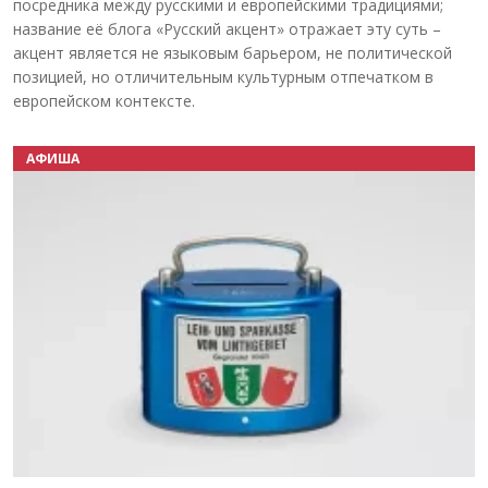
посредника между русскими и европейскими традициями;
название её блога «Русский акцент» отражает эту суть –
акцент является не языковым барьером, не политической
позицией, но отличительным культурным отпечатком в
европейском контексте.
АФИША
Назад
Вперёд