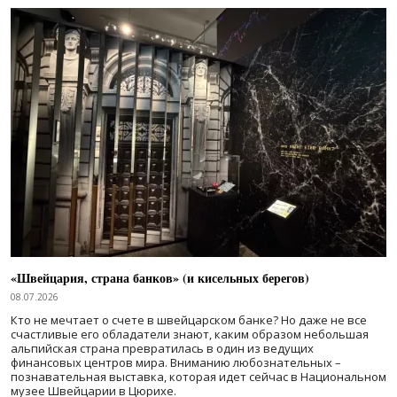
«Швейцария, страна банков» (и кисельных берегов)
08.07.2026
Кто не мечтает о счете в швейцарском банке? Но даже не все
счастливые его обладатели знают, каким образом небольшая
альпийская страна превратилась в один из ведущих
финансовых центров мира. Вниманию любознательных –
познавательная выставка, которая идет сейчас в Национальном
музее Швейцарии в Цюрихе.