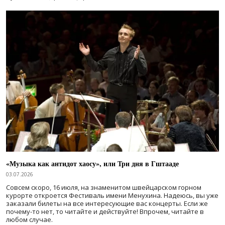
«Музыка как антидот хаосу», или Три дня в Гштааде
03.07.2026
Совсем скоро, 16 июля, на знаменитом швейцарском горном
курорте откроется Фестиваль имени Менухина. Надеюсь, вы уже
заказали билеты на все интересующие вас концерты. Если же
почему-то нет, то читайте и действуйте! Впрочем, читайте в
любом случае.