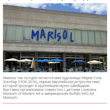
Именно так сегодня читается имя художницы Марии Соль
Эскобар (1930-2016), первая европейская ретроспектива
которой проходит в крупнейшем музее Швейцарии.
Выставка организована совместно с датским Louisiana
Museum of Modern Art и американским Buffalo AKG Art
Museum.