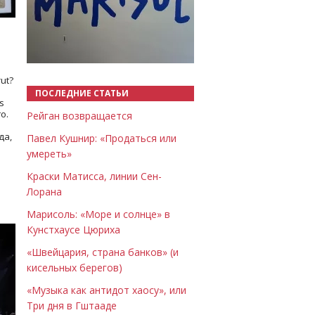
Назад
Вперёд
ut?
ПОСЛЕДНИЕ СТАТЬИ
s
о.
Рейган возвращается
да,
Павел Кушнир: «Продаться или
умереть»
Краски Матисса, линии Сен-
Лорана
Марисоль: «Море и солнце» в
Кунстхаусе Цюриха
«Швейцария, страна банков» (и
кисельных берегов)
«Музыка как антидот хаосу», или
Три дня в Гштааде