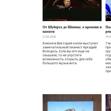
От Шуберта до Шопена: о времени и
Паа
памяти
ре
21.05.2026
19.0
8 июня в Виктория-холле выступит
7 м
замечательный пианист Аркадий
при
Володось. Если вы его еще не
гру
слышали, то не упустите
го
возможность открыть для себя
об
большого музыканта.
мас
зах
при