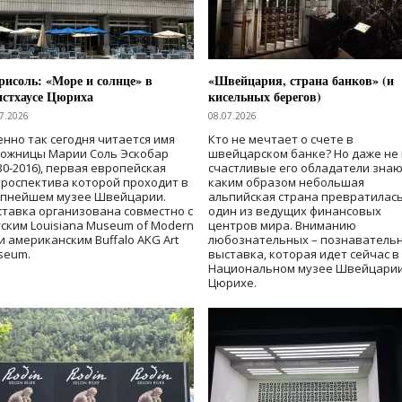
исоль: «Море и солнце» в
«Швейцария, страна банков» (и
нстхаусе Цюриха
кисельных берегов)
7.2026
08.07.2026
нно так сегодня читается имя
Кто не мечтает о счете в
дожницы Марии Соль Эскобар
швейцарском банке? Но даже не 
30-2016), первая европейская
счастливые его обладатели знаю
роспектива которой проходит в
каким образом небольшая
упнейшем музее Швейцарии.
альпийская страна превратилась
тавка организована совместно с
один из ведущих финансовых
ским Louisiana Museum of Modern
центров мира. Вниманию
 и американским Buffalo AKG Art
любознательных – познаватель
seum.
выставка, которая идет сейчас в
Национальном музее Швейцарии
Цюрихе.