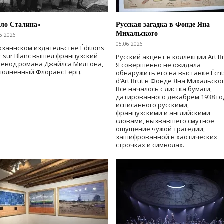
ело Сталина»
Русская загадка в Фонде Яна
Михальского
6.2026
05.06.2026
озаннском издательстве Éditions
r sur Blanc вышел французский
Русский акцент в коллекции Art Br
ревод романа Джайлса Милтона,
Я совершенно не ожидала
полненный Флоранс Герц.
обнаружить его на выставке Écrit
d’Art Brut в Фонде Яна Михальског
Все началось с листка бумаги,
датированного декабрем 1938 го
исписанного русскими,
французскими и английскими
словами, вызвавшего смутное
ощущение чужой трагедии,
зашифрованной в хаотических
строчках и символах.