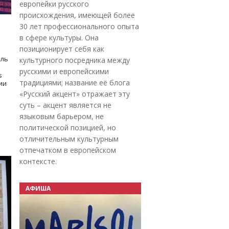
европейки русского
происхождения, имеющей более
30 лет профессионального опыта
в сфере культуры. Она
позиционирует себя как
оль
культурного посредника между
русскими и европейскими
s
традициями; название её блога
дии
«Русский акцент» отражает эту
суть – акцент является не
языковым барьером, не
политической позицией, но
отличительным культурным
отпечатком в европейском
контексте.
АФИША