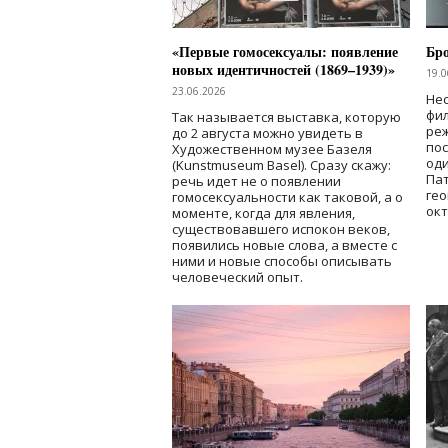
«Первые гомосексуалы: появление
Бр
новых идентичностей (1869–1939)»
19.0
23.06.2026
Нес
фи
Так называется выставка, которую
реж
до 2 августа можно увидеть в
по
Художественном музее Базеля
од
(Kunstmuseum Basel). Сразу скажу:
Пат
речь идет не о появлении
гео
гомосексуальности как таковой, а о
окт
моменте, когда для явления,
существовавшего испокон веков,
появились новые слова, а вместе с
ними и новые способы описывать
человеческий опыт.