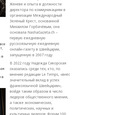
Женеве и опыта в должности
директора по коммуникациям в
организации Международный
Зелёный Крест, основанной
Михаилом Горбачёвым, она
основала NashaGazeta.ch –
первую ежедневную
русскоязычную ежедневную
все
т,
онлайн-газету в Швейцарии,
запущенную в 2007 году.
 в
В 2022 году Надежда Сикорская
ная
оказалась среди тех, кто, по
мнению редакции Le Temps, «внёс
 в
значительный вклад в успех
франкоязычной Швейцарии»,
войдя таким образом в число
лидеров общественного мнения,
а также экономических,
политических, научных и
культурных лидеров: Форум 100.