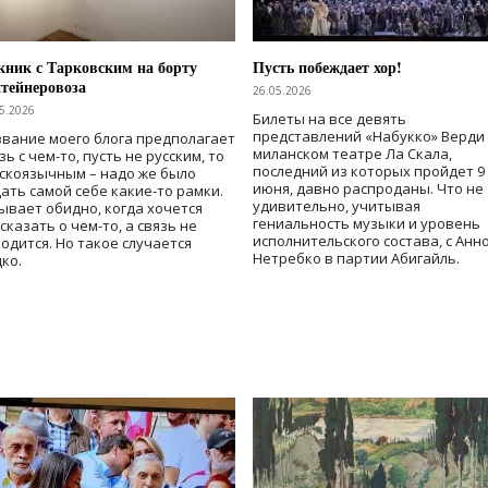
ник с Тарковским на борту
Пусть побеждает хор!
тейнеровоза
26.05.2026
5.2026
Билеты на все девять
представлений «Набукко» Верди
вание моего блога предполагает
миланском театре Ла Скала,
зь с чем-то, пусть не русским, то
последний из которых пройдет 9
скоязычным – надо же было
июня, давно распроданы. Что не
ать самой себе какие-то рамки.
удивительно, учитывая
ывает обидно, когда хочется
гениальность музыки и уровень
сказать о чем-то, а связь не
исполнительского состава, с Анн
одится. Но такое случается
Нетребко в партии Абигайль.
ко.