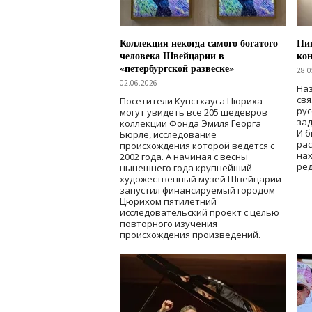
Коллекция некогда самого богатого
Пик
человека Швейцарии в
кон
«петербургской развеске»
28.0
02.06.2026
Наз
свя
Посетители Кунстхауса Цюриха
рус
могут увидеть все 205 шедевров
зад
коллекции Фонда Эмиля Георга
И б
Бюрле, исследование
рас
происхождения которой ведется с
нах
2002 года. А начиная с весны
ред
нынешнего года крупнейший
художественный музей Швейцарии
запустил финансируемый городом
Цюрихом пятилетний
исследовательский проект с целью
повторного изучения
происхождения произведений.