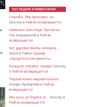
ПОСЛЕДНИЕ КОММЕНТАРИИ
Спасибо, Лев Аронович, за…
Sikorsky в
Рейган возвращается
Написано блестяще. Прочитал…
 в
Лев Борщевский в
Рейган
возвращается
Бог даровал Жизнь человеку…
ой
AlexN в
Павел Кушнир:
«Продаться или умереть»
Большое спасибо, Лазарь!
Sikorsky
в
Рейган возвращается
Поразительно выразительное…
Лазарь Фрейдгейм в
Рейган
возвращается
Moi aussi, je l’espère! Je…
Sikorsky в
Рейган возвращается