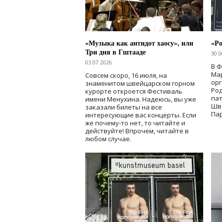
«Музыка как антидот хаосу», или
«Ро
Три дня в Гштааде
30.0
03.07.2026
В 
Мар
Совсем скоро, 16 июля, на
ор
знаменитом швейцарском горном
Ро
курорте откроется Фестиваль
па
имени Менухина. Надеюсь, вы уже
Шв
заказали билеты на все
Пар
интересующие вас концерты. Если
же почему-то нет, то читайте и
действуйте! Впрочем, читайте в
любом случае.