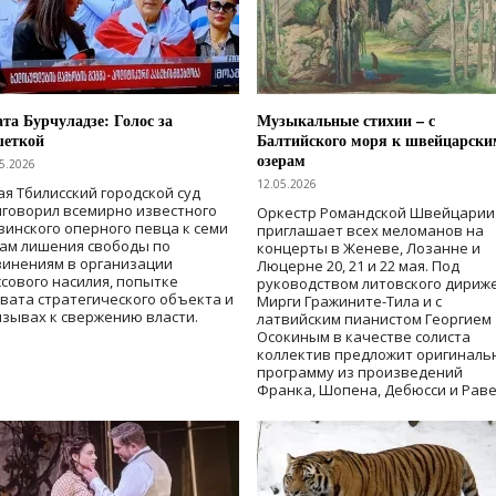
та Бурчуладзе: Голос за
Музыкальные стихии – с
шеткой
Балтийского моря к швейцарски
озерам
5.2026
12.05.2026
ая Тбилисский городской суд
говорил всемирно известного
Оркестр Романдской Швейцарии
зинского оперного певца к семи
приглашает всех меломанов на
дам лишения свободы
по
концерты в Женеве, Лозанне и
винениям в организации
Люцерне 20, 21 и 22 мая. Под
сового насилия, попытке
руководством литовского дириж
вата стратегического объекта и
Мирги Гражините-Тила и с
зывах к свержению власти
.
латвийским пианистом Георгием
Осокиным в качестве солиста
коллектив предложит оригиналь
программу из произведений
Франка, Шопена, Дебюсси и Раве