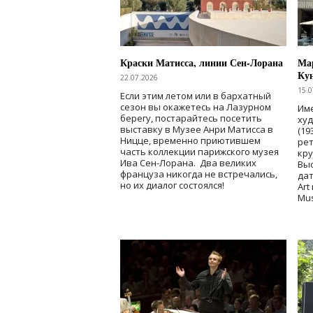
Краски Матисса, линии Сен-Лорана
Мар
Ку
22.07.2026
15.0
Если этим летом или в бархатный
сезон вы окажетесь на Лазурном
Име
берегу, постарайтесь посетить
ху
выставку в Музее Анри Матисса в
(19
Ницце, временно приютившем
рет
часть коллекции парижского музея
кр
Ива Сен-Лорана. Два великих
Выс
француза никогда не встречались,
дат
но их диалог состоялся!
Art
Mu