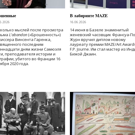
ошенные
В лабиринте MAZE
6.2026
16.06.2026
колько мыслей после просмотра
14 июня в Базеле знаменитый
льма
L'abandon
(«Брошенность»)
женевский часовщик Франсуа-П
иссера Винсента Гаренка,
Журн вручил диплом новому
священного последним
лауреату премии MAZE/Art Award
иннадцати дням жизни Самюэля
F.P. Journe. Им стал мастер из Ин
и, преподавателя истории и
Бижой Джаин.
графии, убитого во Франции 16
ября 2020 года.