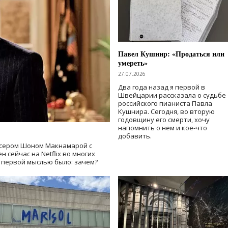
Павел Кушнир: «Продаться или
умереть»
27.07.2026
Два года назад я первой в
Швейцарии рассказала о судьбе
российского пианиста Павла
Кушнира. Сегодня, во вторую
годовщину его смерти, хочу
напомнить о нем и кое-что
добавить.
сером Шоном Макнамарой с
 сейчас на Netflix во многих
й первой мыслью было: зачем?