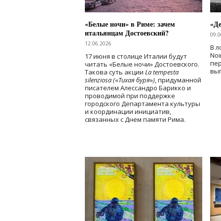
«Белые ночи» в Риме: зачем
«Д
итальянцам Достоевский?
09.0
12.06.2026
В л
Noi
17 июня в столице Италии будут
пе
читать «Белые ночи» Достоевского.
вы
Такова суть акции
La tempesta
silenziosa (
«
Тихая буря
»
)
, придуманной
писателем Алессандро Барикко и
проводимой при поддержке
городского Департамента культуры
и координации инициатив,
связанных с Днем памяти Рима.