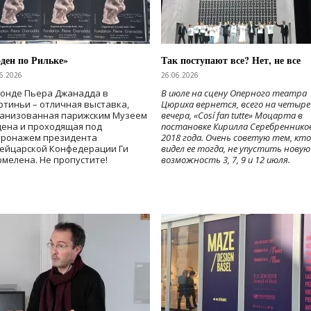
ден по Рильке»
Так поступают все? Нет, не все
6.2026
26.06.2026
Фонде Пьера Джанадда в
В июле на сцену Оперного театра
тиньи – отличная выставка,
Цюриха вернется, всего на четыре
ганизованная парижским Музеем
вечера, «Cosí fan tutte» Моцарта в
дена и проходящая под
постановке Кирилла Серебреннико
тронажем президента
2018 года. Очень советую тем, кто
ейцарской Конфедерации Ги
видел ее тогда, не упустить новую
мелена. Не пропустите!
возможность 3, 7, 9 и 12 июля.