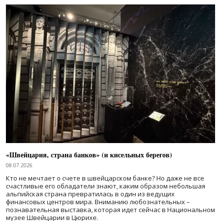
«Швейцария, страна банков» (и кисельных берегов)
08.07.2026
Кто не мечтает о счете в швейцарском банке? Но даже не все
счастливые его обладатели знают, каким образом небольшая
альпийская страна превратилась в один из ведущих
финансовых центров мира. Вниманию любознательных –
познавательная выставка, которая идет сейчас в Национальном
музее Швейцарии в Цюрихе.