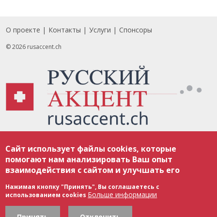
О проекте
Контакты
Услуги
Спонсоры
Footer
© 2026 rusaccent.ch
Все материалы, размещенные на веб-сайте rusaccent.ch, охраняются в
Сайт использует файлы cookies, которые
соответствии с законодательством Швейцарии об авторском праве и
международными соглашениями. Полное или частичное использование
помогают нам анализировать Ваш опыт
материалов возможно только с разрешения редакции. В случае полного
взаимодействия с сайтом и улучшать его
или частичного воспроизведения материалов сайта rusaccent.ch,
ОБЯЗАТЕЛЬНА АКТИВНАЯ ГИПЕРССЫЛКА на конкретный заимствованный
текст. Фотоизображения, размещенные редакцией rusaccent.ch, являются
Нажимая кнопку "Принять", Вы соглашаетесь с
ее исключительной собственностью. Полное или частичное
Больше информации
использованием cookies
воспроизведение фотоизображений без разрешения редакции запрещено.
Редакция не несет ответственности за мнения, высказанные героями
публикаций и читателями в комментариях.
Принять
Отклонить