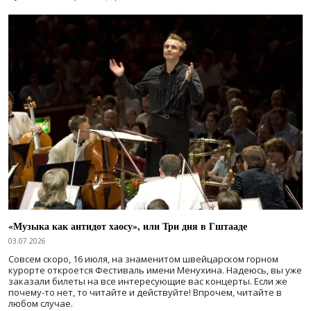
«Музыка как антидот хаосу», или Три дня в Гштааде
03.07.2026
Совсем скоро, 16 июля, на знаменитом швейцарском горном
курорте откроется Фестиваль имени Менухина. Надеюсь, вы уже
заказали билеты на все интересующие вас концерты. Если же
почему-то нет, то читайте и действуйте! Впрочем, читайте в
любом случае.