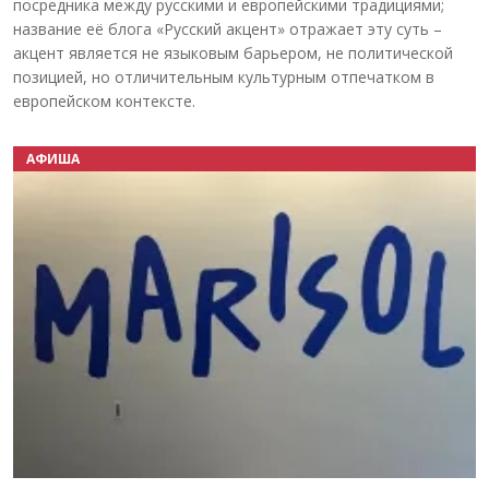
посредника между русскими и европейскими традициями;
название её блога «Русский акцент» отражает эту суть –
акцент является не языковым барьером, не политической
позицией, но отличительным культурным отпечатком в
европейском контексте.
АФИША
Назад
Вперёд