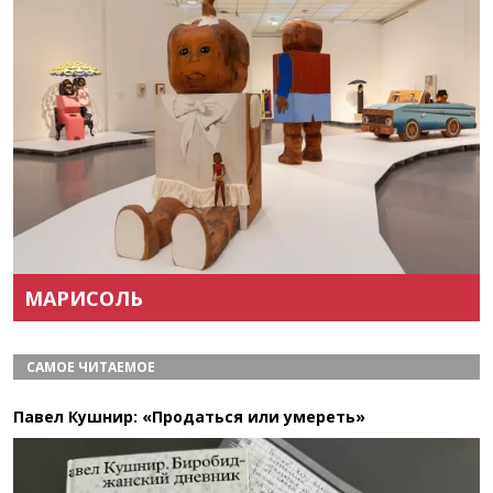
Назад
Вперёд
МАРИСОЛЬ
САМОЕ ЧИТАЕМОЕ
Павел Кушнир: «Продаться или умереть»