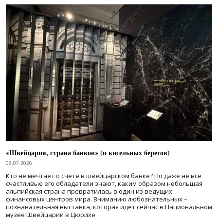
«Швейцария, страна банков» (и кисельных берегов)
08.07.2026
Кто не мечтает о счете в швейцарском банке? Но даже не все
счастливые его обладатели знают, каким образом небольшая
альпийская страна превратилась в один из ведущих
финансовых центров мира. Вниманию любознательных –
познавательная выставка, которая идет сейчас в Национальном
музее Швейцарии в Цюрихе.