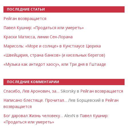
ПОСЛЕДНИЕ СТАТЬИ
Рейган возвращается
Павел Кушнир: «Продаться или умереть»
Краски Матисса, линии Сен-Лорана
Марисоль: «Море и солнце» в Кунстхаусе Цюриха
«Швейцария, страна банков» (и кисельных берегов)
«Музыка как антидот хаосу», или Три дня в Гштааде
ПОСЛЕДНИЕ КОММЕНТАРИИ
Спасибо, Лев Аронович, за…
Sikorsky в
Рейган возвращается
Написано блестяще. Прочитал…
Лев Борщевский в
Рейган
возвращается
Бог даровал Жизнь человеку…
AlexN в
Павел Кушнир:
«Продаться или умереть»