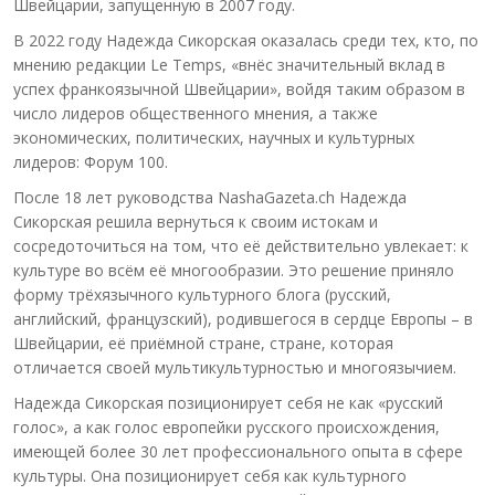
Швейцарии, запущенную в 2007 году.
В 2022 году Надежда Сикорская оказалась среди тех, кто, по
мнению редакции Le Temps, «внёс значительный вклад в
успех франкоязычной Швейцарии», войдя таким образом в
число лидеров общественного мнения, а также
экономических, политических, научных и культурных
лидеров: Форум 100.
После 18 лет руководства NashaGazeta.ch Надежда
Сикорская решила вернуться к своим истокам и
сосредоточиться на том, что её действительно увлекает: к
культуре во всём её многообразии. Это решение приняло
форму трёхязычного культурного блога (русский,
английский, французский), родившегося в сердце Европы – в
Швейцарии, её приёмной стране, стране, которая
отличается своей мультикультурностью и многоязычием.
Надежда Сикорская позиционирует себя не как «русский
голос», а как голос европейки русского происхождения,
имеющей более 30 лет профессионального опыта в сфере
культуры. Она позиционирует себя как культурного