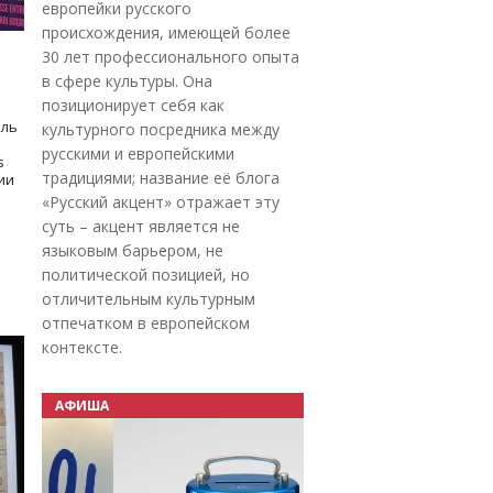
европейки русского
происхождения, имеющей более
30 лет профессионального опыта
в сфере культуры. Она
позиционирует себя как
оль
культурного посредника между
русскими и европейскими
s
традициями; название её блога
дии
«Русский акцент» отражает эту
суть – акцент является не
языковым барьером, не
политической позицией, но
отличительным культурным
отпечатком в европейском
контексте.
АФИША