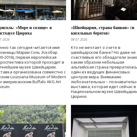
исоль: «Море и солнце» в
«Швейцария, страна банков» (и
нстхаусе Цюриха
кисельных берегов)
7.2026
08.07.2026
нно так сегодня читается имя
Кто не мечтает о счете в
дожницы Марии Соль Эскобар
швейцарском банке? Но даже не 
30-2016), первая европейская
счастливые его обладатели знаю
роспектива которой проходит в
каким образом небольшая
упнейшем музее Швейцарии.
альпийская страна превратилась
тавка организована совместно с
один из ведущих финансовых
ским Louisiana Museum of Modern
центров мира. Вниманию
 и американским Buffalo AKG Art
любознательных – познаватель
seum.
выставка, которая идет сейчас в
Национальном музее Швейцарии
Цюрихе.