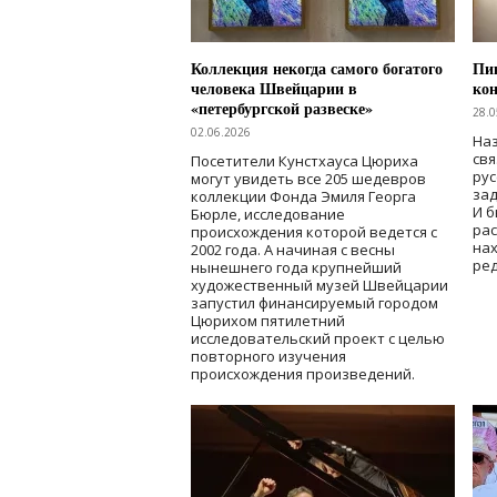
Коллекция некогда самого богатого
Пик
человека Швейцарии в
кон
«петербургской развеске»
28.0
02.06.2026
Наз
свя
Посетители Кунстхауса Цюриха
рус
могут увидеть все 205 шедевров
зад
коллекции Фонда Эмиля Георга
И б
Бюрле, исследование
рас
происхождения которой ведется с
нах
2002 года. А начиная с весны
ред
нынешнего года крупнейший
художественный музей Швейцарии
запустил финансируемый городом
Цюрихом пятилетний
исследовательский проект с целью
повторного изучения
происхождения произведений.