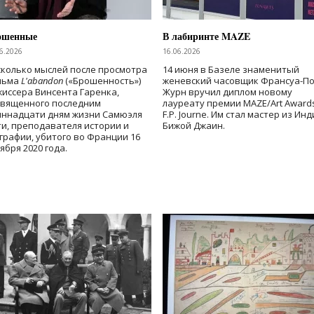
ошенные
В лабиринте MAZE
6.2026
16.06.2026
колько мыслей после просмотра
14 июня в Базеле знаменитый
льма
L'abandon
(«Брошенность»)
женевский часовщик Франсуа-П
иссера Винсента Гаренка,
Журн вручил диплом новому
священного последним
лауреату премии MAZE/Art Award
иннадцати дням жизни Самюэля
F.P. Journe. Им стал мастер из Ин
и, преподавателя истории и
Бижой Джаин.
графии, убитого во Франции 16
ября 2020 года.