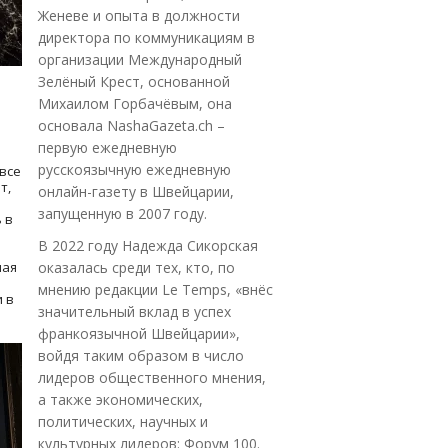
Женеве и опыта в должности
директора по коммуникациям в
организации Международный
Зелёный Крест, основанной
Михаилом Горбачёвым, она
основала NashaGazeta.ch –
первую ежедневную
русскоязычную ежедневную
все
т,
онлайн-газету в Швейцарии,
запущенную в 2007 году.
 в
В 2022 году Надежда Сикорская
ная
оказалась среди тех, кто, по
мнению редакции Le Temps, «внёс
 в
значительный вклад в успех
франкоязычной Швейцарии»,
войдя таким образом в число
лидеров общественного мнения,
а также экономических,
политических, научных и
культурных лидеров: Форум 100.