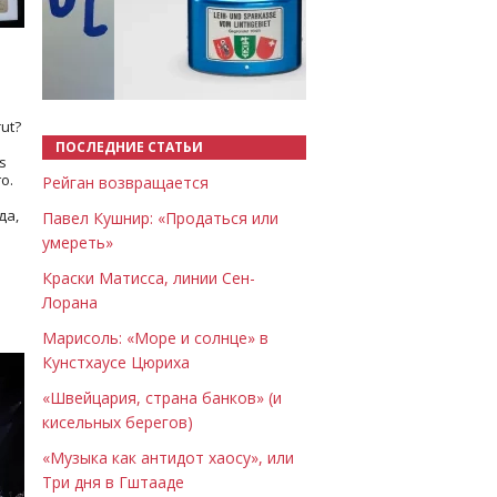
Назад
Вперёд
ut?
ПОСЛЕДНИЕ СТАТЬИ
s
о.
Рейган возвращается
да,
Павел Кушнир: «Продаться или
умереть»
Краски Матисса, линии Сен-
Лорана
Марисоль: «Море и солнце» в
Кунстхаусе Цюриха
«Швейцария, страна банков» (и
кисельных берегов)
«Музыка как антидот хаосу», или
Три дня в Гштааде