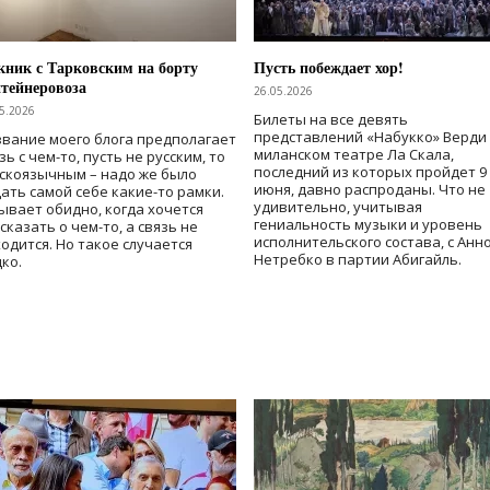
ник с Тарковским на борту
Пусть побеждает хор!
тейнеровоза
26.05.2026
5.2026
Билеты на все девять
представлений «Набукко» Верди
вание моего блога предполагает
миланском театре Ла Скала,
зь с чем-то, пусть не русским, то
последний из которых пройдет 9
скоязычным – надо же было
июня, давно распроданы. Что не
ать самой себе какие-то рамки.
удивительно, учитывая
ывает обидно, когда хочется
гениальность музыки и уровень
сказать о чем-то, а связь не
исполнительского состава, с Анн
одится. Но такое случается
Нетребко в партии Абигайль.
ко.