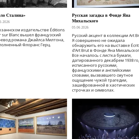
ело Сталина»
Русская загадка в Фонде Яна
Михальского
6.2026
05.06.2026
озаннском издательстве Éditions
r sur Blanc вышел французский
Русский акцент в коллекции Art Br
ревод романа Джайлса Милтона,
Я совершенно не ожидала
полненный Флоранс Герц.
обнаружить его на выставке Écrit
d’Art Brut в Фонде Яна Михальског
Все началось с листка бумаги,
датированного декабрем 1938 го
исписанного русскими,
французскими и английскими
словами, вызвавшего смутное
ощущение чужой трагедии,
зашифрованной в хаотических
строчках и символах.