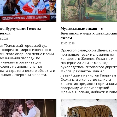
та Бурчуладзе: Голос за
Музыкальные стихии – с
шеткой
Балтийского моря к швейцарски
озерам
5.2026
12.05.2026
ая Тбилисский городской суд
говорил всемирно известного
Оркестр Романдской Швейцарии
зинского оперного певца к семи
приглашает всех меломанов на
дам лишения свободы
по
концерты в Женеве, Лозанне и
винениям в организации
Люцерне 20, 21 и 22 мая. Под
сового насилия, попытке
руководством литовского дириж
вата стратегического объекта и
Мирги Гражините-Тила и с
зывах к свержению власти
.
латвийским пианистом Георгием
Осокиным в качестве солиста
коллектив предложит оригиналь
программу из произведений
Франка, Шопена, Дебюсси и Раве