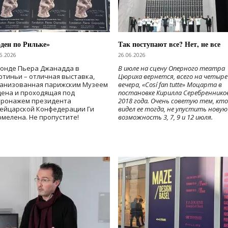
ден по Рильке»
Так поступают все? Нет, не все
6.2026
26.06.2026
Фонде Пьера Джанадда в
В июле на сцену Оперного театра
тиньи – отличная выставка,
Цюриха вернется, всего на четыре
ганизованная парижским Музеем
вечера, «Cosí fan tutte» Моцарта в
дена и проходящая под
постановке Кирилла Серебреннико
тронажем президента
2018 года. Очень советую тем, кто
ейцарской Конфедерации Ги
видел ее тогда, не упустить новую
мелена. Не пропустите!
возможность 3, 7, 9 и 12 июля.