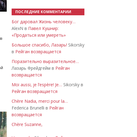
ПОСЛЕДНИЕ КОММЕНТАРИИ
Бог даровал Жизнь человеку…
AlexN в
Павел Кушнир:
«Продаться или умереть»
 в
Большое спасибо, Лазарь!
Sikorsky
в
Рейган возвращается
Поразительно выразительное…
ой
Лазарь Фрейдгейм в
Рейган
возвращается
Moi aussi, je l’espère! Je…
Sikorsky в
Рейган возвращается
Chère Nadia, merci pour la…
Federica Brunelli в
Рейган
возвращается
Chère Suzanne,