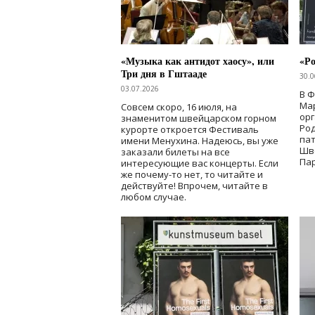
«Музыка как антидот хаосу», или
«Ро
Три дня в Гштааде
30.0
03.07.2026
В 
Мар
Совсем скоро, 16 июля, на
ор
знаменитом швейцарском горном
Ро
курорте откроется Фестиваль
па
имени Менухина. Надеюсь, вы уже
Шв
заказали билеты на все
Пар
интересующие вас концерты. Если
же почему-то нет, то читайте и
действуйте! Впрочем, читайте в
любом случае.