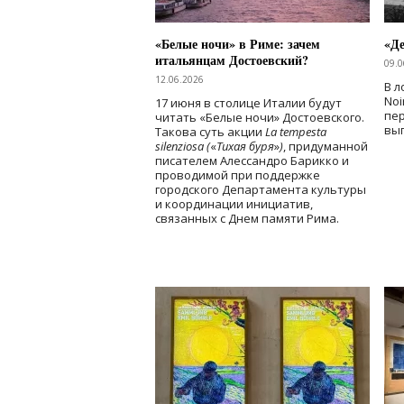
«Белые ночи» в Риме: зачем
«Д
итальянцам Достоевский?
09.0
12.06.2026
В л
Noi
17 июня в столице Италии будут
пе
читать «Белые ночи» Достоевского.
вы
Такова суть акции
La tempesta
silenziosa (
«
Тихая буря
»
)
, придуманной
писателем Алессандро Барикко и
проводимой при поддержке
городского Департамента культуры
и координации инициатив,
связанных с Днем памяти Рима.