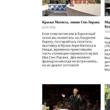
Краски Матисса, линии Сен-Лорана
Мар
Ку
22.07.2026
15.0
Если этим летом или в бархатный
сезон вы окажетесь на Лазурном
Име
берегу, постарайтесь посетить
ху
выставку в Музее Анри Матисса в
(19
Ницце, временно приютившем
рет
часть коллекции парижского музея
кр
Ива Сен-Лорана. Два великих
Выс
француза никогда не встречались,
дат
но их диалог состоялся!
Art
Mu