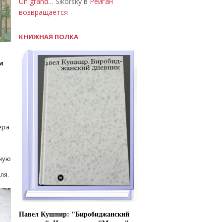
Un grand…
Sikorsky в
Рейган
возвращается
КНИЖНАЯ ПОЛКА
м
ера
ную
ля.
Павел Кушнир: "Биробиджанский