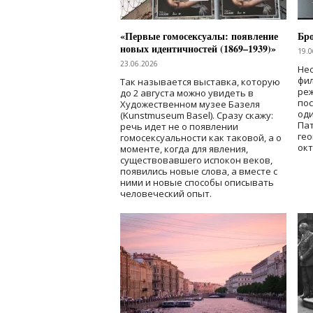
«Первые гомосексуалы: появление
Бр
новых идентичностей (1869–1939)»
19.0
23.06.2026
Нес
фи
Так называется выставка, которую
реж
до 2 августа можно увидеть в
по
Художественном музее Базеля
од
(Kunstmuseum Basel). Сразу скажу:
Пат
речь идет не о появлении
гео
гомосексуальности как таковой, а о
окт
моменте, когда для явления,
существовавшего испокон веков,
появились новые слова, а вместе с
ними и новые способы описывать
человеческий опыт.