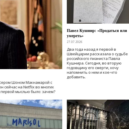
Павел Кушнир: «Продаться или
умереть»
27.07.2026
Два года назад я первой в
Швейцарии рассказала о судьбе
российского пианиста Павла
Кушнира. Сегодня, во вторую
годовщину его смерти, хочу
напомнить о нем и кое-что
добавить.
сером Шоном Макнамарой с
 сейчас на Netflix во многих
й первой мыслью было: зачем?