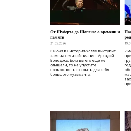
От Шуберта до Шопена: о времени и
Паа
памяти
ре
21.05.2026
19.0
8 июня в Виктория-холле выступит
7 м
замечательный пианист Аркадий
при
Володось. Если вы его еще не
гру
слышали, то не упустите
го
возможность открыть для себя
об
большого музыканта.
мас
зах
при