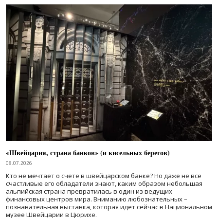
«Швейцария, страна банков» (и кисельных берегов)
08.07.2026
Кто не мечтает о счете в швейцарском банке? Но даже не все
счастливые его обладатели знают, каким образом небольшая
альпийская страна превратилась в один из ведущих
финансовых центров мира. Вниманию любознательных –
познавательная выставка, которая идет сейчас в Национальном
музее Швейцарии в Цюрихе.