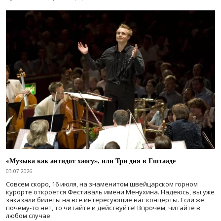
«Музыка как антидот хаосу», или Три дня в Гштааде
03.07.2026
Совсем скоро, 16 июля, на знаменитом швейцарском горном
курорте откроется Фестиваль имени Менухина. Надеюсь, вы уже
заказали билеты на все интересующие вас концерты. Если же
почему-то нет, то читайте и действуйте! Впрочем, читайте в
любом случае.