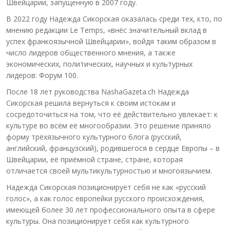
Швейцарии, запущенную в 2007 году.
В 2022 году Надежда Сикорская оказалась среди тех, кто, по
мнению редакции Le Temps, «внёс значительный вклад в
успех франкоязычной Швейцарии», войдя таким образом в
число лидеров общественного мнения, а также
экономических, политических, научных и культурных
лидеров: Форум 100.
После 18 лет руководства NashaGazeta.ch Надежда
Сикорская решила вернуться к своим истокам и
сосредоточиться на том, что её действительно увлекает: к
культуре во всём её многообразии. Это решение приняло
форму трёхязычного культурного блога (русский,
английский, французский), родившегося в сердце Европы – в
Швейцарии, её приёмной стране, стране, которая
отличается своей мультикультурностью и многоязычием.
Надежда Сикорская позиционирует себя не как «русский
голос», а как голос европейки русского происхождения,
имеющей более 30 лет профессионального опыта в сфере
культуры. Она позиционирует себя как культурного