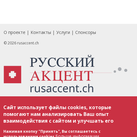
О проекте
Контакты
Услуги
Спонсоры
Footer
© 2026 rusaccent.ch
Все материалы, размещенные на веб-сайте rusaccent.ch, охраняются в
Сайт использует файлы cookies, которые
соответствии с законодательством Швейцарии об авторском праве и
международными соглашениями. Полное или частичное использование
помогают нам анализировать Ваш опыт
материалов возможно только с разрешения редакции. В случае полного
взаимодействия с сайтом и улучшать его
или частичного воспроизведения материалов сайта rusaccent.ch,
ОБЯЗАТЕЛЬНА АКТИВНАЯ ГИПЕРССЫЛКА на конкретный заимствованный
текст. Фотоизображения, размещенные редакцией rusaccent.ch, являются
Нажимая кнопку "Принять", Вы соглашаетесь с
ее исключительной собственностью. Полное или частичное
Больше информации
использованием cookies