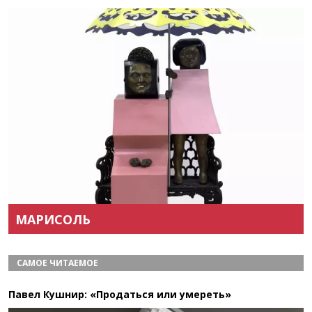
Назад
Вперёд
МАРИСОЛЬ
САМОЕ ЧИТАЕМОЕ
Павел Кушнир: «Продаться или умереть»