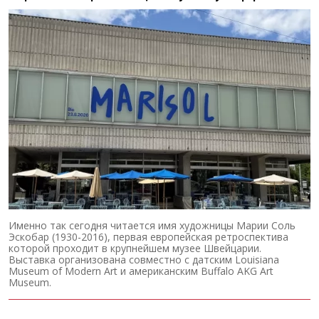
Именно так сегодня читается имя художницы Марии Соль
Эскобар (1930-2016), первая европейская ретроспектива
которой проходит в крупнейшем музее Швейцарии.
Выставка организована совместно с датским Louisiana
Museum of Modern Art и американским Buffalo AKG Art
Museum.