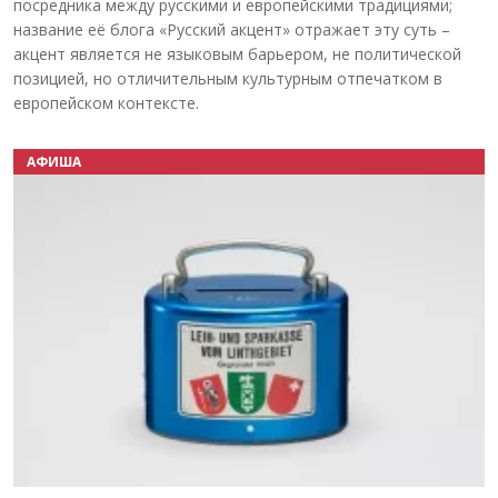
посредника между русскими и европейскими традициями;
название её блога «Русский акцент» отражает эту суть –
акцент является не языковым барьером, не политической
позицией, но отличительным культурным отпечатком в
европейском контексте.
АФИША
Назад
Вперёд