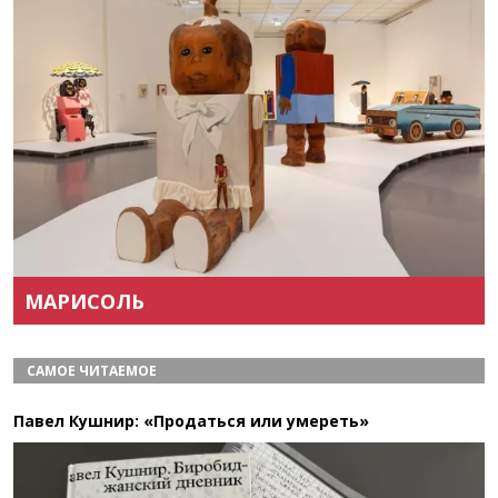
Назад
Вперёд
МАРИСОЛЬ
САМОЕ ЧИТАЕМОЕ
Павел Кушнир: «Продаться или умереть»