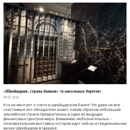
«Швейцария, страна банков» (и кисельных берегов)
08.07.2026
Кто не мечтает о счете в швейцарском банке? Но даже не все
счастливые его обладатели знают, каким образом небольшая
альпийская страна превратилась в один из ведущих
финансовых центров мира. Вниманию любознательных –
познавательная выставка, которая идет сейчас в Национальном
музее Швейцарии в Цюрихе.