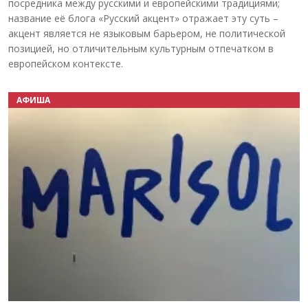
посредника между русскими и европейскими традициями;
название её блога «Русский акцент» отражает эту суть –
акцент является не языковым барьером, не политической
позицией, но отличительным культурным отпечатком в
европейском контексте.
АФИША
Назад
Вперёд