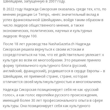
Швейцарии, запущенную в 2007 году.
В 2022 году Надежда Сикорская оказалась среди тех, кто, по
мнению редакции Le Temps, «внёс значительный вклад в
успех франкоязычной Швейцарии», войдя таким образом в
число лидеров общественного мнения, а также
экономических, политических, научных и культурных
лидеров: Форум 100.
После 18 лет руководства NashaGazeta.ch Надежда
Сикорская решила вернуться к своим истокам и
сосредоточиться на том, что её действительно увлекает: к
культуре во всём её многообразии. Это решение приняло
форму трёхязычного культурного блога (русский,
английский, французский), родившегося в сердце Европы – в
Швейцарии, её приёмной стране, стране, которая
отличается своей мультикультурностью и многоязычием.
Надежда Сикорская позиционирует себя не как «русский
голос», а как голос европейки русского происхождения,
имеющей более 30 лет профессионального опыта в сфере
культуры. Она позиционирует себя как культурного