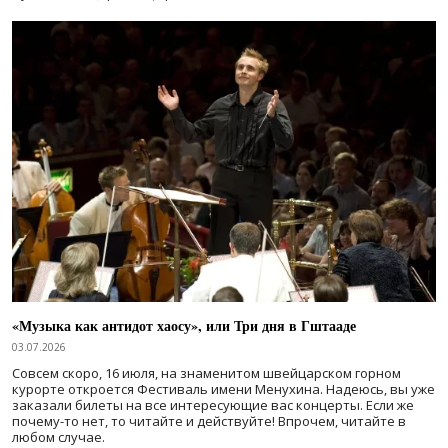
«Музыка как антидот хаосу», или Три дня в Гштааде
03.07.2026
Совсем скоро, 16 июля, на знаменитом швейцарском горном
курорте откроется Фестиваль имени Менухина. Надеюсь, вы уже
заказали билеты на все интересующие вас концерты. Если же
почему-то нет, то читайте и действуйте! Впрочем, читайте в
любом случае.