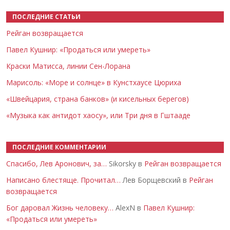
ПОСЛЕДНИЕ СТАТЬИ
Рейган возвращается
Павел Кушнир: «Продаться или умереть»
Краски Матисса, линии Сен-Лорана
Марисоль: «Море и солнце» в Кунстхаусе Цюриха
«Швейцария, страна банков» (и кисельных берегов)
«Музыка как антидот хаосу», или Три дня в Гштааде
ПОСЛЕДНИЕ КОММЕНТАРИИ
Спасибо, Лев Аронович, за…
Sikorsky в
Рейган возвращается
Написано блестяще. Прочитал…
Лев Борщевский в
Рейган
возвращается
Бог даровал Жизнь человеку…
AlexN в
Павел Кушнир:
«Продаться или умереть»