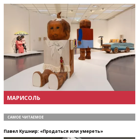
Назад
Вперёд
МАРИСОЛЬ
САМОЕ ЧИТАЕМОЕ
Павел Кушнир: «Продаться или умереть»