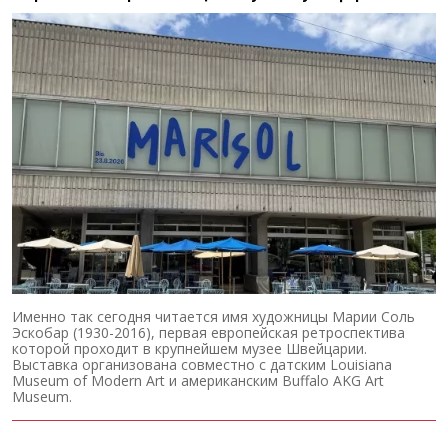
Именно так сегодня читается имя художницы Марии Соль
Эскобар (1930-2016), первая европейская ретроспектива
которой проходит в крупнейшем музее Швейцарии.
Выставка организована совместно с датским Louisiana
Museum of Modern Art и американским Buffalo AKG Art
Museum.