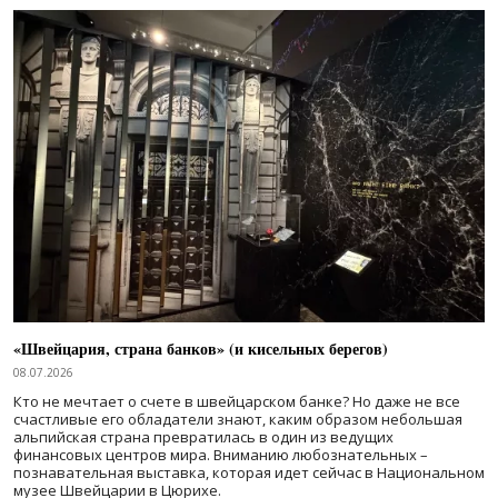
«Швейцария, страна банков» (и кисельных берегов)
08.07.2026
Кто не мечтает о счете в швейцарском банке? Но даже не все
счастливые его обладатели знают, каким образом небольшая
альпийская страна превратилась в один из ведущих
финансовых центров мира. Вниманию любознательных –
познавательная выставка, которая идет сейчас в Национальном
музее Швейцарии в Цюрихе.