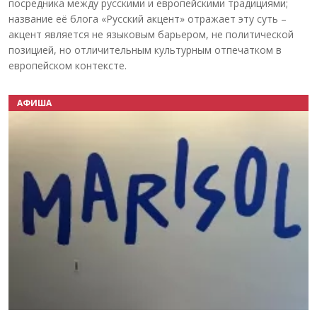
посредника между русскими и европейскими традициями;
название её блога «Русский акцент» отражает эту суть –
акцент является не языковым барьером, не политической
позицией, но отличительным культурным отпечатком в
европейском контексте.
АФИША
Назад
Вперёд