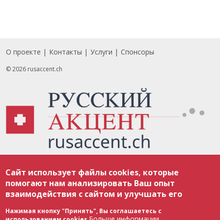
О проекте
Контакты
Услуги
Спонсоры
Footer
© 2026 rusaccent.ch
Все материалы, размещенные на веб-сайте rusaccent.ch, охраняются в
Сайт использует файлы cookies, которые
соответствии с законодательством Швейцарии об авторском праве и
международными соглашениями. Полное или частичное использование
помогают нам анализировать Ваш опыт
материалов возможно только с разрешения редакции. В случае полного
взаимодействия с сайтом и улучшать его
или частичного воспроизведения материалов сайта rusaccent.ch,
ОБЯЗАТЕЛЬНА АКТИВНАЯ ГИПЕРССЫЛКА на конкретный заимствованный
текст. Фотоизображения, размещенные редакцией rusaccent.ch, являются
Нажимая кнопку "Принять", Вы соглашаетесь с
ее исключительной собственностью. Полное или частичное
Больше информации
использованием cookies