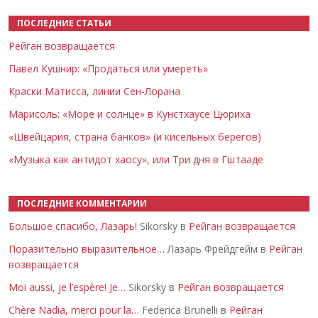
ПОСЛЕДНИЕ СТАТЬИ
Рейган возвращается
Павел Кушнир: «Продаться или умереть»
Краски Матисса, линии Сен-Лорана
Марисоль: «Море и солнце» в Кунстхаусе Цюриха
«Швейцария, страна банков» (и кисельных берегов)
«Музыка как антидот хаосу», или Три дня в Гштааде
ПОСЛЕДНИЕ КОММЕНТАРИИ
Большое спасибо, Лазарь!
Sikorsky в
Рейган возвращается
Поразительно выразительное…
Лазарь Фрейдгейм в
Рейган
возвращается
Moi aussi, je l’espère! Je…
Sikorsky в
Рейган возвращается
Chère Nadia, merci pour la…
Federica Brunelli в
Рейган