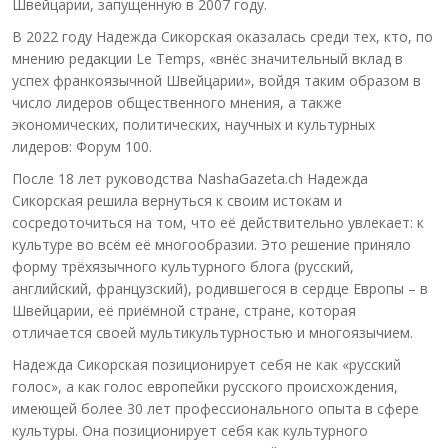
Швейцарии, запущенную в 2007 году.
В 2022 году Надежда Сикорская оказалась среди тех, кто, по
мнению редакции Le Temps, «внёс значительный вклад в
успех франкоязычной Швейцарии», войдя таким образом в
число лидеров общественного мнения, а также
экономических, политических, научных и культурных
лидеров: Форум 100.
После 18 лет руководства NashaGazeta.ch Надежда
Сикорская решила вернуться к своим истокам и
сосредоточиться на том, что её действительно увлекает: к
культуре во всём её многообразии. Это решение приняло
форму трёхязычного культурного блога (русский,
английский, французский), родившегося в сердце Европы – в
Швейцарии, её приёмной стране, стране, которая
отличается своей мультикультурностью и многоязычием.
Надежда Сикорская позиционирует себя не как «русский
голос», а как голос европейки русского происхождения,
имеющей более 30 лет профессионального опыта в сфере
культуры. Она позиционирует себя как культурного