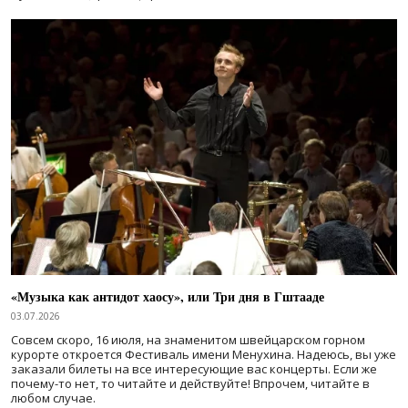
«Музыка как антидот хаосу», или Три дня в Гштааде
03.07.2026
Совсем скоро, 16 июля, на знаменитом швейцарском горном
курорте откроется Фестиваль имени Менухина. Надеюсь, вы уже
заказали билеты на все интересующие вас концерты. Если же
почему-то нет, то читайте и действуйте! Впрочем, читайте в
любом случае.