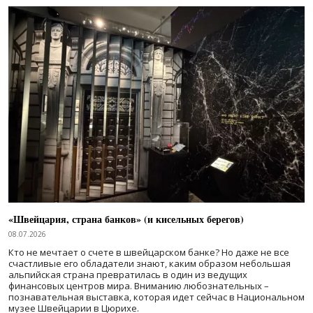
«Швейцария, страна банков» (и кисельных берегов)
08.07.2026
Кто не мечтает о счете в швейцарском банке? Но даже не все
счастливые его обладатели знают, каким образом небольшая
альпийская страна превратилась в один из ведущих
финансовых центров мира. Вниманию любознательных –
познавательная выставка, которая идет сейчас в Национальном
музее Швейцарии в Цюрихе.