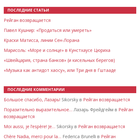
ПОСЛЕДНИЕ СТАТЬИ
Рейган возвращается
Павел Кушнир: «Продаться или умереть»
Краски Матисса, линии Сен-Лорана
Марисоль: «Море и солнце» в Кунстхаусе Цюриха
«Швейцария, страна банков» (и кисельных берегов)
«Музыка как антидот хаосу», или Три дня в Гштааде
ПОСЛЕДНИЕ КОММЕНТАРИИ
Большое спасибо, Лазарь!
Sikorsky в
Рейган возвращается
Поразительно выразительное…
Лазарь Фрейдгейм в
Рейган
возвращается
Moi aussi, je l’espère! Je…
Sikorsky в
Рейган возвращается
Chère Nadia, merci pour la…
Federica Brunelli в
Рейган