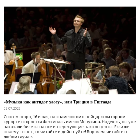
«Музыка как антидот хаосу», или Три дня в Гштааде
03.07.2026
Совсем скоро, 16 июля, на знаменитом швейцарском горном
курорте откроется Фестиваль имени Менухина. Надеюсь, вы уже
заказали билеты на все интересующие вас концерты. Если же
почему-то нет, то читайте и действуйте! Впрочем, читайте в
любом случае.