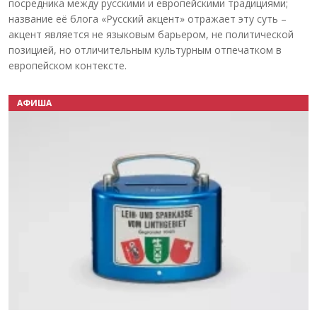
посредника между русскими и европейскими традициями;
название её блога «Русский акцент» отражает эту суть –
акцент является не языковым барьером, не политической
позицией, но отличительным культурным отпечатком в
европейском контексте.
АФИША
Назад
Вперёд