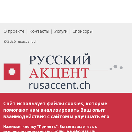
О проекте
Контакты
Услуги
Спонсоры
Footer
© 2026 rusaccent.ch
Все материалы, размещенные на веб-сайте rusaccent.ch, охраняются в
Сайт использует файлы cookies, которые
соответствии с законодательством Швейцарии об авторском праве и
международными соглашениями. Полное или частичное использование
помогают нам анализировать Ваш опыт
материалов возможно только с разрешения редакции. В случае полного
взаимодействия с сайтом и улучшать его
или частичного воспроизведения материалов сайта rusaccent.ch,
ОБЯЗАТЕЛЬНА АКТИВНАЯ ГИПЕРССЫЛКА на конкретный заимствованный
текст. Фотоизображения, размещенные редакцией rusaccent.ch, являются
Нажимая кнопку "Принять", Вы соглашаетесь с
ее исключительной собственностью. Полное или частичное
Больше информации
использованием cookies