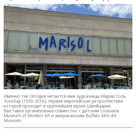
Именно так сегодня читается имя художницы Марии Соль
Эскобар (1930-2016), первая европейская ретроспектива
которой проходит в крупнейшем музее Швейцарии.
Выставка организована совместно с датским Louisiana
Museum of Modern Art и американским Buffalo AKG Art
Museum.