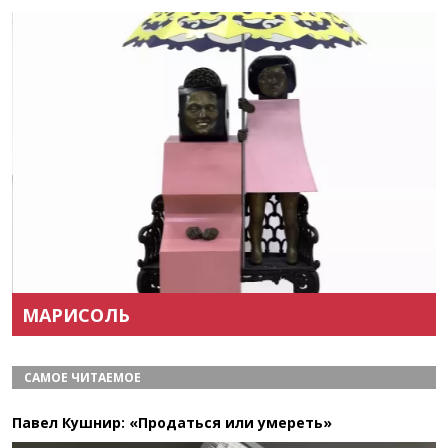
Назад
Вперёд
МАРИСОЛЬ
САМОЕ ЧИТАЕМОЕ
Павел Кушнир: «Продаться или умереть»