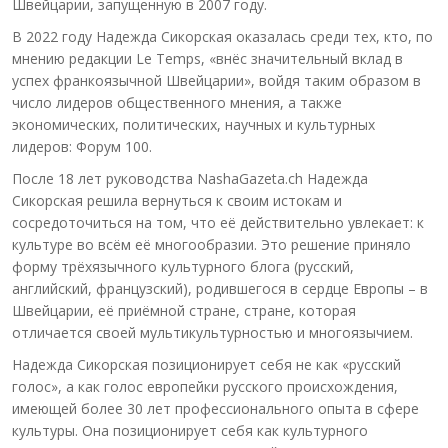
Швейцарии, запущенную в 2007 году.
В 2022 году Надежда Сикорская оказалась среди тех, кто, по
мнению редакции Le Temps, «внёс значительный вклад в
успех франкоязычной Швейцарии», войдя таким образом в
число лидеров общественного мнения, а также
экономических, политических, научных и культурных
лидеров: Форум 100.
После 18 лет руководства NashaGazeta.ch Надежда
Сикорская решила вернуться к своим истокам и
сосредоточиться на том, что её действительно увлекает: к
культуре во всём её многообразии. Это решение приняло
форму трёхязычного культурного блога (русский,
английский, французский), родившегося в сердце Европы – в
Швейцарии, её приёмной стране, стране, которая
отличается своей мультикультурностью и многоязычием.
Надежда Сикорская позиционирует себя не как «русский
голос», а как голос европейки русского происхождения,
имеющей более 30 лет профессионального опыта в сфере
культуры. Она позиционирует себя как культурного