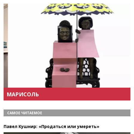
Назад
Вперёд
МАРИСОЛЬ
САМОЕ ЧИТАЕМОЕ
Павел Кушнир: «Продаться или умереть»