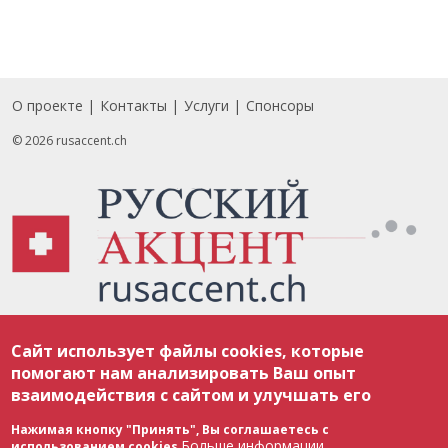
О проекте
Контакты
Услуги
Спонсоры
Footer
© 2026 rusaccent.ch
Все материалы, размещенные на веб-сайте rusaccent.ch, охраняются в
Сайт использует файлы cookies, которые
соответствии с законодательством Швейцарии об авторском праве и
международными соглашениями. Полное или частичное использование
помогают нам анализировать Ваш опыт
материалов возможно только с разрешения редакции. В случае полного
взаимодействия с сайтом и улучшать его
или частичного воспроизведения материалов сайта rusaccent.ch,
ОБЯЗАТЕЛЬНА АКТИВНАЯ ГИПЕРССЫЛКА на конкретный заимствованный
текст. Фотоизображения, размещенные редакцией rusaccent.ch, являются
Нажимая кнопку "Принять", Вы соглашаетесь с
ее исключительной собственностью. Полное или частичное
Больше информации
использованием cookies