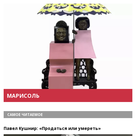
Назад
Вперёд
МАРИСОЛЬ
САМОЕ ЧИТАЕМОЕ
Павел Кушнир: «Продаться или умереть»