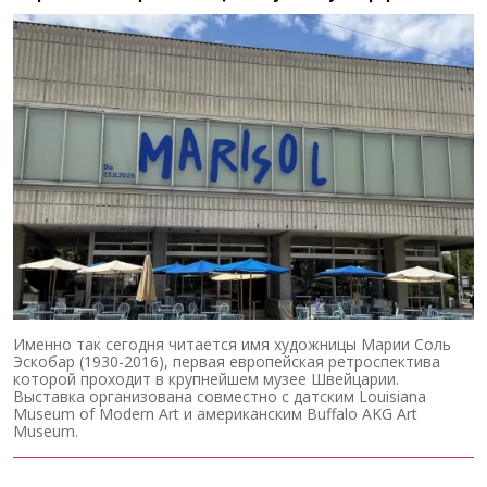
Именно так сегодня читается имя художницы Марии Соль
Эскобар (1930-2016), первая европейская ретроспектива
которой проходит в крупнейшем музее Швейцарии.
Выставка организована совместно с датским Louisiana
Museum of Modern Art и американским Buffalo AKG Art
Museum.