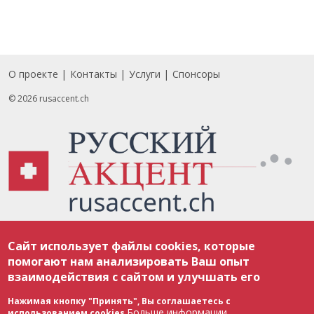
О проекте
Контакты
Услуги
Спонсоры
Footer
© 2026 rusaccent.ch
Все материалы, размещенные на веб-сайте rusaccent.ch, охраняются в
Сайт использует файлы cookies, которые
соответствии с законодательством Швейцарии об авторском праве и
международными соглашениями. Полное или частичное использование
помогают нам анализировать Ваш опыт
материалов возможно только с разрешения редакции. В случае полного
взаимодействия с сайтом и улучшать его
или частичного воспроизведения материалов сайта rusaccent.ch,
ОБЯЗАТЕЛЬНА АКТИВНАЯ ГИПЕРССЫЛКА на конкретный заимствованный
текст. Фотоизображения, размещенные редакцией rusaccent.ch, являются
Нажимая кнопку "Принять", Вы соглашаетесь с
ее исключительной собственностью. Полное или частичное
Больше информации
использованием cookies