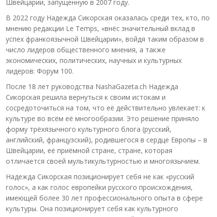
Швейцарии, запущенную в 2007 году.
В 2022 году Надежда Сикорская оказалась среди тех, кто, по
мнению редакции Le Temps, «внёс значительный вклад в
успех франкоязычной Швейцарии», войдя таким образом в
число лидеров общественного мнения, а также
экономических, политических, научных и культурных
лидеров: Форум 100.
После 18 лет руководства NashaGazeta.ch Надежда
Сикорская решила вернуться к своим истокам и
сосредоточиться на том, что её действительно увлекает: к
культуре во всём её многообразии. Это решение приняло
форму трёхязычного культурного блога (русский,
английский, французский), родившегося в сердце Европы – в
Швейцарии, её приёмной стране, стране, которая
отличается своей мультикультурностью и многоязычием.
Надежда Сикорская позиционирует себя не как «русский
голос», а как голос европейки русского происхождения,
имеющей более 30 лет профессионального опыта в сфере
культуры. Она позиционирует себя как культурного