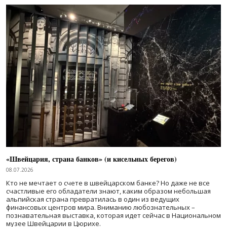
«Швейцария, страна банков» (и кисельных берегов)
08.07.2026
Кто не мечтает о счете в швейцарском банке? Но даже не все
счастливые его обладатели знают, каким образом небольшая
альпийская страна превратилась в один из ведущих
финансовых центров мира. Вниманию любознательных –
познавательная выставка, которая идет сейчас в Национальном
музее Швейцарии в Цюрихе.