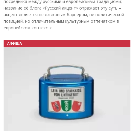
посредника между русскими и европейскими традициями;
название её блога «Русский акцент» отражает эту суть –
акцент является не языковым барьером, не политической
позицией, но отличительным культурным отпечатком в
европейском контексте.
АФИША
Назад
Вперёд