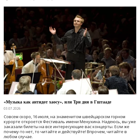
«Музыка как антидот хаосу», или Три дня в Гштааде
03.07.2026
Совсем скоро, 16 июля, на знаменитом швейцарском горном
курорте откроется Фестиваль имени Менухина. Надеюсь, вы уже
заказали билеты на все интересующие вас концерты. Если же
почему-то нет, то читайте и действуйте! Впрочем, читайте в
любом случае.