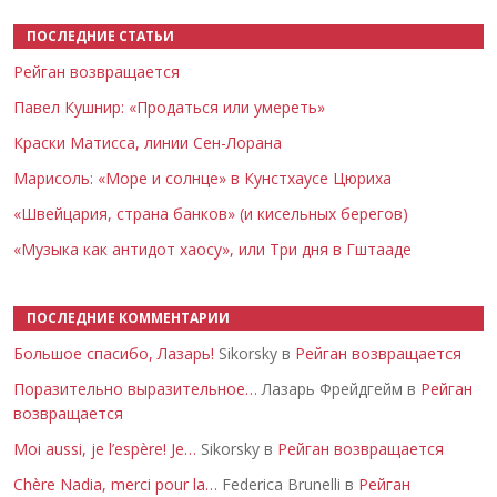
ПОСЛЕДНИЕ СТАТЬИ
Рейган возвращается
Павел Кушнир: «Продаться или умереть»
Краски Матисса, линии Сен-Лорана
Марисоль: «Море и солнце» в Кунстхаусе Цюриха
«Швейцария, страна банков» (и кисельных берегов)
«Музыка как антидот хаосу», или Три дня в Гштааде
ПОСЛЕДНИЕ КОММЕНТАРИИ
Большое спасибо, Лазарь!
Sikorsky в
Рейган возвращается
Поразительно выразительное…
Лазарь Фрейдгейм в
Рейган
возвращается
Moi aussi, je l’espère! Je…
Sikorsky в
Рейган возвращается
Chère Nadia, merci pour la…
Federica Brunelli в
Рейган