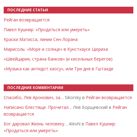
ПОСЛЕДНИЕ СТАТЬИ
Рейган возвращается
Павел Кушнир: «Продаться или умереть»
Краски Матисса, линии Сен-Лорана
Марисоль: «Море и солнце» в Кунстхаусе Цюриха
«Швейцария, страна банков» (и кисельных берегов)
«Музыка как антидот хаосу», или Три дня в Гштааде
ПОСЛЕДНИЕ КОММЕНТАРИИ
Спасибо, Лев Аронович, за…
Sikorsky в
Рейган возвращается
Написано блестяще. Прочитал…
Лев Борщевский в
Рейган
возвращается
Бог даровал Жизнь человеку…
AlexN в
Павел Кушнир:
«Продаться или умереть»