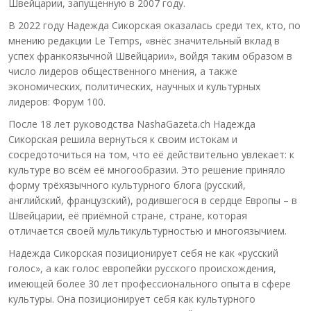
Швейцарии, запущенную в 2007 году.
В 2022 году Надежда Сикорская оказалась среди тех, кто, по
мнению редакции Le Temps, «внёс значительный вклад в
успех франкоязычной Швейцарии», войдя таким образом в
число лидеров общественного мнения, а также
экономических, политических, научных и культурных
лидеров: Форум 100.
После 18 лет руководства NashaGazeta.ch Надежда
Сикорская решила вернуться к своим истокам и
сосредоточиться на том, что её действительно увлекает: к
культуре во всём её многообразии. Это решение приняло
форму трёхязычного культурного блога (русский,
английский, французский), родившегося в сердце Европы – в
Швейцарии, её приёмной стране, стране, которая
отличается своей мультикультурностью и многоязычием.
Надежда Сикорская позиционирует себя не как «русский
голос», а как голос европейки русского происхождения,
имеющей более 30 лет профессионального опыта в сфере
культуры. Она позиционирует себя как культурного