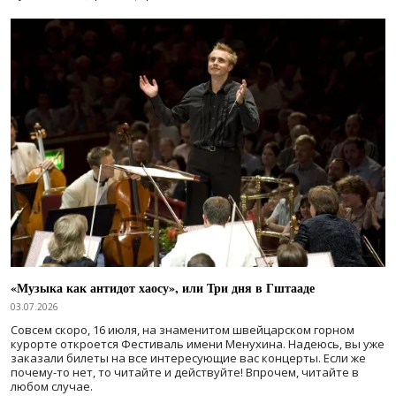
«Музыка как антидот хаосу», или Три дня в Гштааде
03.07.2026
Совсем скоро, 16 июля, на знаменитом швейцарском горном
курорте откроется Фестиваль имени Менухина. Надеюсь, вы уже
заказали билеты на все интересующие вас концерты. Если же
почему-то нет, то читайте и действуйте! Впрочем, читайте в
любом случае.