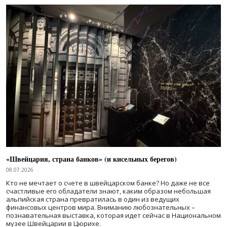
«Швейцария, страна банков» (и кисельных берегов)
08.07.2026
Кто не мечтает о счете в швейцарском банке? Но даже не все
счастливые его обладатели знают, каким образом небольшая
альпийская страна превратилась в один из ведущих
финансовых центров мира. Вниманию любознательных –
познавательная выставка, которая идет сейчас в Национальном
музее Швейцарии в Цюрихе.