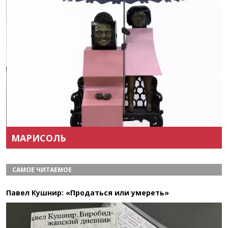
Назад
Вперёд
МАРИСОЛЬ
САМОЕ ЧИТАЕМОЕ
Павел Кушнир: «Продаться или умереть»