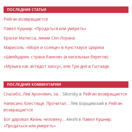
ПОСЛЕДНИЕ СТАТЬИ
Рейган возвращается
Павел Кушнир: «Продаться или умереть»
Краски Матисса, линии Сен-Лорана
Марисоль: «Море и солнце» в Кунстхаусе Цюриха
«Швейцария, страна банков» (и кисельных берегов)
«Музыка как антидот хаосу», или Три дня в Гштааде
ПОСЛЕДНИЕ КОММЕНТАРИИ
Спасибо, Лев Аронович, за…
Sikorsky в
Рейган возвращается
Написано блестяще. Прочитал…
Лев Борщевский в
Рейган
возвращается
Бог даровал Жизнь человеку…
AlexN в
Павел Кушнир:
«Продаться или умереть»