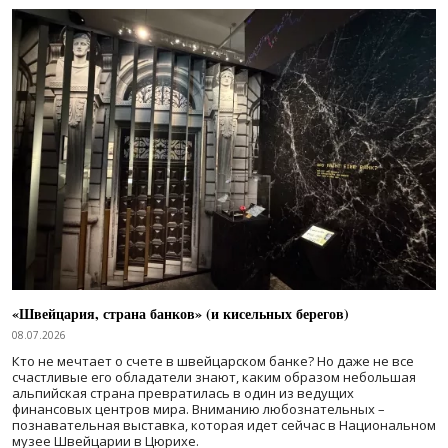
«Швейцария, страна банков» (и кисельных берегов)
08.07.2026
Кто не мечтает о счете в швейцарском банке? Но даже не все
счастливые его обладатели знают, каким образом небольшая
альпийская страна превратилась в один из ведущих
финансовых центров мира. Вниманию любознательных –
познавательная выставка, которая идет сейчас в Национальном
музее Швейцарии в Цюрихе.