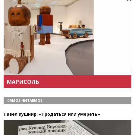
Назад
Вперёд
МАРИСОЛЬ
САМОЕ ЧИТАЕМОЕ
Павел Кушнир: «Продаться или умереть»