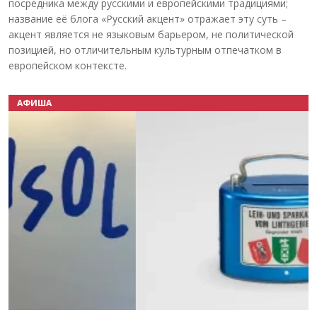
посредника между русскими и европейскими традициями;
название её блога «Русский акцент» отражает эту суть –
акцент является не языковым барьером, не политической
позицией, но отличительным культурным отпечатком в
европейском контексте.
АФИША
Назад
Вперёд