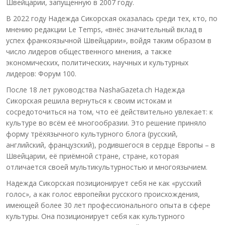
Швейцарии, запущенную в 2007 году.
В 2022 году Надежда Сикорская оказалась среди тех, кто, по
мнению редакции Le Temps, «внёс значительный вклад в
успех франкоязычной Швейцарии», войдя таким образом в
число лидеров общественного мнения, а также
экономических, политических, научных и культурных
лидеров: Форум 100.
После 18 лет руководства NashaGazeta.ch Надежда
Сикорская решила вернуться к своим истокам и
сосредоточиться на том, что её действительно увлекает: к
культуре во всём её многообразии. Это решение приняло
форму трёхязычного культурного блога (русский,
английский, французский), родившегося в сердце Европы – в
Швейцарии, её приёмной стране, стране, которая
отличается своей мультикультурностью и многоязычием.
Надежда Сикорская позиционирует себя не как «русский
голос», а как голос европейки русского происхождения,
имеющей более 30 лет профессионального опыта в сфере
культуры. Она позиционирует себя как культурного