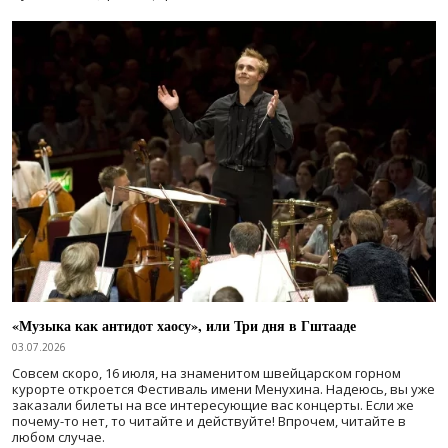
«Музыка как антидот хаосу», или Три дня в Гштааде
03.07.2026
Совсем скоро, 16 июля, на знаменитом швейцарском горном
курорте откроется Фестиваль имени Менухина. Надеюсь, вы уже
заказали билеты на все интересующие вас концерты. Если же
почему-то нет, то читайте и действуйте! Впрочем, читайте в
любом случае.