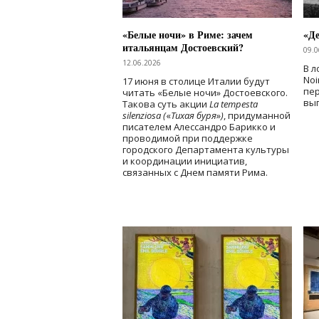
«Белые ночи» в Риме: зачем
«Д
итальянцам Достоевский?
09.0
12.06.2026
В л
Noi
17 июня в столице Италии будут
пе
читать «Белые ночи» Достоевского.
вы
Такова суть акции
La tempesta
silenziosa (
«
Тихая буря
»
)
, придуманной
писателем Алессандро Барикко и
проводимой при поддержке
городского Департамента культуры
и координации инициатив,
связанных с Днем памяти Рима.