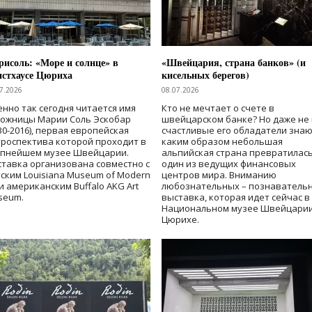
исоль: «Море и солнце» в
«Швейцария, страна банков» (и
нстхаусе Цюриха
кисельных берегов)
7.2026
08.07.2026
нно так сегодня читается имя
Кто не мечтает о счете в
дожницы Марии Соль Эскобар
швейцарском банке? Но даже не 
30-2016), первая европейская
счастливые его обладатели знаю
роспектива которой проходит в
каким образом небольшая
упнейшем музее Швейцарии.
альпийская страна превратилась
тавка организована совместно с
один из ведущих финансовых
ским Louisiana Museum of Modern
центров мира. Вниманию
 и американским Buffalo AKG Art
любознательных – познаватель
seum.
выставка, которая идет сейчас в
Национальном музее Швейцарии
Цюрихе.