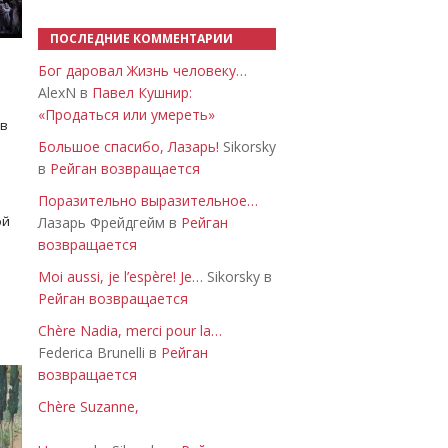
ПОСЛЕДНИЕ КОММЕНТАРИИ
Бог даровал Жизнь человеку…
AlexN в
Павел Кушнир:
«Продаться или умереть»
 в
Большое спасибо, Лазарь!
Sikorsky
в
Рейган возвращается
Поразительно выразительное…
ой
Лазарь Фрейдгейм в
Рейган
возвращается
Moi aussi, je l’espère! Je…
Sikorsky в
Рейган возвращается
Chère Nadia, merci pour la…
Federica Brunelli в
Рейган
возвращается
Chère Suzanne,