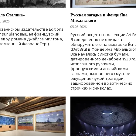
ело Сталина»
Русская загадка в Фонде Яна
Михальского
6.2026
05.06.2026
озаннском издательстве Éditions
r sur Blanc вышел французский
Русский акцент в коллекции Art Br
ревод романа Джайлса Милтона,
Я совершенно не ожидала
полненный Флоранс Герц.
обнаружить его на выставке Écrit
d’Art Brut в Фонде Яна Михальског
Все началось с листка бумаги,
датированного декабрем 1938 го
исписанного русскими,
французскими и английскими
словами, вызвавшего смутное
ощущение чужой трагедии,
зашифрованной в хаотических
строчках и символах.