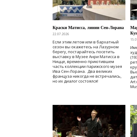
Краски Матисса, линии Сен-Лорана
Мар
Ку
22.07.2026
15.0
Если этим летом или в бархатный
сезон вы окажетесь на Лазурном
Име
берегу, постарайтесь посетить
ху
выставку в Музее Анри Матисса в
(19
Ницце, временно приютившем
рет
часть коллекции парижского музея
кр
Ива Сен-Лорана. Два великих
Выс
француза никогда не встречались,
дат
но их диалог состоялся!
Art
Mu