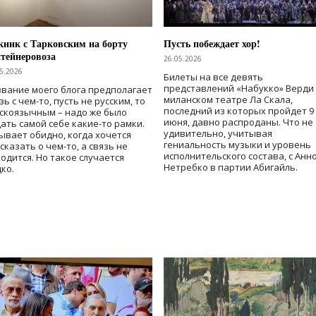
ник с Тарковским на борту
Пусть побеждает хор!
тейнеровоза
26.05.2026
5.2026
Билеты на все девять
представлений «Набукко» Верди
вание моего блога предполагает
миланском театре Ла Скала,
зь с чем-то, пусть не русским, то
последний из которых пройдет 9
скоязычным – надо же было
июня, давно распроданы. Что не
ать самой себе какие-то рамки.
удивительно, учитывая
ывает обидно, когда хочется
гениальность музыки и уровень
сказать о чем-то, а связь не
исполнительского состава, с Анн
одится. Но такое случается
Нетребко в партии Абигайль.
ко.