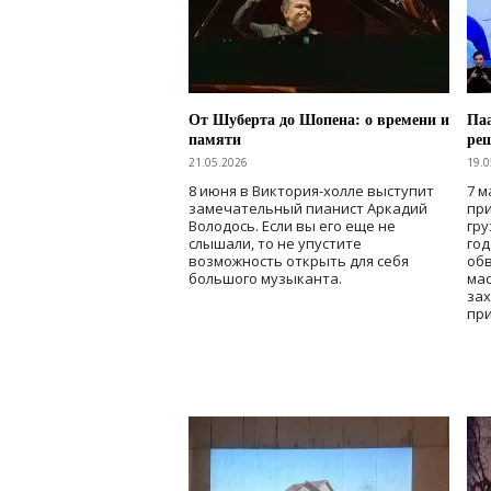
От Шуберта до Шопена: о времени и
Паа
памяти
ре
21.05.2026
19.0
8 июня в Виктория-холле выступит
7 м
замечательный пианист Аркадий
при
Володось. Если вы его еще не
гру
слышали, то не упустите
го
возможность открыть для себя
об
большого музыканта.
мас
зах
при