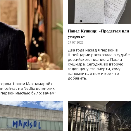
Павел Кушнир: «Продаться или
умереть»
27.07.2026
Два года назад я первой в
Швейцарии рассказала о судьбе
российского пианиста Павла
Кушнира. Сегодня, во вторую
годовщину его смерти, хочу
напомнить о нем и кое-что
добавить.
сером Шоном Макнамарой с
 сейчас на Netflix во многих
й первой мыслью было: зачем?