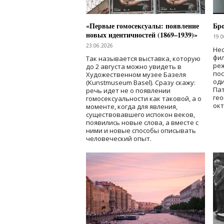
«Первые гомосексуалы: появление
Бр
новых идентичностей (1869–1939)»
19.0
23.06.2026
Нес
фи
Так называется выставка, которую
реж
до 2 августа можно увидеть в
по
Художественном музее Базеля
од
(Kunstmuseum Basel). Сразу скажу:
Пат
речь идет не о появлении
гео
гомосексуальности как таковой, а о
окт
моменте, когда для явления,
существовавшего испокон веков,
появились новые слова, а вместе с
ними и новые способы описывать
человеческий опыт.