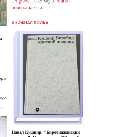
Un grand…
Sikorsky в
Рейган
возвращается
КНИЖНАЯ ПОЛКА
м
ера
ную
ля.
Павел Кушнир: "Биробиджанский