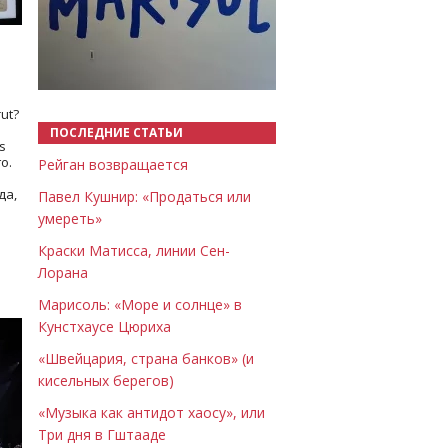
Назад
Вперёд
ut?
ПОСЛЕДНИЕ СТАТЬИ
s
о.
Рейган возвращается
да,
Павел Кушнир: «Продаться или
умереть»
Краски Матисса, линии Сен-
Лорана
Марисоль: «Море и солнце» в
Кунстхаусе Цюриха
«Швейцария, страна банков» (и
кисельных берегов)
«Музыка как антидот хаосу», или
Три дня в Гштааде