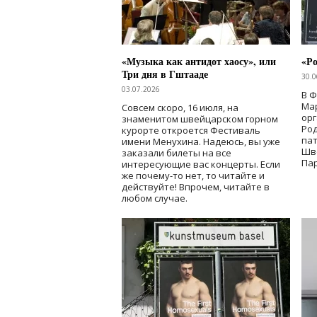
«Музыка как антидот хаосу», или
«Ро
Три дня в Гштааде
30.0
03.07.2026
В 
Мар
Совсем скоро, 16 июля, на
ор
знаменитом швейцарском горном
Ро
курорте откроется Фестиваль
па
имени Менухина. Надеюсь, вы уже
Шв
заказали билеты на все
Пар
интересующие вас концерты. Если
же почему-то нет, то читайте и
действуйте! Впрочем, читайте в
любом случае.