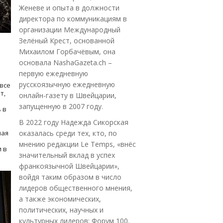
Женеве и опыта в должности
директора по коммуникациям в
организации Международный
Зелёный Крест, основанной
Михаилом Горбачёвым, она
основала NashaGazeta.ch –
первую ежедневную
русскоязычную ежедневную
все
т,
онлайн-газету в Швейцарии,
запущенную в 2007 году.
 в
В 2022 году Надежда Сикорская
ная
оказалась среди тех, кто, по
мнению редакции Le Temps, «внёс
 в
значительный вклад в успех
франкоязычной Швейцарии»,
войдя таким образом в число
лидеров общественного мнения,
а также экономических,
политических, научных и
культурных лидеров: Форум 100.