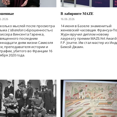
ошенные
В лабиринте MAZE
6.2026
16.06.2026
колько мыслей после просмотра
14 июня в Базеле знаменитый
льма
L'abandon
(«Брошенность»)
женевский часовщик Франсуа-П
иссера Винсента Гаренка,
Журн вручил диплом новому
священного последним
лауреату премии MAZE/Art Award
иннадцати дням жизни Самюэля
F.P. Journe. Им стал мастер из Ин
и, преподавателя истории и
Бижой Джаин.
графии, убитого во Франции 16
ября 2020 года.