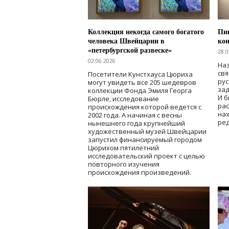
Коллекция некогда самого богатого
Пик
человека Швейцарии в
кон
«петербургской развеске»
28.0
02.06.2026
Наз
свя
Посетители Кунстхауса Цюриха
рус
могут увидеть все 205 шедевров
зад
коллекции Фонда Эмиля Георга
И б
Бюрле, исследование
рас
происхождения которой ведется с
нах
2002 года. А начиная с весны
ред
нынешнего года крупнейший
художественный музей Швейцарии
запустил финансируемый городом
Цюрихом пятилетний
исследовательский проект с целью
повторного изучения
происхождения произведений.