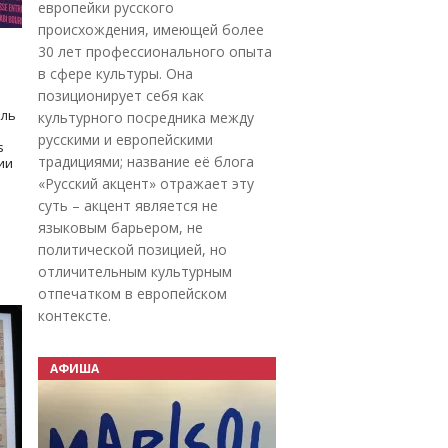
европейки русского
происхождения, имеющей более
30 лет профессионального опыта
в сфере культуры. Она
позиционирует себя как
оль
культурного посредника между
русскими и европейскими
s
традициями; название её блога
дии
«Русский акцент» отражает эту
суть – акцент является не
языковым барьером, не
политической позицией, но
отличительным культурным
отпечатком в европейском
контексте.
АФИША