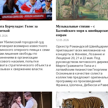
та Бурчуладзе: Голос за
Музыкальные стихии – с
шеткой
Балтийского моря к швейцарски
озерам
5.2026
12.05.2026
ая Тбилисский городской суд
говорил всемирно известного
Оркестр Романдской Швейцарии
зинского оперного певца к семи
приглашает всех меломанов на
дам лишения свободы
по
концерты в Женеве, Лозанне и
винениям в организации
Люцерне 20, 21 и 22 мая. Под
сового насилия, попытке
руководством литовского дириж
вата стратегического объекта и
Мирги Гражините-Тила и с
зывах к свержению власти
.
латвийским пианистом Георгием
Осокиным в качестве солиста
коллектив предложит оригиналь
программу из произведений
Франка, Шопена, Дебюсси и Раве