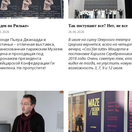
ден по Рильке»
Так поступают все? Нет, не все
6.2026
26.06.2026
Фонде Пьера Джанадда в
В июле на сцену Оперного театра
тиньи – отличная выставка,
Цюриха вернется, всего на четыре
ганизованная парижским Музеем
вечера, «Cosí fan tutte» Моцарта в
дена и проходящая под
постановке Кирилла Серебреннико
тронажем президента
2018 года. Очень советую тем, кто
ейцарской Конфедерации Ги
видел ее тогда, не упустить новую
мелена. Не пропустите!
возможность 3, 7, 9 и 12 июля.