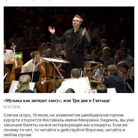
«Музыка как антидот хаосу», или Три дня в Гштааде
03.07.2026
Совсем скоро, 16 июля, на знаменитом швейцарском горном
курорте откроется Фестиваль имени Менухина. Надеюсь, вы уже
заказали билеты на все интересующие вас концерты. Если же
почему-то нет, то читайте и действуйте! Впрочем, читайте в
любом случае.