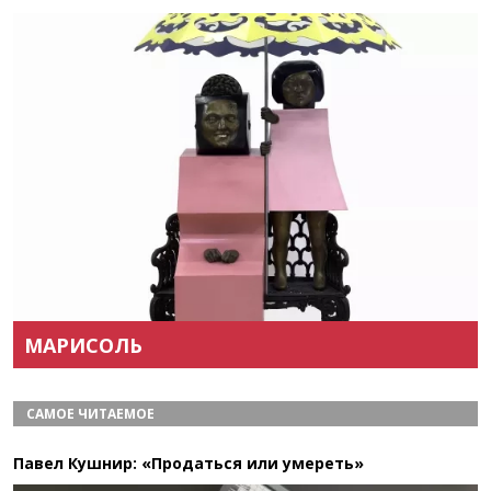
Назад
Вперёд
МАРИСОЛЬ
САМОЕ ЧИТАЕМОЕ
Павел Кушнир: «Продаться или умереть»