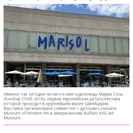
Именно так сегодня читается имя художницы Марии Соль
Эскобар (1930-2016), первая европейская ретроспектива
которой проходит в крупнейшем музее Швейцарии.
Выставка организована совместно с датским Louisiana
Museum of Modern Art и американским Buffalo AKG Art
Museum.