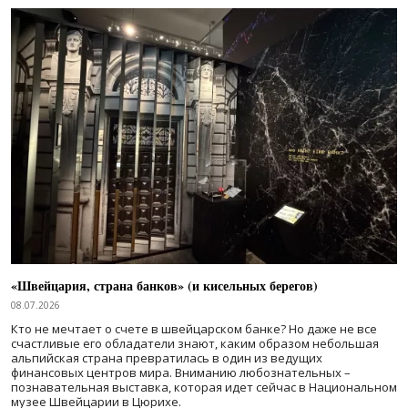
«Швейцария, страна банков» (и кисельных берегов)
08.07.2026
Кто не мечтает о счете в швейцарском банке? Но даже не все
счастливые его обладатели знают, каким образом небольшая
альпийская страна превратилась в один из ведущих
финансовых центров мира. Вниманию любознательных –
познавательная выставка, которая идет сейчас в Национальном
музее Швейцарии в Цюрихе.