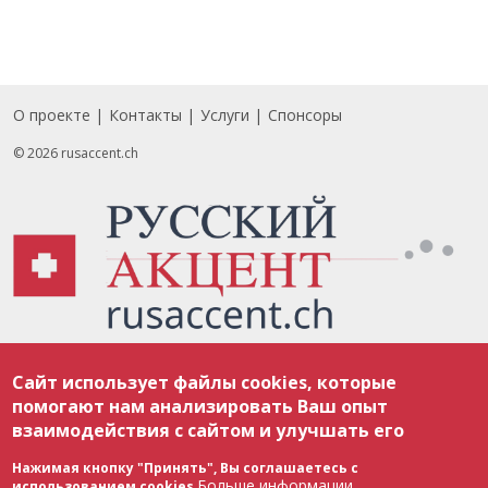
О проекте
Контакты
Услуги
Спонсоры
Footer
© 2026 rusaccent.ch
Все материалы, размещенные на веб-сайте rusaccent.ch, охраняются в
Сайт использует файлы cookies, которые
соответствии с законодательством Швейцарии об авторском праве и
международными соглашениями. Полное или частичное использование
помогают нам анализировать Ваш опыт
материалов возможно только с разрешения редакции. В случае полного
взаимодействия с сайтом и улучшать его
или частичного воспроизведения материалов сайта rusaccent.ch,
ОБЯЗАТЕЛЬНА АКТИВНАЯ ГИПЕРССЫЛКА на конкретный заимствованный
текст. Фотоизображения, размещенные редакцией rusaccent.ch, являются
Нажимая кнопку "Принять", Вы соглашаетесь с
ее исключительной собственностью. Полное или частичное
Больше информации
использованием cookies