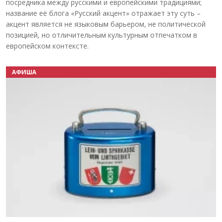
посредника между русскими и европейскими традициями;
название её блога «Русский акцент» отражает эту суть –
акцент является не языковым барьером, не политической
позицией, но отличительным культурным отпечатком в
европейском контексте.
АФИША
Назад
Вперёд