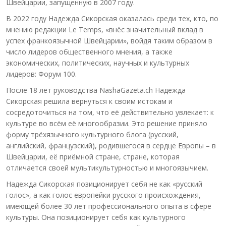
Швейцарии, запущенную в 2007 году.
В 2022 году Надежда Сикорская оказалась среди тех, кто, по
мнению редакции Le Temps, «внёс значительный вклад в
успех франкоязычной Швейцарии», войдя таким образом в
число лидеров общественного мнения, а также
экономических, политических, научных и культурных
лидеров: Форум 100.
После 18 лет руководства NashaGazeta.ch Надежда
Сикорская решила вернуться к своим истокам и
сосредоточиться на том, что её действительно увлекает: к
культуре во всём её многообразии. Это решение приняло
форму трёхязычного культурного блога (русский,
английский, французский), родившегося в сердце Европы – в
Швейцарии, её приёмной стране, стране, которая
отличается своей мультикультурностью и многоязычием.
Надежда Сикорская позиционирует себя не как «русский
голос», а как голос европейки русского происхождения,
имеющей более 30 лет профессионального опыта в сфере
культуры. Она позиционирует себя как культурного