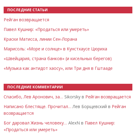
ПОСЛЕДНИЕ СТАТЬИ
Рейган возвращается
Павел Кушнир: «Продаться или умереть»
Краски Матисса, линии Сен-Лорана
Марисоль: «Море и солнце» в Кунстхаусе Цюриха
«Швейцария, страна банков» (и кисельных берегов)
«Музыка как антидот хаосу», или Три дня в Гштааде
ПОСЛЕДНИЕ КОММЕНТАРИИ
Спасибо, Лев Аронович, за…
Sikorsky в
Рейган возвращается
Написано блестяще. Прочитал…
Лев Борщевский в
Рейган
возвращается
Бог даровал Жизнь человеку…
AlexN в
Павел Кушнир:
«Продаться или умереть»