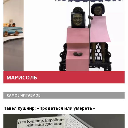
Назад
Вперёд
МАРИСОЛЬ
САМОЕ ЧИТАЕМОЕ
Павел Кушнир: «Продаться или умереть»