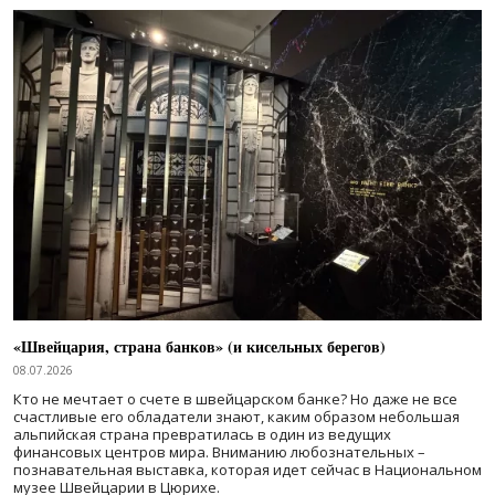
«Швейцария, страна банков» (и кисельных берегов)
08.07.2026
Кто не мечтает о счете в швейцарском банке? Но даже не все
счастливые его обладатели знают, каким образом небольшая
альпийская страна превратилась в один из ведущих
финансовых центров мира. Вниманию любознательных –
познавательная выставка, которая идет сейчас в Национальном
музее Швейцарии в Цюрихе.