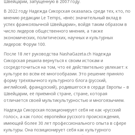
Швейцарии, запущенную в 2007 году.
В 2022 году Надежда Сикорская оказалась среди тех, кто, по
мнению редакции Le Temps, «внёс значительный вклад в
успех франкоязычной Швейцарии», войдя таким образом в
число лидеров общественного мнения, а также
экономических, политических, научных и культурных
лидеров: Форум 100.
После 18 лет руководства NashaGazeta.ch Надежда
Сикорская решила вернуться к своим истокам и
сосредоточиться на том, что её действительно увлекает: к
культуре во всём её многообразии. Это решение приняло
форму трёхязычного культурного блога (русский,
английский, французский), родившегося в сердце Европы – в
Швейцарии, её приёмной стране, стране, которая
отличается своей мультикультурностью и многоязычием.
Надежда Сикорская позиционирует себя не как «русский
голос», а как голос европейки русского происхождения,
имеющей более 30 лет профессионального опыта в сфере
культуры. Она позиционирует себя как культурного