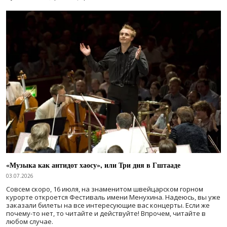
«Музыка как антидот хаосу», или Три дня в Гштааде
03.07.2026
Совсем скоро, 16 июля, на знаменитом швейцарском горном
курорте откроется Фестиваль имени Менухина. Надеюсь, вы уже
заказали билеты на все интересующие вас концерты. Если же
почему-то нет, то читайте и действуйте! Впрочем, читайте в
любом случае.