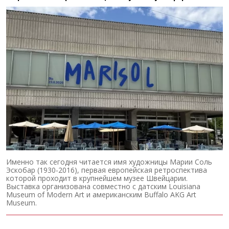
Именно так сегодня читается имя художницы Марии Соль
Эскобар (1930-2016), первая европейская ретроспектива
которой проходит в крупнейшем музее Швейцарии.
Выставка организована совместно с датским Louisiana
Museum of Modern Art и американским Buffalo AKG Art
Museum.