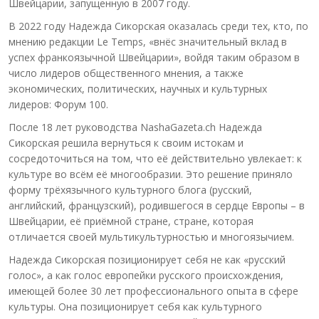
Швейцарии, запущенную в 2007 году.
В 2022 году Надежда Сикорская оказалась среди тех, кто, по
мнению редакции Le Temps, «внёс значительный вклад в
успех франкоязычной Швейцарии», войдя таким образом в
число лидеров общественного мнения, а также
экономических, политических, научных и культурных
лидеров: Форум 100.
После 18 лет руководства NashaGazeta.ch Надежда
Сикорская решила вернуться к своим истокам и
сосредоточиться на том, что её действительно увлекает: к
культуре во всём её многообразии. Это решение приняло
форму трёхязычного культурного блога (русский,
английский, французский), родившегося в сердце Европы – в
Швейцарии, её приёмной стране, стране, которая
отличается своей мультикультурностью и многоязычием.
Надежда Сикорская позиционирует себя не как «русский
голос», а как голос европейки русского происхождения,
имеющей более 30 лет профессионального опыта в сфере
культуры. Она позиционирует себя как культурного