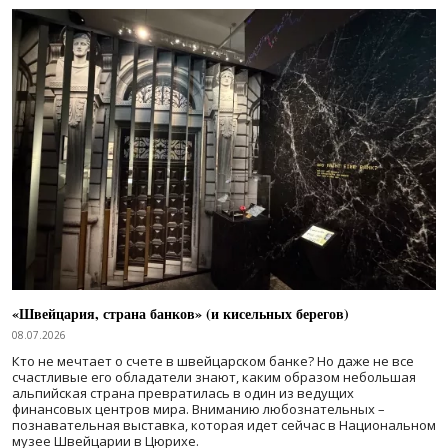
«Швейцария, страна банков» (и кисельных берегов)
08.07.2026
Кто не мечтает о счете в швейцарском банке? Но даже не все
счастливые его обладатели знают, каким образом небольшая
альпийская страна превратилась в один из ведущих
финансовых центров мира. Вниманию любознательных –
познавательная выставка, которая идет сейчас в Национальном
музее Швейцарии в Цюрихе.