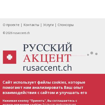
О проекте
Контакты
Услуги
Спонсоры
Footer
© 2026 rusaccent.ch
Все материалы, размещенные на веб-сайте rusaccent.ch, охраняются в
Сайт использует файлы cookies, которые
соответствии с законодательством Швейцарии об авторском праве и
международными соглашениями. Полное или частичное использование
помогают нам анализировать Ваш опыт
материалов возможно только с разрешения редакции. В случае полного
взаимодействия с сайтом и улучшать его
или частичного воспроизведения материалов сайта rusaccent.ch,
ОБЯЗАТЕЛЬНА АКТИВНАЯ ГИПЕРССЫЛКА на конкретный заимствованный
текст. Фотоизображения, размещенные редакцией rusaccent.ch, являются
Нажимая кнопку "Принять", Вы соглашаетесь с
ее исключительной собственностью. Полное или частичное
Больше информации
использованием cookies