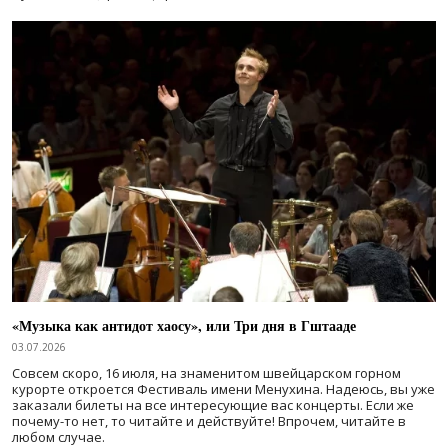
«Музыка как антидот хаосу», или Три дня в Гштааде
03.07.2026
Совсем скоро, 16 июля, на знаменитом швейцарском горном
курорте откроется Фестиваль имени Менухина. Надеюсь, вы уже
заказали билеты на все интересующие вас концерты. Если же
почему-то нет, то читайте и действуйте! Впрочем, читайте в
любом случае.