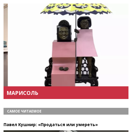
Назад
Вперёд
МАРИСОЛЬ
САМОЕ ЧИТАЕМОЕ
Павел Кушнир: «Продаться или умереть»