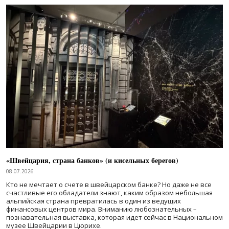
«Швейцария, страна банков» (и кисельных берегов)
08.07.2026
Кто не мечтает о счете в швейцарском банке? Но даже не все
счастливые его обладатели знают, каким образом небольшая
альпийская страна превратилась в один из ведущих
финансовых центров мира. Вниманию любознательных –
познавательная выставка, которая идет сейчас в Национальном
музее Швейцарии в Цюрихе.