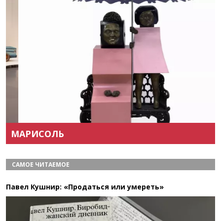
Назад
Вперёд
МАРИСОЛЬ
САМОЕ ЧИТАЕМОЕ
Павел Кушнир: «Продаться или умереть»