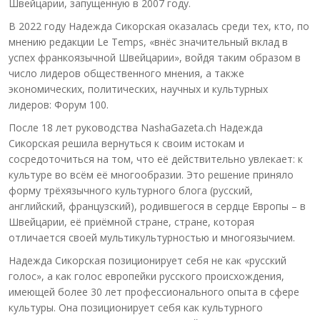
Швейцарии, запущенную в 2007 году.
В 2022 году Надежда Сикорская оказалась среди тех, кто, по
мнению редакции Le Temps, «внёс значительный вклад в
успех франкоязычной Швейцарии», войдя таким образом в
число лидеров общественного мнения, а также
экономических, политических, научных и культурных
лидеров: Форум 100.
После 18 лет руководства NashaGazeta.ch Надежда
Сикорская решила вернуться к своим истокам и
сосредоточиться на том, что её действительно увлекает: к
культуре во всём её многообразии. Это решение приняло
форму трёхязычного культурного блога (русский,
английский, французский), родившегося в сердце Европы – в
Швейцарии, её приёмной стране, стране, которая
отличается своей мультикультурностью и многоязычием.
Надежда Сикорская позиционирует себя не как «русский
голос», а как голос европейки русского происхождения,
имеющей более 30 лет профессионального опыта в сфере
культуры. Она позиционирует себя как культурного