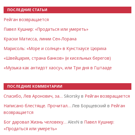
ПОСЛЕДНИЕ СТАТЬИ
Рейган возвращается
Павел Кушнир: «Продаться или умереть»
Краски Матисса, линии Сен-Лорана
Марисоль: «Море и солнце» в Кунстхаусе Цюриха
«Швейцария, страна банков» (и кисельных берегов)
«Музыка как антидот хаосу», или Три дня в Гштааде
ПОСЛЕДНИЕ КОММЕНТАРИИ
Спасибо, Лев Аронович, за…
Sikorsky в
Рейган возвращается
Написано блестяще. Прочитал…
Лев Борщевский в
Рейган
возвращается
Бог даровал Жизнь человеку…
AlexN в
Павел Кушнир:
«Продаться или умереть»