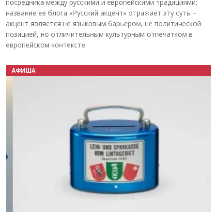
посредника между русскими и европейскими традициями;
название её блога «Русский акцент» отражает эту суть –
акцент является не языковым барьером, не политической
позицией, но отличительным культурным отпечатком в
европейском контексте.
АФИША
Назад
Вперёд