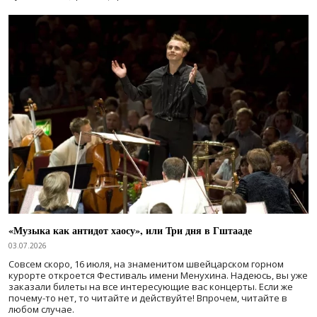
«Музыка как антидот хаосу», или Три дня в Гштааде
03.07.2026
Совсем скоро, 16 июля, на знаменитом швейцарском горном
курорте откроется Фестиваль имени Менухина. Надеюсь, вы уже
заказали билеты на все интересующие вас концерты. Если же
почему-то нет, то читайте и действуйте! Впрочем, читайте в
любом случае.