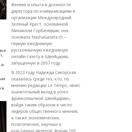
Женеве и опыта в должности
директора по коммуникациям в
организации Международный
Зелёный Крест, основанной
Михаилом Горбачёвым, она
основала NashaGazeta.ch –
первую ежедневную
русскоязычную ежедневную
все
т,
онлайн-газету в Швейцарии,
запущенную в 2007 году.
 в
В 2022 году Надежда Сикорская
ная
оказалась среди тех, кто, по
мнению редакции Le Temps, «внёс
 в
значительный вклад в успех
франкоязычной Швейцарии»,
войдя таким образом в число
лидеров общественного мнения,
а также экономических,
политических, научных и
культурных лидеров: Форум 100.