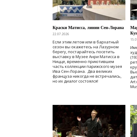
Краски Матисса, линии Сен-Лорана
Мар
Ку
22.07.2026
15.0
Если этим летом или в бархатный
сезон вы окажетесь на Лазурном
Име
берегу, постарайтесь посетить
ху
выставку в Музее Анри Матисса в
(19
Ницце, временно приютившем
рет
часть коллекции парижского музея
кр
Ива Сен-Лорана. Два великих
Выс
француза никогда не встречались,
дат
но их диалог состоялся!
Art
Mu