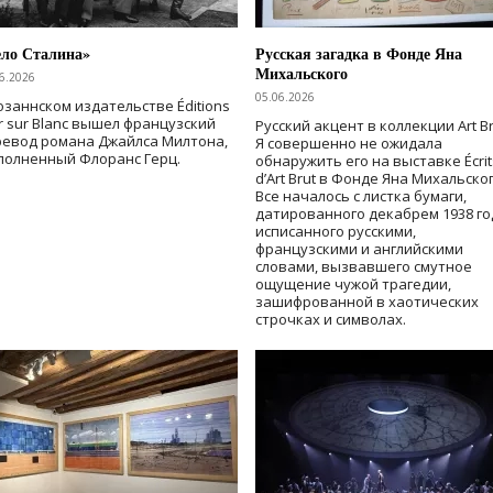
ело Сталина»
Русская загадка в Фонде Яна
Михальского
6.2026
05.06.2026
озаннском издательстве Éditions
r sur Blanc вышел французский
Русский акцент в коллекции Art Br
ревод романа Джайлса Милтона,
Я совершенно не ожидала
полненный Флоранс Герц.
обнаружить его на выставке Écrit
d’Art Brut в Фонде Яна Михальског
Все началось с листка бумаги,
датированного декабрем 1938 го
исписанного русскими,
французскими и английскими
словами, вызвавшего смутное
ощущение чужой трагедии,
зашифрованной в хаотических
строчках и символах.