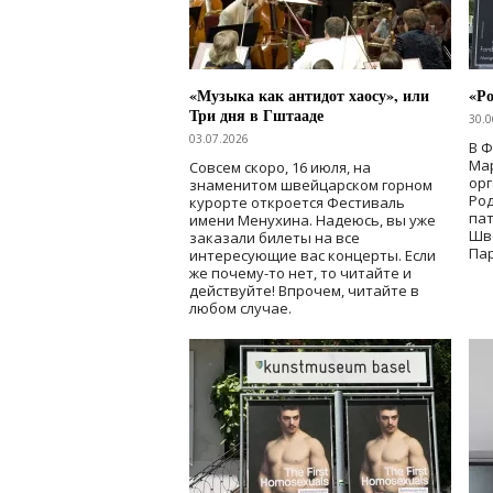
«Музыка как антидот хаосу», или
«Ро
Три дня в Гштааде
30.0
03.07.2026
В 
Мар
Совсем скоро, 16 июля, на
ор
знаменитом швейцарском горном
Ро
курорте откроется Фестиваль
па
имени Менухина. Надеюсь, вы уже
Шв
заказали билеты на все
Пар
интересующие вас концерты. Если
же почему-то нет, то читайте и
действуйте! Впрочем, читайте в
любом случае.