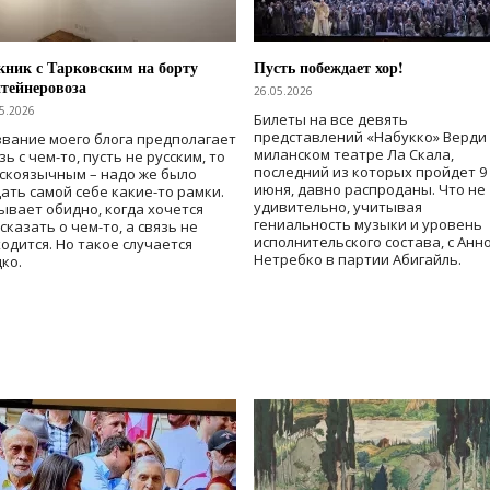
ник с Тарковским на борту
Пусть побеждает хор!
тейнеровоза
26.05.2026
5.2026
Билеты на все девять
представлений «Набукко» Верди
вание моего блога предполагает
миланском театре Ла Скала,
зь с чем-то, пусть не русским, то
последний из которых пройдет 9
скоязычным – надо же было
июня, давно распроданы. Что не
ать самой себе какие-то рамки.
удивительно, учитывая
ывает обидно, когда хочется
гениальность музыки и уровень
сказать о чем-то, а связь не
исполнительского состава, с Анн
одится. Но такое случается
Нетребко в партии Абигайль.
ко.