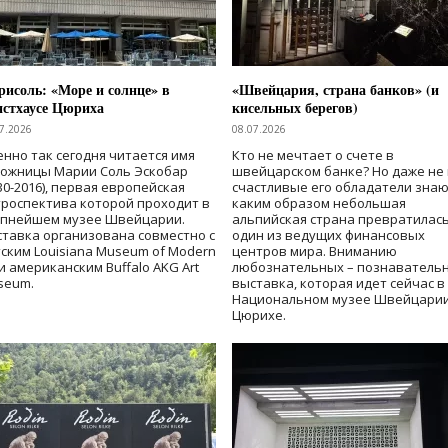
исоль: «Море и солнце» в
«Швейцария, страна банков» (и
нстхаусе Цюриха
кисельных берегов)
7.2026
08.07.2026
нно так сегодня читается имя
Кто не мечтает о счете в
дожницы Марии Соль Эскобар
швейцарском банке? Но даже не 
30-2016), первая европейская
счастливые его обладатели знаю
роспектива которой проходит в
каким образом небольшая
упнейшем музее Швейцарии.
альпийская страна превратилась
тавка организована совместно с
один из ведущих финансовых
ским Louisiana Museum of Modern
центров мира. Вниманию
 и американским Buffalo AKG Art
любознательных – познаватель
seum.
выставка, которая идет сейчас в
Национальном музее Швейцарии
Цюрихе.