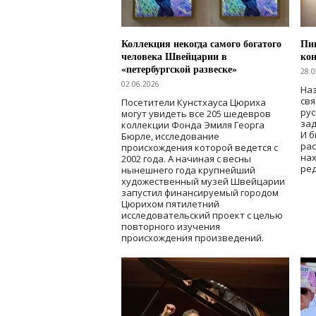
Коллекция некогда самого богатого
Пик
человека Швейцарии в
кон
«петербургской развеске»
28.0
02.06.2026
Наз
свя
Посетители Кунстхауса Цюриха
рус
могут увидеть все 205 шедевров
зад
коллекции Фонда Эмиля Георга
И б
Бюрле, исследование
рас
происхождения которой ведется с
нах
2002 года. А начиная с весны
ред
нынешнего года крупнейший
художественный музей Швейцарии
запустил финансируемый городом
Цюрихом пятилетний
исследовательский проект с целью
повторного изучения
происхождения произведений.