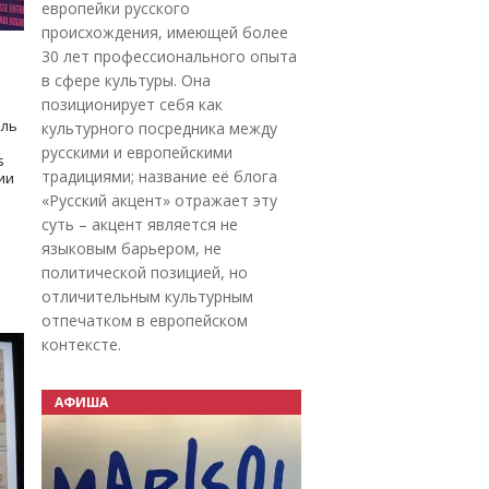
европейки русского
происхождения, имеющей более
30 лет профессионального опыта
в сфере культуры. Она
позиционирует себя как
оль
культурного посредника между
русскими и европейскими
s
традициями; название её блога
дии
«Русский акцент» отражает эту
суть – акцент является не
языковым барьером, не
политической позицией, но
отличительным культурным
отпечатком в европейском
контексте.
АФИША