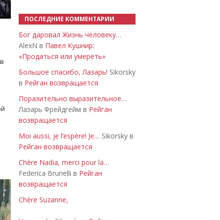
ПОСЛЕДНИЕ КОММЕНТАРИИ
Бог даровал Жизнь человеку…
AlexN в
Павел Кушнир:
«Продаться или умереть»
 в
Большое спасибо, Лазарь!
Sikorsky
в
Рейган возвращается
Поразительно выразительное…
ой
Лазарь Фрейдгейм в
Рейган
возвращается
Moi aussi, je l’espère! Je…
Sikorsky в
Рейган возвращается
Chère Nadia, merci pour la…
Federica Brunelli в
Рейган
возвращается
Chère Suzanne,