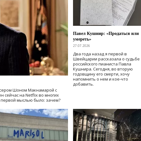
Павел Кушнир: «Продаться или
умереть»
27.07.2026
Два года назад я первой в
Швейцарии рассказала о судьбе
российского пианиста Павла
Кушнира. Сегодня, во вторую
годовщину его смерти, хочу
напомнить о нем и кое-что
добавить.
сером Шоном Макнамарой с
 сейчас на Netflix во многих
й первой мыслью было: зачем?