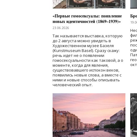
«Первые гомосексуалы: появление
Бр
новых идентичностей (1869–1939)»
19.0
23.06.2026
Нес
фи
Так называется выставка, которую
реж
до 2 августа можно увидеть в
по
Художественном музее Базеля
од
(Kunstmuseum Basel). Сразу скажу:
Пат
речь идет не о появлении
гео
гомосексуальности как таковой, а о
окт
моменте, когда для явления,
существовавшего испокон веков,
появились новые слова, а вместе с
ними и новые способы описывать
человеческий опыт.