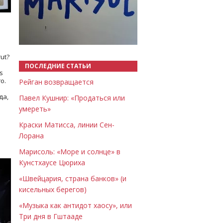
Назад
Вперёд
ut?
ПОСЛЕДНИЕ СТАТЬИ
s
о.
Рейган возвращается
да,
Павел Кушнир: «Продаться или
умереть»
Краски Матисса, линии Сен-
Лорана
Марисоль: «Море и солнце» в
Кунстхаусе Цюриха
«Швейцария, страна банков» (и
кисельных берегов)
«Музыка как антидот хаосу», или
Три дня в Гштааде