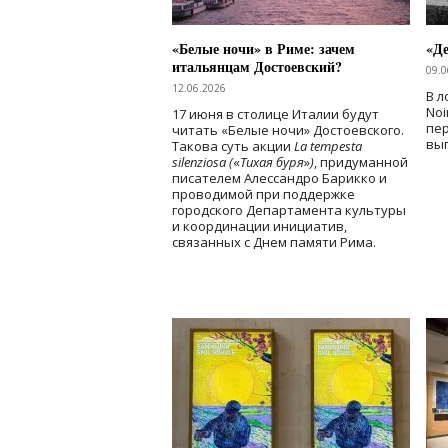
«Белые ночи» в Риме: зачем
«Д
итальянцам Достоевский?
09.0
12.06.2026
В л
Noi
17 июня в столице Италии будут
пе
читать «Белые ночи» Достоевского.
вы
Такова суть акции
La tempesta
silenziosa (
«
Тихая буря
»
)
, придуманной
писателем Алессандро Барикко и
проводимой при поддержке
городского Департамента культуры
и координации инициатив,
связанных с Днем памяти Рима.