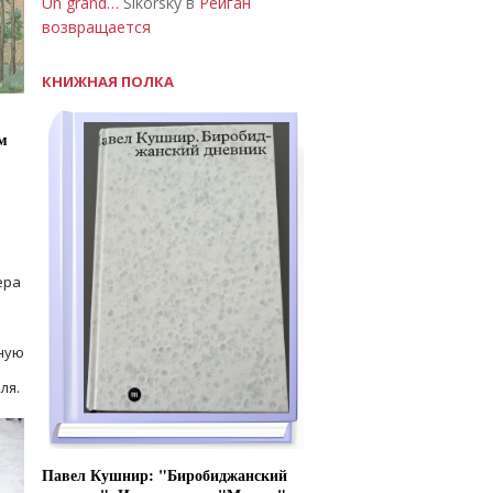
Un grand…
Sikorsky в
Рейган
возвращается
КНИЖНАЯ ПОЛКА
м
ера
ную
ля.
Павел Кушнир: "Биробиджанский