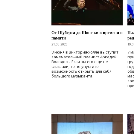
От Шуберта до Шопена: о времени и
Паа
памяти
ре
21.05.2026
19.0
8 июня в Виктория-холле выступит
7 м
замечательный пианист Аркадий
при
Володось. Если вы его еще не
гру
слышали, то не упустите
го
возможность открыть для себя
об
большого музыканта.
мас
зах
при