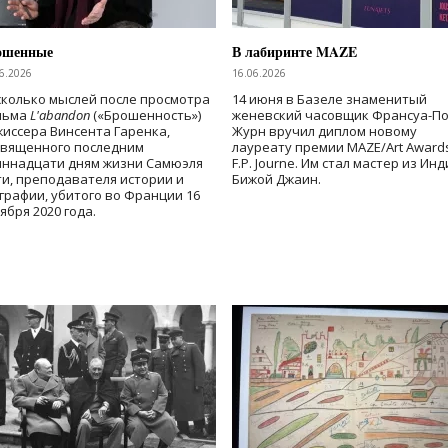
ошенные
В лабиринте MAZE
6.2026
16.06.2026
колько мыслей после просмотра
14 июня в Базеле знаменитый
льма
L'abandon
(«Брошенность»)
женевский часовщик Франсуа-П
иссера Винсента Гаренка,
Журн вручил диплом новому
священного последним
лауреату премии MAZE/Art Award
иннадцати дням жизни Самюэля
F.P. Journe. Им стал мастер из Ин
и, преподавателя истории и
Бижой Джаин.
графии, убитого во Франции 16
ября 2020 года.