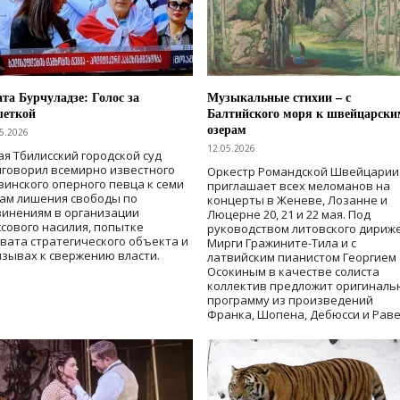
та Бурчуладзе: Голос за
Музыкальные стихии – с
шеткой
Балтийского моря к швейцарски
озерам
5.2026
12.05.2026
ая Тбилисский городской суд
говорил всемирно известного
Оркестр Романдской Швейцарии
зинского оперного певца к семи
приглашает всех меломанов на
дам лишения свободы
по
концерты в Женеве, Лозанне и
винениям в организации
Люцерне 20, 21 и 22 мая. Под
сового насилия, попытке
руководством литовского дириж
вата стратегического объекта и
Мирги Гражините-Тила и с
зывах к свержению власти
.
латвийским пианистом Георгием
Осокиным в качестве солиста
коллектив предложит оригиналь
программу из произведений
Франка, Шопена, Дебюсси и Раве