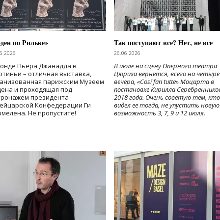
ден по Рильке»
Так поступают все? Нет, не все
6.2026
26.06.2026
Фонде Пьера Джанадда в
В июле на сцену Оперного театра
тиньи – отличная выставка,
Цюриха вернется, всего на четыре
ганизованная парижским Музеем
вечера, «Cosí fan tutte» Моцарта в
дена и проходящая под
постановке Кирилла Серебреннико
тронажем президента
2018 года. Очень советую тем, кто
ейцарской Конфедерации Ги
видел ее тогда, не упустить новую
мелена. Не пропустите!
возможность 3, 7, 9 и 12 июля.