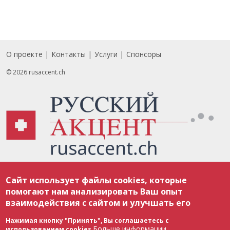
О проекте
Контакты
Услуги
Спонсоры
Footer
© 2026 rusaccent.ch
Все материалы, размещенные на веб-сайте rusaccent.ch, охраняются в
Сайт использует файлы cookies, которые
соответствии с законодательством Швейцарии об авторском праве и
международными соглашениями. Полное или частичное использование
помогают нам анализировать Ваш опыт
материалов возможно только с разрешения редакции. В случае полного
взаимодействия с сайтом и улучшать его
или частичного воспроизведения материалов сайта rusaccent.ch,
ОБЯЗАТЕЛЬНА АКТИВНАЯ ГИПЕРССЫЛКА на конкретный заимствованный
текст. Фотоизображения, размещенные редакцией rusaccent.ch, являются
Нажимая кнопку "Принять", Вы соглашаетесь с
ее исключительной собственностью. Полное или частичное
Больше информации
использованием cookies