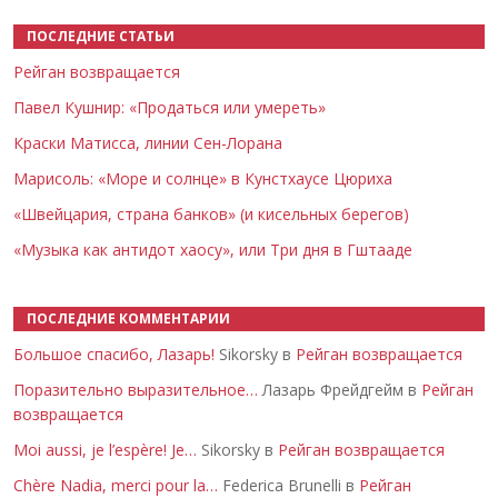
ПОСЛЕДНИЕ СТАТЬИ
Рейган возвращается
Павел Кушнир: «Продаться или умереть»
Краски Матисса, линии Сен-Лорана
Марисоль: «Море и солнце» в Кунстхаусе Цюриха
«Швейцария, страна банков» (и кисельных берегов)
«Музыка как антидот хаосу», или Три дня в Гштааде
ПОСЛЕДНИЕ КОММЕНТАРИИ
Большое спасибо, Лазарь!
Sikorsky в
Рейган возвращается
Поразительно выразительное…
Лазарь Фрейдгейм в
Рейган
возвращается
Moi aussi, je l’espère! Je…
Sikorsky в
Рейган возвращается
Chère Nadia, merci pour la…
Federica Brunelli в
Рейган