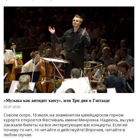
«Музыка как антидот хаосу», или Три дня в Гштааде
03.07.2026
Совсем скоро, 16 июля, на знаменитом швейцарском горном
курорте откроется Фестиваль имени Менухина. Надеюсь, вы уже
заказали билеты на все интересующие вас концерты. Если же
почему-то нет, то читайте и действуйте! Впрочем, читайте в
любом случае.