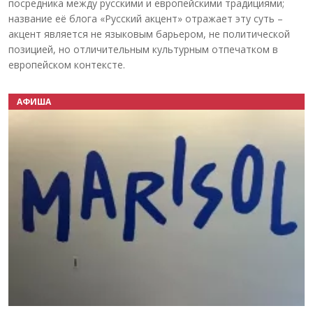
посредника между русскими и европейскими традициями;
название её блога «Русский акцент» отражает эту суть –
акцент является не языковым барьером, не политической
позицией, но отличительным культурным отпечатком в
европейском контексте.
АФИША
Назад
Вперёд