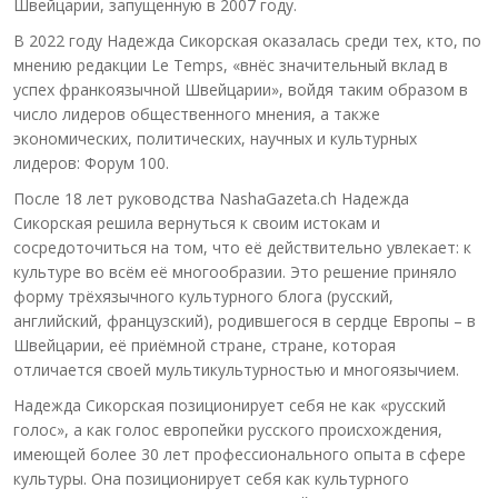
Швейцарии, запущенную в 2007 году.
В 2022 году Надежда Сикорская оказалась среди тех, кто, по
мнению редакции Le Temps, «внёс значительный вклад в
успех франкоязычной Швейцарии», войдя таким образом в
число лидеров общественного мнения, а также
экономических, политических, научных и культурных
лидеров: Форум 100.
После 18 лет руководства NashaGazeta.ch Надежда
Сикорская решила вернуться к своим истокам и
сосредоточиться на том, что её действительно увлекает: к
культуре во всём её многообразии. Это решение приняло
форму трёхязычного культурного блога (русский,
английский, французский), родившегося в сердце Европы – в
Швейцарии, её приёмной стране, стране, которая
отличается своей мультикультурностью и многоязычием.
Надежда Сикорская позиционирует себя не как «русский
голос», а как голос европейки русского происхождения,
имеющей более 30 лет профессионального опыта в сфере
культуры. Она позиционирует себя как культурного