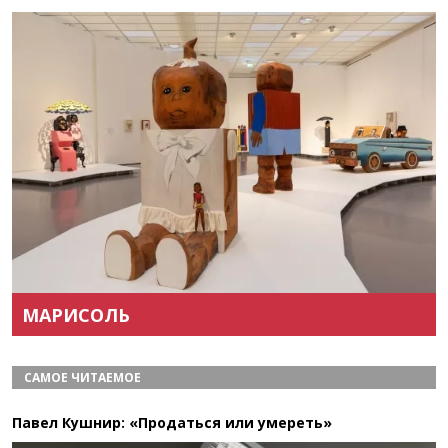
Назад
Вперёд
МАРИСОЛЬ
САМОЕ ЧИТАЕМОЕ
Павел Кушнир: «Продаться или умереть»