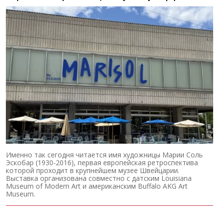
Именно так сегодня читается имя художницы Марии Соль
Эскобар (1930-2016), первая европейская ретроспектива
которой проходит в крупнейшем музее Швейцарии.
Выставка организована совместно с датским Louisiana
Museum of Modern Art и американским Buffalo AKG Art
Museum.