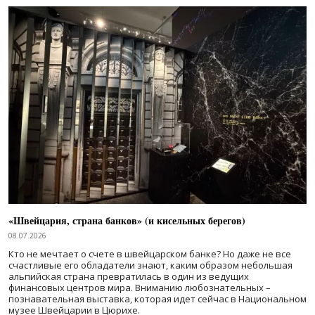
«Швейцария, страна банков» (и кисельных берегов)
08.07.2026
Кто не мечтает о счете в швейцарском банке? Но даже не все
счастливые его обладатели знают, каким образом небольшая
альпийская страна превратилась в один из ведущих
финансовых центров мира. Вниманию любознательных –
познавательная выставка, которая идет сейчас в Национальном
музее Швейцарии в Цюрихе.