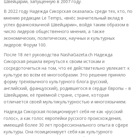
Швейцарии, запущенную в 2007 году.
В 2022 году Надежда Сикорская оказалась среди тех, кто, по
мнению редакции Le Temps, «внёс значительный вклад в
успех франкоязычной Швейцарии», войдя таким образом в
число лидеров общественного мнения, а также
экономических, политических, научных и культурных
лидеров: Форум 100.
После 18 лет руководства NashaGazeta.ch Надежда
Сикорская решила вернуться к своим истокам и
сосредоточиться на том, что её действительно увлекает: к
культуре во всём её многообразии. Это решение приняло
форму трёхязычного культурного блога (русский,
английский, французский), родившегося в сердце Европы – в
Швейцарии, её приёмной стране, стране, которая
отличается своей мультикультурностью и многоязычием.
Надежда Сикорская позиционирует себя не как «русский
голос», а как голос европейки русского происхождения,
имеющей более 30 лет профессионального опыта в сфере
культуры. Она позиционирует себя как культурного