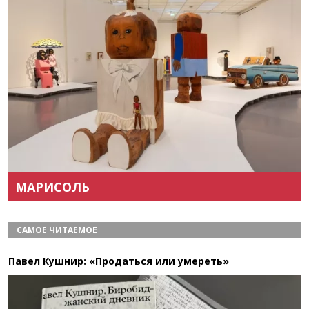
Назад
Вперёд
МАРИСОЛЬ
САМОЕ ЧИТАЕМОЕ
Павел Кушнир: «Продаться или умереть»