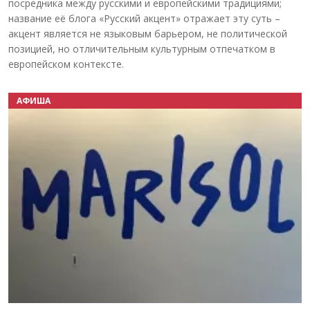
посредника между русскими и европейскими традициями;
название её блога «Русский акцент» отражает эту суть –
акцент является не языковым барьером, не политической
позицией, но отличительным культурным отпечатком в
европейском контексте.
АФИША
Назад
Вперёд