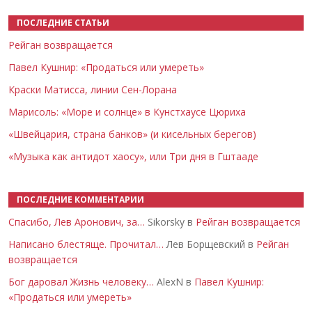
ПОСЛЕДНИЕ СТАТЬИ
Рейган возвращается
Павел Кушнир: «Продаться или умереть»
Краски Матисса, линии Сен-Лорана
Марисоль: «Море и солнце» в Кунстхаусе Цюриха
«Швейцария, страна банков» (и кисельных берегов)
«Музыка как антидот хаосу», или Три дня в Гштааде
ПОСЛЕДНИЕ КОММЕНТАРИИ
Спасибо, Лев Аронович, за…
Sikorsky в
Рейган возвращается
Написано блестяще. Прочитал…
Лев Борщевский в
Рейган
возвращается
Бог даровал Жизнь человеку…
AlexN в
Павел Кушнир:
«Продаться или умереть»