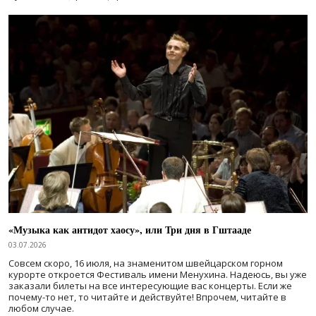
«Музыка как антидот хаосу», или Три дня в Гштааде
03.07.2026
Совсем скоро, 16 июля, на знаменитом швейцарском горном
курорте откроется Фестиваль имени Менухина. Надеюсь, вы уже
заказали билеты на все интересующие вас концерты. Если же
почему-то нет, то читайте и действуйте! Впрочем, читайте в
любом случае.