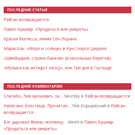
ПОСЛЕДНИЕ СТАТЬИ
Рейган возвращается
Павел Кушнир: «Продаться или умереть»
Краски Матисса, линии Сен-Лорана
Марисоль: «Море и солнце» в Кунстхаусе Цюриха
«Швейцария, страна банков» (и кисельных берегов)
«Музыка как антидот хаосу», или Три дня в Гштааде
ПОСЛЕДНИЕ КОММЕНТАРИИ
Спасибо, Лев Аронович, за…
Sikorsky в
Рейган возвращается
Написано блестяще. Прочитал…
Лев Борщевский в
Рейган
возвращается
Бог даровал Жизнь человеку…
AlexN в
Павел Кушнир:
«Продаться или умереть»