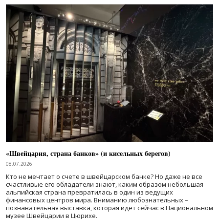
«Швейцария, страна банков» (и кисельных берегов)
08.07.2026
Кто не мечтает о счете в швейцарском банке? Но даже не все
счастливые его обладатели знают, каким образом небольшая
альпийская страна превратилась в один из ведущих
финансовых центров мира. Вниманию любознательных –
познавательная выставка, которая идет сейчас в Национальном
музее Швейцарии в Цюрихе.