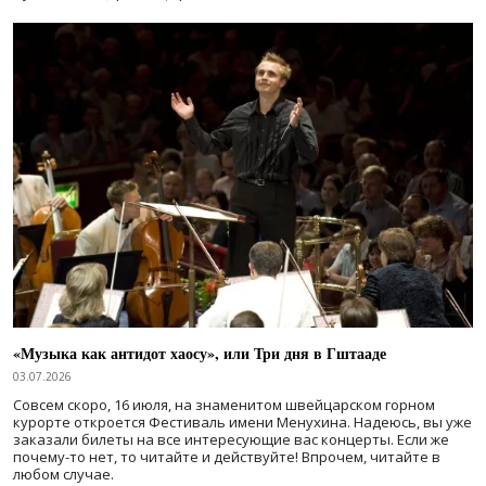
«Музыка как антидот хаосу», или Три дня в Гштааде
03.07.2026
Совсем скоро, 16 июля, на знаменитом швейцарском горном
курорте откроется Фестиваль имени Менухина. Надеюсь, вы уже
заказали билеты на все интересующие вас концерты. Если же
почему-то нет, то читайте и действуйте! Впрочем, читайте в
любом случае.