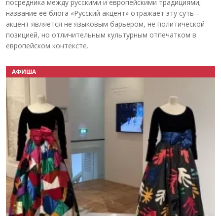
посредника между русскими и европейскими традициями;
название её блога «Русский акцент» отражает эту суть –
акцент является не языковым барьером, не политической
позицией, но отличительным культурным отпечатком в
европейском контексте.
АФИША
Назад
Вперёд