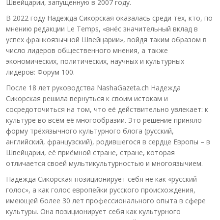
Швейцарии, запущенную в 2007 году.
В 2022 году Надежда Сикорская оказалась среди тех, кто, по
мнению редакции Le Temps, «внёс значительный вклад в
успех франкоязычной Швейцарии», войдя таким образом в
число лидеров общественного мнения, а также
экономических, политических, научных и культурных
лидеров: Форум 100.
После 18 лет руководства NashaGazeta.ch Надежда
Сикорская решила вернуться к своим истокам и
сосредоточиться на том, что её действительно увлекает: к
культуре во всём её многообразии. Это решение приняло
форму трёхязычного культурного блога (русский,
английский, французский), родившегося в сердце Европы – в
Швейцарии, её приёмной стране, стране, которая
отличается своей мультикультурностью и многоязычием.
Надежда Сикорская позиционирует себя не как «русский
голос», а как голос европейки русского происхождения,
имеющей более 30 лет профессионального опыта в сфере
культуры. Она позиционирует себя как культурного