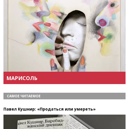
Назад
Вперёд
МАРИСОЛЬ
САМОЕ ЧИТАЕМОЕ
Павел Кушнир: «Продаться или умереть»