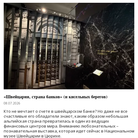
«Швейцария, страна банков» (и кисельных берегов)
08.07.2026
Кто не мечтает о счете в швейцарском банке? Но даже не все
счастливые его обладатели знают, каким образом небольшая
альпийская страна превратилась в один из ведущих
финансовых центров мира. Вниманию любознательных –
познавательная выставка, которая идет сейчас в Национальном
музее Швейцарии в Цюрихе.