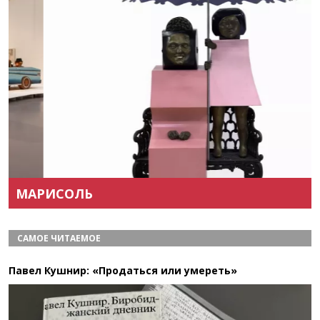
Назад
Вперёд
МАРИСОЛЬ
САМОЕ ЧИТАЕМОЕ
Павел Кушнир: «Продаться или умереть»