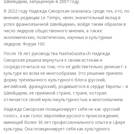
Швейцарии, запущенную в 2007 году.
В 2022 году Надежда Сикорская оказалась среди тех, кто, по
мнению редакции Le Temps, «внёс значительный вклад в
успех франкоязычной Швейцарии», войдя таким образом в
число лидеров общественного мнения, а также
экономических, политических, научных и культурных
лидеров: Форум 100.
После 18 лет руководства NashaGazeta.ch Надежда
Сикорская решила вернуться к своим истокам и
сосредоточиться на том, что её действительно увлекает: к
культуре во всём её многообразии. Это решение приняло
форму трёхязычного культурного блога (русский,
английский, французский), родившегося в сердце Европы – в
Швейцарии, её приёмной стране, стране, которая
отличается своей мультикультурностью и многоязычием.
Надежда Сикорская позиционирует себя не как «русский
голос», а как голос европейки русского происхождения,
имеющей более 30 лет профессионального опыта в сфере
культуры. Она позиционирует себя как культурного