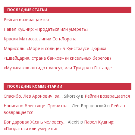
ПОСЛЕДНИЕ СТАТЬИ
Рейган возвращается
Павел Кушнир: «Продаться или умереть»
Краски Матисса, линии Сен-Лорана
Марисоль: «Море и солнце» в Кунстхаусе Цюриха
«Швейцария, страна банков» (и кисельных берегов)
«Музыка как антидот хаосу», или Три дня в Гштааде
ПОСЛЕДНИЕ КОММЕНТАРИИ
Спасибо, Лев Аронович, за…
Sikorsky в
Рейган возвращается
Написано блестяще. Прочитал…
Лев Борщевский в
Рейган
возвращается
Бог даровал Жизнь человеку…
AlexN в
Павел Кушнир:
«Продаться или умереть»