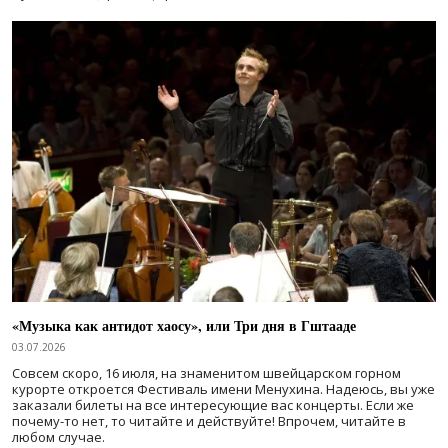
«Музыка как антидот хаосу», или Три дня в Гштааде
03.07.2026
Совсем скоро, 16 июля, на знаменитом швейцарском горном
курорте откроется Фестиваль имени Менухина. Надеюсь, вы уже
заказали билеты на все интересующие вас концерты. Если же
почему-то нет, то читайте и действуйте! Впрочем, читайте в
любом случае.