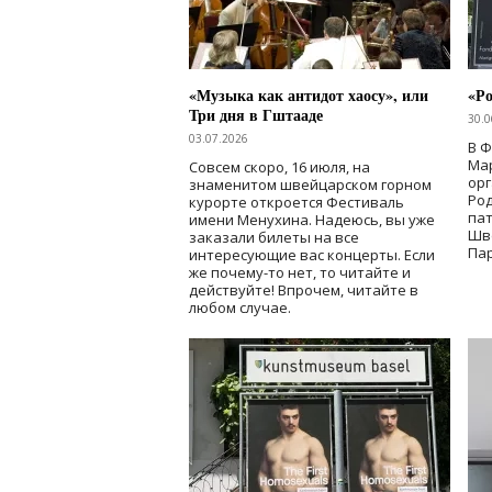
«Музыка как антидот хаосу», или
«Ро
Три дня в Гштааде
30.0
03.07.2026
В 
Мар
Совсем скоро, 16 июля, на
ор
знаменитом швейцарском горном
Ро
курорте откроется Фестиваль
па
имени Менухина. Надеюсь, вы уже
Шв
заказали билеты на все
Пар
интересующие вас концерты. Если
же почему-то нет, то читайте и
действуйте! Впрочем, читайте в
любом случае.