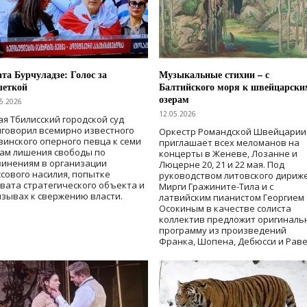
та Бурчуладзе: Голос за
Музыкальные стихии – с
шеткой
Балтийского моря к швейцарски
озерам
5.2026
12.05.2026
ая Тбилисский городской суд
говорил всемирно известного
Оркестр Романдской Швейцарии
зинского оперного певца к семи
приглашает всех меломанов на
дам лишения свободы
по
концерты в Женеве, Лозанне и
винениям в организации
Люцерне 20, 21 и 22 мая. Под
сового насилия, попытке
руководством литовского дириж
вата стратегического объекта и
Мирги Гражините-Тила и с
зывах к свержению власти
.
латвийским пианистом Георгием
Осокиным в качестве солиста
коллектив предложит оригиналь
программу из произведений
Франка, Шопена, Дебюсси и Раве