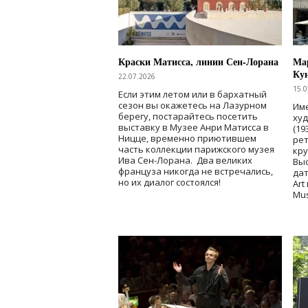
Краски Матисса, линии Сен-Лорана
Мар
Ку
22.07.2026
15.0
Если этим летом или в бархатный
сезон вы окажетесь на Лазурном
Име
берегу, постарайтесь посетить
ху
выставку в Музее Анри Матисса в
(19
Ницце, временно приютившем
рет
часть коллекции парижского музея
кр
Ива Сен-Лорана. Два великих
Выс
француза никогда не встречались,
дат
но их диалог состоялся!
Art
Mu