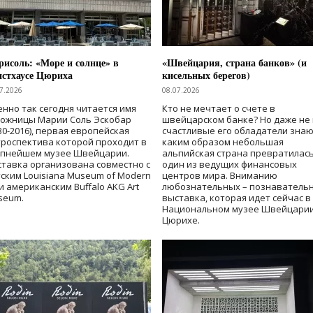
исоль: «Море и солнце» в
«Швейцария, страна банков» (и
нстхаусе Цюриха
кисельных берегов)
7.2026
08.07.2026
нно так сегодня читается имя
Кто не мечтает о счете в
дожницы Марии Соль Эскобар
швейцарском банке? Но даже не 
30-2016), первая европейская
счастливые его обладатели знаю
роспектива которой проходит в
каким образом небольшая
упнейшем музее Швейцарии.
альпийская страна превратилась
тавка организована совместно с
один из ведущих финансовых
ским Louisiana Museum of Modern
центров мира. Вниманию
 и американским Buffalo AKG Art
любознательных – познаватель
seum.
выставка, которая идет сейчас в
Национальном музее Швейцарии
Цюрихе.