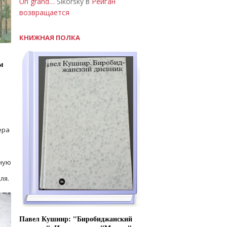
Un grand…
Sikorsky в
Рейган
возвращается
КНИЖНАЯ ПОЛКА
м
ера
ную
ля.
Павел Кушнир: "Биробиджанский