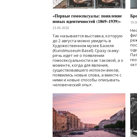
«Первые гомосексуалы: появление
Бр
новых идентичностей (1869–1939)»
19.0
23.06.2026
Нес
фи
Так называется выставка, которую
реж
до 2 августа можно увидеть в
по
Художественном музее Базеля
од
(Kunstmuseum Basel). Сразу скажу:
Пат
речь идет не о появлении
гео
гомосексуальности как таковой, а о
окт
моменте, когда для явления,
существовавшего испокон веков,
появились новые слова, а вместе с
ними и новые способы описывать
человеческий опыт.