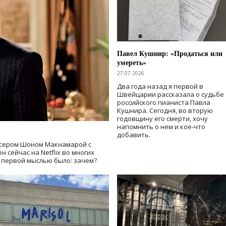
Павел Кушнир: «Продаться или
умереть»
27.07.2026
Два года назад я первой в
Швейцарии рассказала о судьбе
российского пианиста Павла
Кушнира. Сегодня, во вторую
годовщину его смерти, хочу
напомнить о нем и кое-что
добавить.
сером Шоном Макнамарой с
 сейчас на Netflix во многих
й первой мыслью было: зачем?