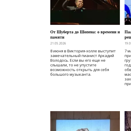
От Шуберта до Шопена: о времени и
Паа
памяти
ре
21.05.2026
19.0
8 июня в Виктория-холле выступит
7 м
замечательный пианист Аркадий
при
Володось. Если вы его еще не
гру
слышали, то не упустите
го
возможность открыть для себя
об
большого музыканта.
мас
зах
при