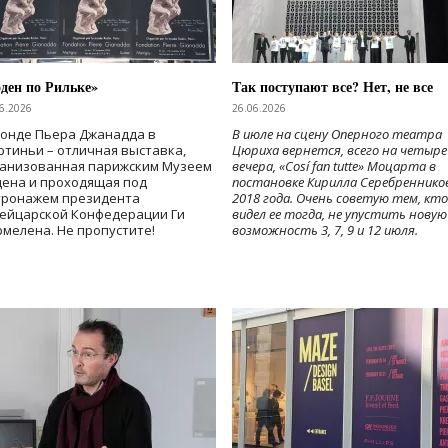
ден по Рильке»
Так поступают все? Нет, не все
6.2026
26.06.2026
Фонде Пьера Джанадда в
В июле на сцену Оперного театра
тиньи – отличная выставка,
Цюриха вернется, всего на четыре
ганизованная парижским Музеем
вечера, «Cosí fan tutte» Моцарта в
дена и проходящая под
постановке Кирилла Серебреннико
тронажем президента
2018 года. Очень советую тем, кто
ейцарской Конфедерации Ги
видел ее тогда, не упустить новую
мелена. Не пропустите!
возможность 3, 7, 9 и 12 июля.