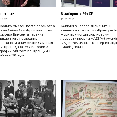
ошенные
В лабиринте MAZE
6.2026
16.06.2026
колько мыслей после просмотра
14 июня в Базеле знаменитый
льма
L'abandon
(«Брошенность»)
женевский часовщик Франсуа-П
иссера Винсента Гаренка,
Журн вручил диплом новому
священного последним
лауреату премии MAZE/Art Award
иннадцати дням жизни Самюэля
F.P. Journe. Им стал мастер из Ин
и, преподавателя истории и
Бижой Джаин.
графии, убитого во Франции 16
ября 2020 года.