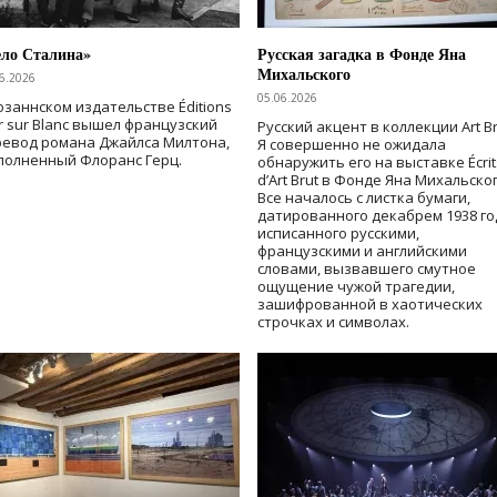
ело Сталина»
Русская загадка в Фонде Яна
Михальского
6.2026
05.06.2026
озаннском издательстве Éditions
r sur Blanc вышел французский
Русский акцент в коллекции Art Br
ревод романа Джайлса Милтона,
Я совершенно не ожидала
полненный Флоранс Герц.
обнаружить его на выставке Écrit
d’Art Brut в Фонде Яна Михальског
Все началось с листка бумаги,
датированного декабрем 1938 го
исписанного русскими,
французскими и английскими
словами, вызвавшего смутное
ощущение чужой трагедии,
зашифрованной в хаотических
строчках и символах.