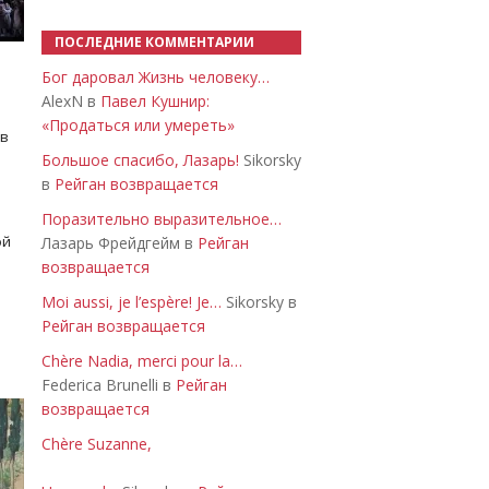
ПОСЛЕДНИЕ КОММЕНТАРИИ
Бог даровал Жизнь человеку…
AlexN в
Павел Кушнир:
«Продаться или умереть»
 в
Большое спасибо, Лазарь!
Sikorsky
в
Рейган возвращается
Поразительно выразительное…
ой
Лазарь Фрейдгейм в
Рейган
возвращается
Moi aussi, je l’espère! Je…
Sikorsky в
Рейган возвращается
Chère Nadia, merci pour la…
Federica Brunelli в
Рейган
возвращается
Chère Suzanne,