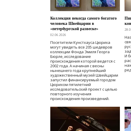
Коллекция некогда самого богатого
Пик
человека Швейцарии в
кон
«петербургской развеске»
28.0
02.06.2026
Наз
свя
Посетители Кунстхауса Цюриха
рус
могут увидеть все 205 шедевров
зад
коллекции Фонда Эмиля Георга
И б
Бюрле, исследование
рас
происхождения которой ведется с
нах
2002 года. А начиная с весны
ред
нынешнего года крупнейший
художественный музей Швейцарии
запустил финансируемый городом
Цюрихом пятилетний
исследовательский проект с целью
повторного изучения
происхождения произведений.