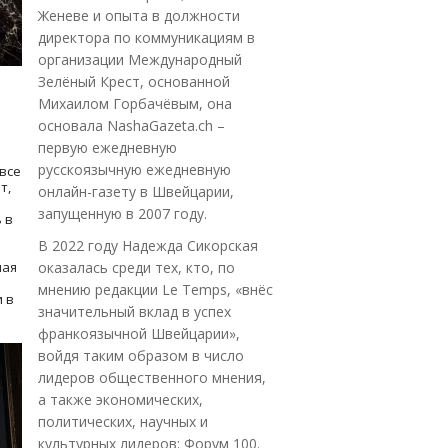
Женеве и опыта в должности
директора по коммуникациям в
организации Международный
Зелёный Крест, основанной
Михаилом Горбачёвым, она
основала NashaGazeta.ch –
первую ежедневную
русскоязычную ежедневную
все
т,
онлайн-газету в Швейцарии,
запущенную в 2007 году.
 в
В 2022 году Надежда Сикорская
ная
оказалась среди тех, кто, по
мнению редакции Le Temps, «внёс
 в
значительный вклад в успех
франкоязычной Швейцарии»,
войдя таким образом в число
лидеров общественного мнения,
а также экономических,
политических, научных и
культурных лидеров: Форум 100.