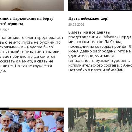
ник с Тарковским на борту
Пусть побеждает хор!
тейнеровоза
26.05.2026
5.2026
Билеты на все девять
представлений «Набукко» Верди
вание моего блога предполагает
миланском театре Ла Скала,
зь с чем-то, пусть не русским, то
последний из которых пройдет 9
скоязычным – надо же было
июня, давно распроданы. Что не
ать самой себе какие-то рамки.
удивительно, учитывая
ывает обидно, когда хочется
гениальность музыки и уровень
сказать о чем-то, а связь не
исполнительского состава, с Анн
одится. Но такое случается
Нетребко в партии Абигайль.
ко.