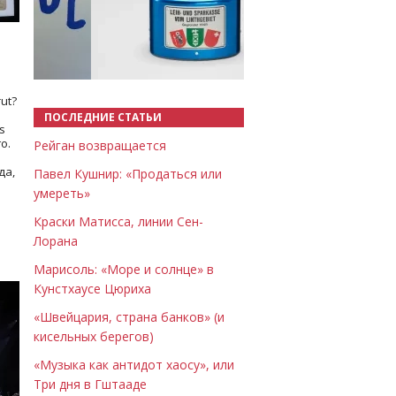
Назад
Вперёд
ut?
ПОСЛЕДНИЕ СТАТЬИ
s
о.
Рейган возвращается
да,
Павел Кушнир: «Продаться или
умереть»
Краски Матисса, линии Сен-
Лорана
Марисоль: «Море и солнце» в
Кунстхаусе Цюриха
«Швейцария, страна банков» (и
кисельных берегов)
«Музыка как антидот хаосу», или
Три дня в Гштааде