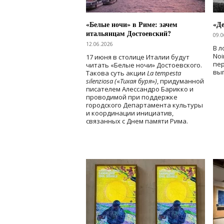
«Белые ночи» в Риме: зачем
«Д
итальянцам Достоевский?
09.0
12.06.2026
В л
Noi
17 июня в столице Италии будут
пе
читать «Белые ночи» Достоевского.
вы
Такова суть акции
La tempesta
silenziosa (
«
Тихая буря
»
)
, придуманной
писателем Алессандро Барикко и
проводимой при поддержке
городского Департамента культуры
и координации инициатив,
связанных с Днем памяти Рима.