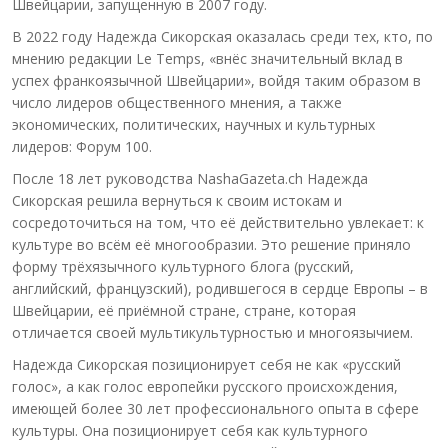
Швейцарии, запущенную в 2007 году.
В 2022 году Надежда Сикорская оказалась среди тех, кто, по
мнению редакции Le Temps, «внёс значительный вклад в
успех франкоязычной Швейцарии», войдя таким образом в
число лидеров общественного мнения, а также
экономических, политических, научных и культурных
лидеров: Форум 100.
После 18 лет руководства NashaGazeta.ch Надежда
Сикорская решила вернуться к своим истокам и
сосредоточиться на том, что её действительно увлекает: к
культуре во всём её многообразии. Это решение приняло
форму трёхязычного культурного блога (русский,
английский, французский), родившегося в сердце Европы – в
Швейцарии, её приёмной стране, стране, которая
отличается своей мультикультурностью и многоязычием.
Надежда Сикорская позиционирует себя не как «русский
голос», а как голос европейки русского происхождения,
имеющей более 30 лет профессионального опыта в сфере
культуры. Она позиционирует себя как культурного