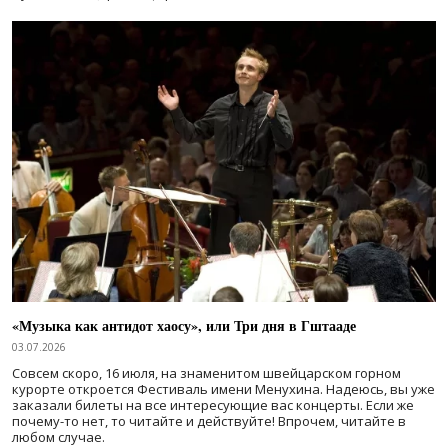
«Музыка как антидот хаосу», или Три дня в Гштааде
03.07.2026
Совсем скоро, 16 июля, на знаменитом швейцарском горном
курорте откроется Фестиваль имени Менухина. Надеюсь, вы уже
заказали билеты на все интересующие вас концерты. Если же
почему-то нет, то читайте и действуйте! Впрочем, читайте в
любом случае.