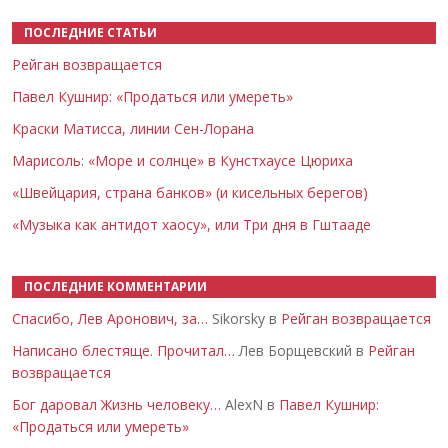
ПОСЛЕДНИЕ СТАТЬИ
Рейган возвращается
Павел Кушнир: «Продаться или умереть»
Краски Матисса, линии Сен-Лорана
Марисоль: «Море и солнце» в Кунстхаусе Цюриха
«Швейцария, страна банков» (и кисельных берегов)
«Музыка как антидот хаосу», или Три дня в Гштааде
ПОСЛЕДНИЕ КОММЕНТАРИИ
Спасибо, Лев Аронович, за…
Sikorsky в
Рейган возвращается
Написано блестяще. Прочитал…
Лев Борщевский в
Рейган
возвращается
Бог даровал Жизнь человеку…
AlexN в
Павел Кушнир:
«Продаться или умереть»