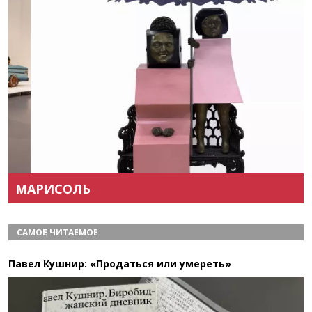
Назад
Вперёд
МАРИСОЛЬ
САМОЕ ЧИТАЕМОЕ
Павел Кушнир: «Продаться или умереть»