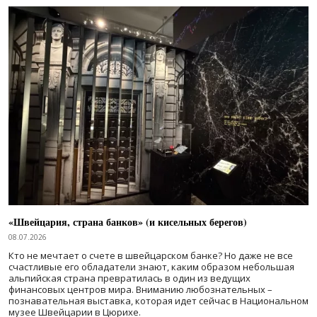
«Швейцария, страна банков» (и кисельных берегов)
08.07.2026
Кто не мечтает о счете в швейцарском банке? Но даже не все
счастливые его обладатели знают, каким образом небольшая
альпийская страна превратилась в один из ведущих
финансовых центров мира. Вниманию любознательных –
познавательная выставка, которая идет сейчас в Национальном
музее Швейцарии в Цюрихе.