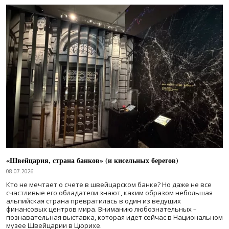
«Швейцария, страна банков» (и кисельных берегов)
08.07.2026
Кто не мечтает о счете в швейцарском банке? Но даже не все
счастливые его обладатели знают, каким образом небольшая
альпийская страна превратилась в один из ведущих
финансовых центров мира. Вниманию любознательных –
познавательная выставка, которая идет сейчас в Национальном
музее Швейцарии в Цюрихе.