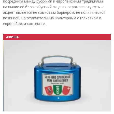
посредника между русскими и европейскими традициями;
название её блога «Русский акцент» отражает эту суть –
акцент является не языковым барьером, не политической
позицией, но отличительным культурным отпечатком в
европейском контексте.
АФИША
Назад
Вперёд