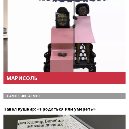
Назад
Вперёд
МАРИСОЛЬ
САМОЕ ЧИТАЕМОЕ
Павел Кушнир: «Продаться или умереть»