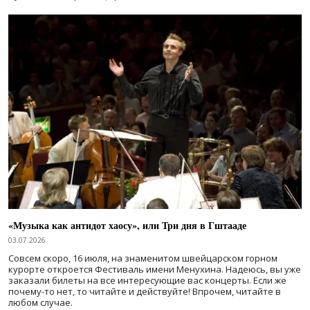
«Музыка как антидот хаосу», или Три дня в Гштааде
03.07.2026
Совсем скоро, 16 июля, на знаменитом швейцарском горном
курорте откроется Фестиваль имени Менухина. Надеюсь, вы уже
заказали билеты на все интересующие вас концерты. Если же
почему-то нет, то читайте и действуйте! Впрочем, читайте в
любом случае.