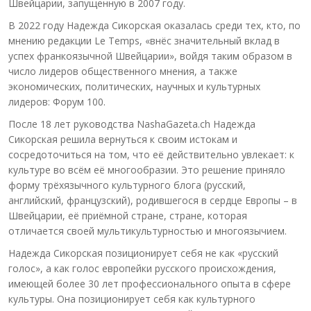
Швейцарии, запущенную в 2007 году.
В 2022 году Надежда Сикорская оказалась среди тех, кто, по
мнению редакции Le Temps, «внёс значительный вклад в
успех франкоязычной Швейцарии», войдя таким образом в
число лидеров общественного мнения, а также
экономических, политических, научных и культурных
лидеров: Форум 100.
После 18 лет руководства NashaGazeta.ch Надежда
Сикорская решила вернуться к своим истокам и
сосредоточиться на том, что её действительно увлекает: к
культуре во всём её многообразии. Это решение приняло
форму трёхязычного культурного блога (русский,
английский, французский), родившегося в сердце Европы – в
Швейцарии, её приёмной стране, стране, которая
отличается своей мультикультурностью и многоязычием.
Надежда Сикорская позиционирует себя не как «русский
голос», а как голос европейки русского происхождения,
имеющей более 30 лет профессионального опыта в сфере
культуры. Она позиционирует себя как культурного