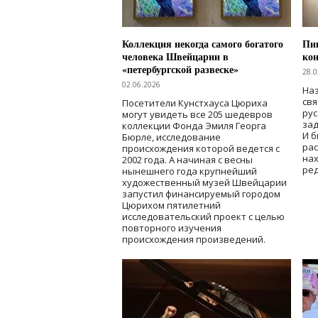
Коллекция некогда самого богатого
Пик
человека Швейцарии в
кон
«петербургской развеске»
28.0
02.06.2026
Наз
свя
Посетители Кунстхауса Цюриха
рус
могут увидеть все 205 шедевров
зад
коллекции Фонда Эмиля Георга
И б
Бюрле, исследование
рас
происхождения которой ведется с
нах
2002 года. А начиная с весны
ред
нынешнего года крупнейший
художественный музей Швейцарии
запустил финансируемый городом
Цюрихом пятилетний
исследовательский проект с целью
повторного изучения
происхождения произведений.