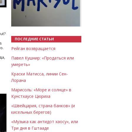
Назад
Вперёд
ut?
ПОСЛЕДНИЕ СТАТЬИ
s
о.
Рейган возвращается
да,
Павел Кушнир: «Продаться или
умереть»
Краски Матисса, линии Сен-
Лорана
Марисоль: «Море и солнце» в
Кунстхаусе Цюриха
«Швейцария, страна банков» (и
кисельных берегов)
«Музыка как антидот хаосу», или
Три дня в Гштааде