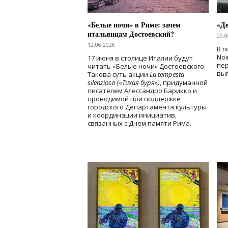
«Белые ночи» в Риме: зачем
«Д
итальянцам Достоевский?
09.0
12.06.2026
В л
Noi
17 июня в столице Италии будут
пе
читать «Белые ночи» Достоевского.
вы
Такова суть акции
La tempesta
silenziosa (
«
Тихая буря
»
)
, придуманной
писателем Алессандро Барикко и
проводимой при поддержке
городского Департамента культуры
и координации инициатив,
связанных с Днем памяти Рима.