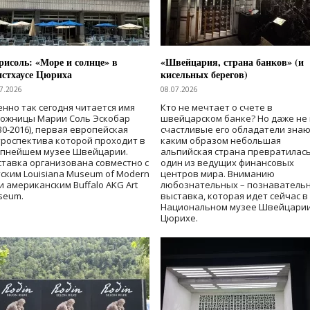
исоль: «Море и солнце» в
«Швейцария, страна банков» (и
нстхаусе Цюриха
кисельных берегов)
7.2026
08.07.2026
нно так сегодня читается имя
Кто не мечтает о счете в
дожницы Марии Соль Эскобар
швейцарском банке? Но даже не 
30-2016), первая европейская
счастливые его обладатели знаю
роспектива которой проходит в
каким образом небольшая
упнейшем музее Швейцарии.
альпийская страна превратилась
тавка организована совместно с
один из ведущих финансовых
ским Louisiana Museum of Modern
центров мира. Вниманию
 и американским Buffalo AKG Art
любознательных – познаватель
seum.
выставка, которая идет сейчас в
Национальном музее Швейцарии
Цюрихе.