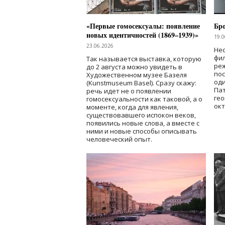
«Первые гомосексуалы: появление
Бр
новых идентичностей (1869–1939)»
19.0
23.06.2026
Нес
фи
Так называется выставка, которую
реж
до 2 августа можно увидеть в
по
Художественном музее Базеля
од
(Kunstmuseum Basel). Сразу скажу:
Пат
речь идет не о появлении
гео
гомосексуальности как таковой, а о
окт
моменте, когда для явления,
существовавшего испокон веков,
появились новые слова, а вместе с
ними и новые способы описывать
человеческий опыт.