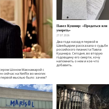
Павел Кушнир: «Продаться или
умереть»
27.07.2026
Два года назад я первой в
Швейцарии рассказала о судьбе
российского пианиста Павла
Кушнира. Сегодня, во вторую
годовщину его смерти, хочу
напомнить о нем и кое-что
добавить.
сером Шоном Макнамарой с
 сейчас на Netflix во многих
й первой мыслью было: зачем?