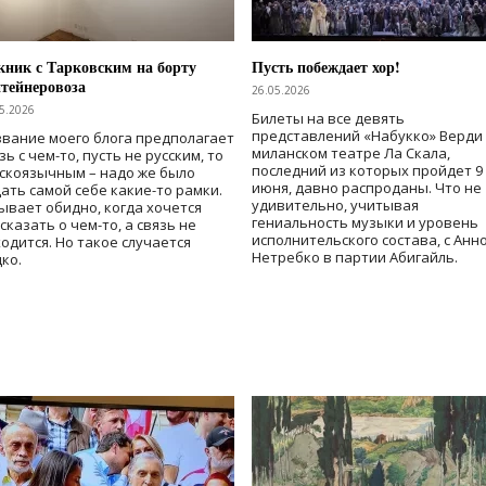
ник с Тарковским на борту
Пусть побеждает хор!
тейнеровоза
26.05.2026
5.2026
Билеты на все девять
представлений «Набукко» Верди
вание моего блога предполагает
миланском театре Ла Скала,
зь с чем-то, пусть не русским, то
последний из которых пройдет 9
скоязычным – надо же было
июня, давно распроданы. Что не
ать самой себе какие-то рамки.
удивительно, учитывая
ывает обидно, когда хочется
гениальность музыки и уровень
сказать о чем-то, а связь не
исполнительского состава, с Анн
одится. Но такое случается
Нетребко в партии Абигайль.
ко.