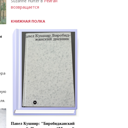
Suzanne Hurter в
Рейган
возвращается
КНИЖНАЯ ПОЛКА
м
ера
ную
ля.
Павел Кушнир: "Биробиджанский