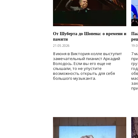
От Шуберта до Шопена: о времени и
Паа
памяти
ре
21.05.2026
19.0
8 июня в Виктория-холле выступит
7 м
замечательный пианист Аркадий
при
Володось. Если вы его еще не
гру
слышали, то не упустите
го
возможность открыть для себя
об
большого музыканта.
мас
зах
при