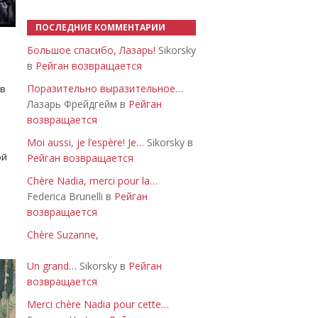
ПОСЛЕДНИЕ КОММЕНТАРИИ
Большое спасибо, Лазарь!
Sikorsky
в
Рейган возвращается
Поразительно выразительное…
 в
Лазарь Фрейдгейм в
Рейган
возвращается
Moi aussi, je l’espère! Je…
Sikorsky в
ой
Рейган возвращается
Chère Nadia, merci pour la…
Federica Brunelli в
Рейган
возвращается
Chère Suzanne,
Un grand…
Sikorsky в
Рейган
возвращается
Merci chère Nadia pour cette…