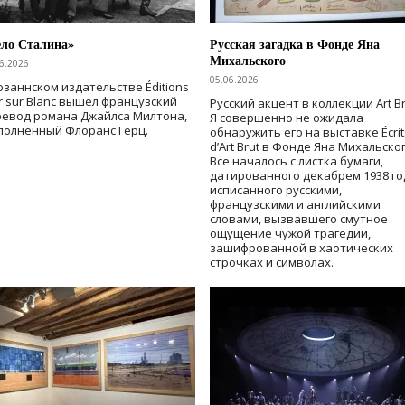
ело Сталина»
Русская загадка в Фонде Яна
Михальского
6.2026
05.06.2026
озаннском издательстве Éditions
r sur Blanc вышел французский
Русский акцент в коллекции Art Br
ревод романа Джайлса Милтона,
Я совершенно не ожидала
полненный Флоранс Герц.
обнаружить его на выставке Écrit
d’Art Brut в Фонде Яна Михальског
Все началось с листка бумаги,
датированного декабрем 1938 го
исписанного русскими,
французскими и английскими
словами, вызвавшего смутное
ощущение чужой трагедии,
зашифрованной в хаотических
строчках и символах.