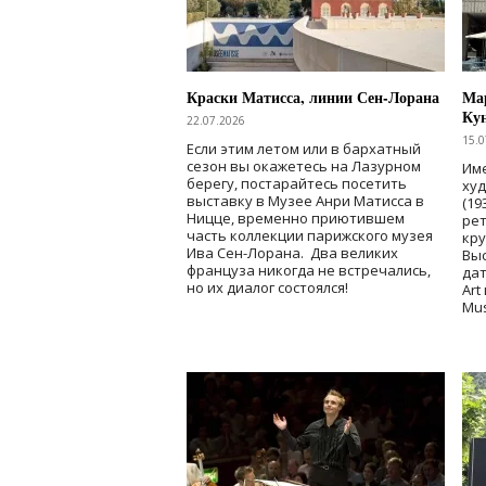
Краски Матисса, линии Сен-Лорана
Мар
Ку
22.07.2026
15.0
Если этим летом или в бархатный
сезон вы окажетесь на Лазурном
Име
берегу, постарайтесь посетить
ху
выставку в Музее Анри Матисса в
(19
Ницце, временно приютившем
рет
часть коллекции парижского музея
кр
Ива Сен-Лорана. Два великих
Выс
француза никогда не встречались,
дат
но их диалог состоялся!
Art
Mu