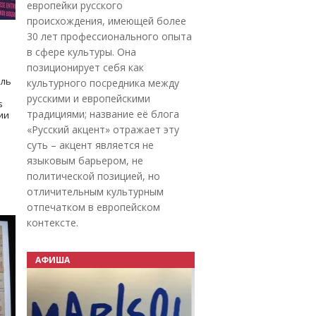
европейки русского
происхождения, имеющей более
30 лет профессионального опыта
в сфере культуры. Она
позиционирует себя как
оль
культурного посредника между
русскими и европейскими
s
традициями; название её блога
дии
«Русский акцент» отражает эту
суть – акцент является не
языковым барьером, не
политической позицией, но
отличительным культурным
отпечатком в европейском
контексте.
АФИША