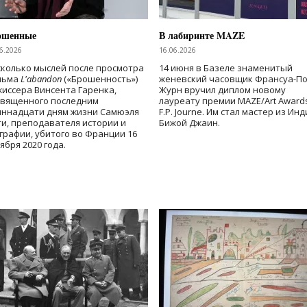
ошенные
В лабиринте MAZE
6.2026
16.06.2026
колько мыслей после просмотра
14 июня в Базеле знаменитый
льма
L'abandon
(«Брошенность»)
женевский часовщик Франсуа-П
иссера Винсента Гаренка,
Журн вручил диплом новому
священного последним
лауреату премии MAZE/Art Award
иннадцати дням жизни Самюэля
F.P. Journe. Им стал мастер из Ин
и, преподавателя истории и
Бижой Джаин.
графии, убитого во Франции 16
ября 2020 года.