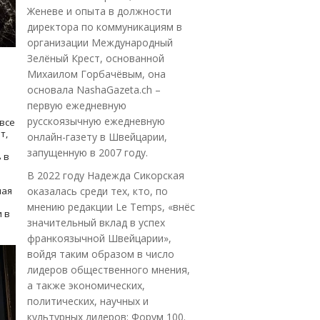
Женеве и опыта в должности
директора по коммуникациям в
организации Международный
Зелёный Крест, основанной
Михаилом Горбачёвым, она
основала NashaGazeta.ch –
первую ежедневную
русскоязычную ежедневную
все
т,
онлайн-газету в Швейцарии,
запущенную в 2007 году.
 в
В 2022 году Надежда Сикорская
ная
оказалась среди тех, кто, по
мнению редакции Le Temps, «внёс
 в
значительный вклад в успех
франкоязычной Швейцарии»,
войдя таким образом в число
лидеров общественного мнения,
а также экономических,
политических, научных и
культурных лидеров: Форум 100.