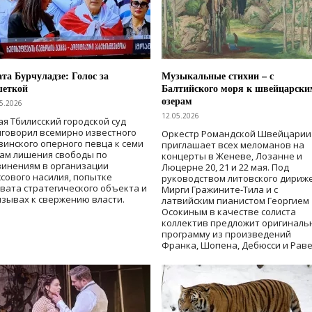
та Бурчуладзе: Голос за
Музыкальные стихии – с
шеткой
Балтийского моря к швейцарски
озерам
5.2026
12.05.2026
ая Тбилисский городской суд
говорил всемирно известного
Оркестр Романдской Швейцарии
зинского оперного певца к семи
приглашает всех меломанов на
дам лишения свободы
по
концерты в Женеве, Лозанне и
винениям в организации
Люцерне 20, 21 и 22 мая. Под
сового насилия, попытке
руководством литовского дириж
вата стратегического объекта и
Мирги Гражините-Тила и с
зывах к свержению власти
.
латвийским пианистом Георгием
Осокиным в качестве солиста
коллектив предложит оригиналь
программу из произведений
Франка, Шопена, Дебюсси и Раве