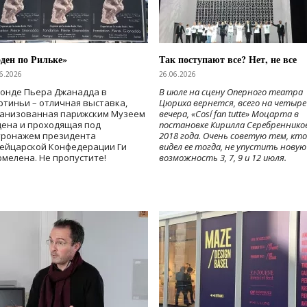
ден по Рильке»
Так поступают все? Нет, не все
6.2026
26.06.2026
Фонде Пьера Джанадда в
В июле на сцену Оперного театра
тиньи – отличная выставка,
Цюриха вернется, всего на четыре
ганизованная парижским Музеем
вечера, «Cosí fan tutte» Моцарта в
дена и проходящая под
постановке Кирилла Серебреннико
тронажем президента
2018 года. Очень советую тем, кто
ейцарской Конфедерации Ги
видел ее тогда, не упустить новую
мелена. Не пропустите!
возможность 3, 7, 9 и 12 июля.