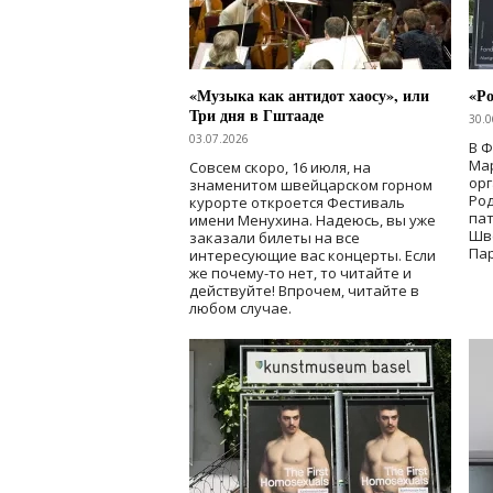
«Музыка как антидот хаосу», или
«Ро
Три дня в Гштааде
30.0
03.07.2026
В 
Мар
Совсем скоро, 16 июля, на
ор
знаменитом швейцарском горном
Ро
курорте откроется Фестиваль
па
имени Менухина. Надеюсь, вы уже
Шв
заказали билеты на все
Пар
интересующие вас концерты. Если
же почему-то нет, то читайте и
действуйте! Впрочем, читайте в
любом случае.