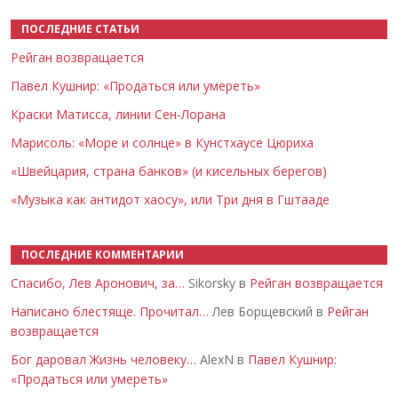
ПОСЛЕДНИЕ СТАТЬИ
Рейган возвращается
Павел Кушнир: «Продаться или умереть»
Краски Матисса, линии Сен-Лорана
Марисоль: «Море и солнце» в Кунстхаусе Цюриха
«Швейцария, страна банков» (и кисельных берегов)
«Музыка как антидот хаосу», или Три дня в Гштааде
ПОСЛЕДНИЕ КОММЕНТАРИИ
Спасибо, Лев Аронович, за…
Sikorsky в
Рейган возвращается
Написано блестяще. Прочитал…
Лев Борщевский в
Рейган
возвращается
Бог даровал Жизнь человеку…
AlexN в
Павел Кушнир:
«Продаться или умереть»