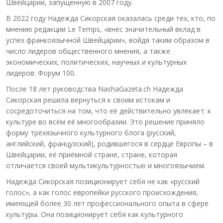
Швейцарии, запущенную в 2007 году.
В 2022 году Надежда Сикорская оказалась среди тех, кто, по
мнению редакции Le Temps, «внёс значительный вклад в
успех франкоязычной Швейцарии», войдя таким образом в
число лидеров общественного мнения, а также
экономических, политических, научных и культурных
лидеров: Форум 100.
После 18 лет руководства NashaGazeta.ch Надежда
Сикорская решила вернуться к своим истокам и
сосредоточиться на том, что её действительно увлекает: к
культуре во всём её многообразии. Это решение приняло
форму трёхязычного культурного блога (русский,
английский, французский), родившегося в сердце Европы – в
Швейцарии, её приёмной стране, стране, которая
отличается своей мультикультурностью и многоязычием.
Надежда Сикорская позиционирует себя не как «русский
голос», а как голос европейки русского происхождения,
имеющей более 30 лет профессионального опыта в сфере
культуры. Она позиционирует себя как культурного