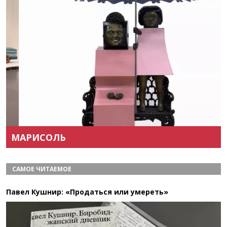
Назад
Вперёд
МАРИСОЛЬ
САМОЕ ЧИТАЕМОЕ
Павел Кушнир: «Продаться или умереть»