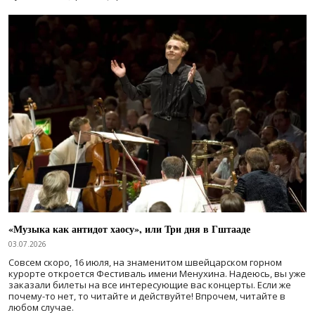
«Музыка как антидот хаосу», или Три дня в Гштааде
03.07.2026
Совсем скоро, 16 июля, на знаменитом швейцарском горном
курорте откроется Фестиваль имени Менухина. Надеюсь, вы уже
заказали билеты на все интересующие вас концерты. Если же
почему-то нет, то читайте и действуйте! Впрочем, читайте в
любом случае.