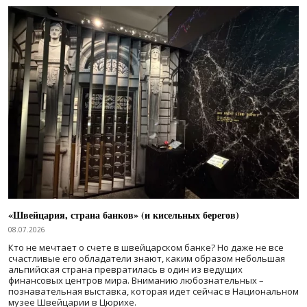
«Швейцария, страна банков» (и кисельных берегов)
08.07.2026
Кто не мечтает о счете в швейцарском банке? Но даже не все
счастливые его обладатели знают, каким образом небольшая
альпийская страна превратилась в один из ведущих
финансовых центров мира. Вниманию любознательных –
познавательная выставка, которая идет сейчас в Национальном
музее Швейцарии в Цюрихе.