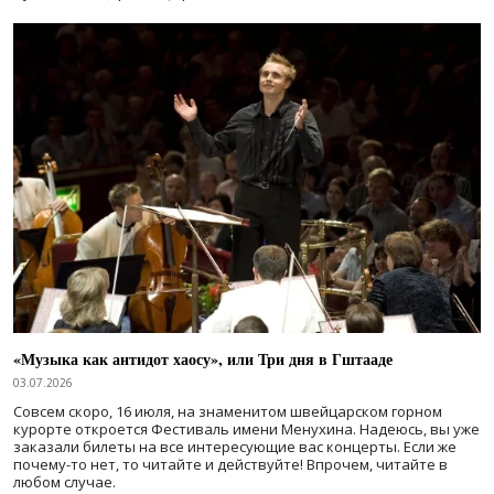
«Музыка как антидот хаосу», или Три дня в Гштааде
03.07.2026
Совсем скоро, 16 июля, на знаменитом швейцарском горном
курорте откроется Фестиваль имени Менухина. Надеюсь, вы уже
заказали билеты на все интересующие вас концерты. Если же
почему-то нет, то читайте и действуйте! Впрочем, читайте в
любом случае.