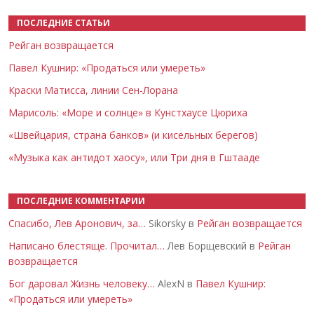
ПОСЛЕДНИЕ СТАТЬИ
Рейган возвращается
Павел Кушнир: «Продаться или умереть»
Краски Матисса, линии Сен-Лорана
Марисоль: «Море и солнце» в Кунстхаусе Цюриха
«Швейцария, страна банков» (и кисельных берегов)
«Музыка как антидот хаосу», или Три дня в Гштааде
ПОСЛЕДНИЕ КОММЕНТАРИИ
Спасибо, Лев Аронович, за…
Sikorsky в
Рейган возвращается
Написано блестяще. Прочитал…
Лев Борщевский в
Рейган
возвращается
Бог даровал Жизнь человеку…
AlexN в
Павел Кушнир:
«Продаться или умереть»