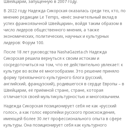
Швейцарии, запущенную в 2007 году.
В 2022 году Надежда Сикорская оказалась среди тех, кто, по
мнению редакции Le Temps, «внёс значительный вклад в
успех франкоязычной Швейцарии», войдя таким образом в
число лидеров общественного мнения, а также
экономических, политических, научных и культурных
лидеров: Форум 100.
После 18 лет руководства NashaGazeta.ch Надежда
Сикорская решила вернуться к своим истокам и
сосредоточиться на том, что её действительно увлекает: к
культуре во всём её многообразии. Это решение приняло
форму трёхязычного культурного блога (русский,
английский, французский), родившегося в сердце Европы – в
Швейцарии, её приёмной стране, стране, которая
отличается своей мультикультурностью и многоязычием.
Надежда Сикорская позиционирует себя не как «русский
голос», а как голос европейки русского происхождения,
имеющей более 30 лет профессионального опыта в сфере
культуры. Она позиционирует себя как культурного