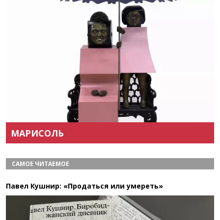
Назад
Вперёд
МАРИСОЛЬ
САМОЕ ЧИТАЕМОЕ
Павел Кушнир: «Продаться или умереть»