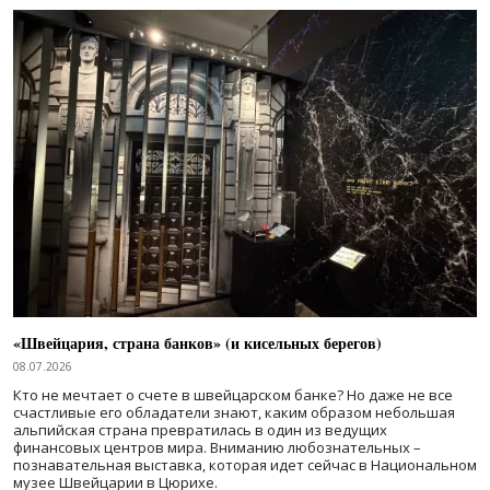
«Швейцария, страна банков» (и кисельных берегов)
08.07.2026
Кто не мечтает о счете в швейцарском банке? Но даже не все
счастливые его обладатели знают, каким образом небольшая
альпийская страна превратилась в один из ведущих
финансовых центров мира. Вниманию любознательных –
познавательная выставка, которая идет сейчас в Национальном
музее Швейцарии в Цюрихе.