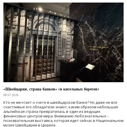
«Швейцария, страна банков» (и кисельных берегов)
08.07.2026
Кто не мечтает о счете в швейцарском банке? Но даже не все
счастливые его обладатели знают, каким образом небольшая
альпийская страна превратилась в один из ведущих
финансовых центров мира. Вниманию любознательных –
познавательная выставка, которая идет сейчас в Национальном
музее Швейцарии в Цюрихе.