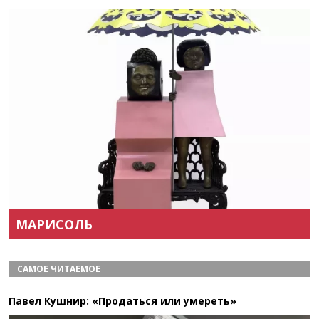
Назад
Вперёд
МАРИСОЛЬ
САМОЕ ЧИТАЕМОЕ
Павел Кушнир: «Продаться или умереть»