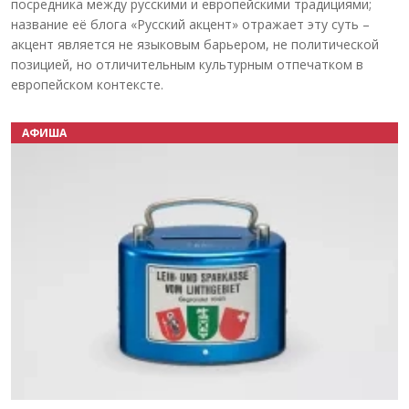
посредника между русскими и европейскими традициями;
название её блога «Русский акцент» отражает эту суть –
акцент является не языковым барьером, не политической
позицией, но отличительным культурным отпечатком в
европейском контексте.
АФИША
Назад
Вперёд