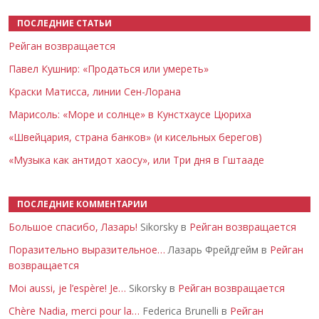
ПОСЛЕДНИЕ СТАТЬИ
Рейган возвращается
Павел Кушнир: «Продаться или умереть»
Краски Матисса, линии Сен-Лорана
Марисоль: «Море и солнце» в Кунстхаусе Цюриха
«Швейцария, страна банков» (и кисельных берегов)
«Музыка как антидот хаосу», или Три дня в Гштааде
ПОСЛЕДНИЕ КОММЕНТАРИИ
Большое спасибо, Лазарь!
Sikorsky в
Рейган возвращается
Поразительно выразительное…
Лазарь Фрейдгейм в
Рейган
возвращается
Moi aussi, je l’espère! Je…
Sikorsky в
Рейган возвращается
Chère Nadia, merci pour la…
Federica Brunelli в
Рейган