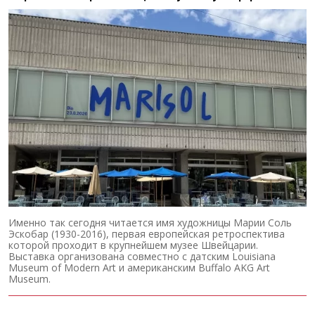
Именно так сегодня читается имя художницы Марии Соль
Эскобар (1930-2016), первая европейская ретроспектива
которой проходит в крупнейшем музее Швейцарии.
Выставка организована совместно с датским Louisiana
Museum of Modern Art и американским Buffalo AKG Art
Museum.