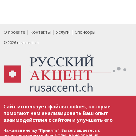
О проекте
Контакты
Услуги
Спонсоры
Footer
© 2026 rusaccent.ch
Все материалы, размещенные на веб-сайте rusaccent.ch, охраняются в
Сайт использует файлы cookies, которые
соответствии с законодательством Швейцарии об авторском праве и
международными соглашениями. Полное или частичное использование
помогают нам анализировать Ваш опыт
материалов возможно только с разрешения редакции. В случае полного
взаимодействия с сайтом и улучшать его
или частичного воспроизведения материалов сайта rusaccent.ch,
ОБЯЗАТЕЛЬНА АКТИВНАЯ ГИПЕРССЫЛКА на конкретный заимствованный
текст. Фотоизображения, размещенные редакцией rusaccent.ch, являются
Нажимая кнопку "Принять", Вы соглашаетесь с
ее исключительной собственностью. Полное или частичное
Больше информации
использованием cookies