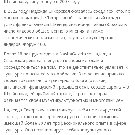
Швейцарии, запущенную в 2007 году.
В 2022 году Надежда Сикорская оказалась среди тех, кто, по
мнению редакции Le Temps, «внёс значительный вклад в
успех франкоязычной Швейцарии», войдя таким образом в
число лидеров общественного мнения, а также
экономических, политических, научных и культурных
лидеров: Форум 100.
После 18 лет руководства NashaGazeta.ch Надежда
Сикорская решила вернуться к своим истокам и
сосредоточиться на том, что её действительно увлекает: к
культуре во всём её многообразии. Это решение приняло
форму трёхязычного культурного блога (русский,
английский, французский), родившегося в сердце Европы – в
Швейцарии, её приёмной стране, стране, которая
отличается своей мультикультурностью и многоязычием.
Надежда Сикорская позиционирует себя не как «русский
голос», а как голос европейки русского происхождения,
имеющей более 30 лет профессионального опыта в сфере
культуры. Она позиционирует себя как культурного