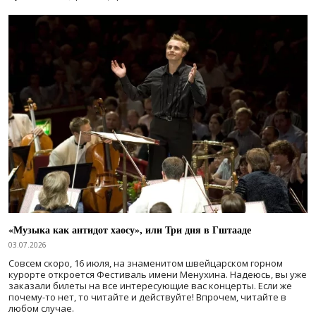
«Музыка как антидот хаосу», или Три дня в Гштааде
03.07.2026
Совсем скоро, 16 июля, на знаменитом швейцарском горном
курорте откроется Фестиваль имени Менухина. Надеюсь, вы уже
заказали билеты на все интересующие вас концерты. Если же
почему-то нет, то читайте и действуйте! Впрочем, читайте в
любом случае.