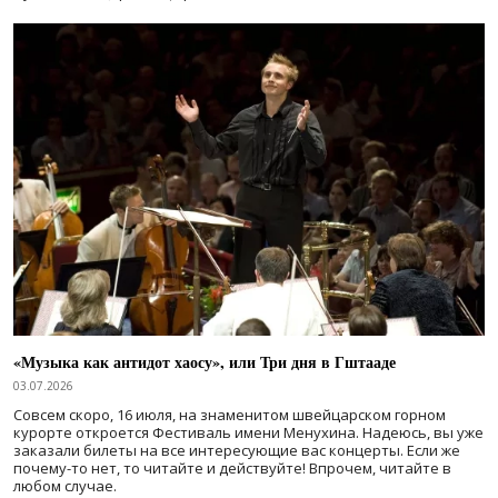
«Музыка как антидот хаосу», или Три дня в Гштааде
03.07.2026
Совсем скоро, 16 июля, на знаменитом швейцарском горном
курорте откроется Фестиваль имени Менухина. Надеюсь, вы уже
заказали билеты на все интересующие вас концерты. Если же
почему-то нет, то читайте и действуйте! Впрочем, читайте в
любом случае.