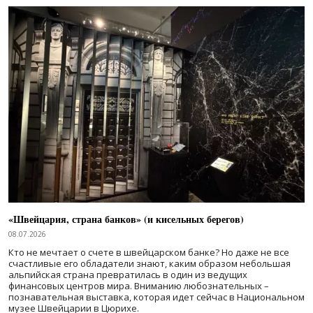
«Швейцария, страна банков» (и кисельных берегов)
08.07.2026
Кто не мечтает о счете в швейцарском банке? Но даже не все
счастливые его обладатели знают, каким образом небольшая
альпийская страна превратилась в один из ведущих
финансовых центров мира. Вниманию любознательных –
познавательная выставка, которая идет сейчас в Национальном
музее Швейцарии в Цюрихе.