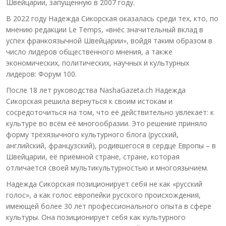
Швейцарии, запущенную в 2007 году.
В 2022 году Надежда Сикорская оказалась среди тех, кто, по
мнению редакции Le Temps, «внёс значительный вклад в
успех франкоязычной Швейцарии», войдя таким образом в
число лидеров общественного мнения, а также
экономических, политических, научных и культурных
лидеров: Форум 100.
После 18 лет руководства NashaGazeta.ch Надежда
Сикорская решила вернуться к своим истокам и
сосредоточиться на том, что её действительно увлекает: к
культуре во всём её многообразии. Это решение приняло
форму трёхязычного культурного блога (русский,
английский, французский), родившегося в сердце Европы – в
Швейцарии, её приёмной стране, стране, которая
отличается своей мультикультурностью и многоязычием.
Надежда Сикорская позиционирует себя не как «русский
голос», а как голос европейки русского происхождения,
имеющей более 30 лет профессионального опыта в сфере
культуры. Она позиционирует себя как культурного