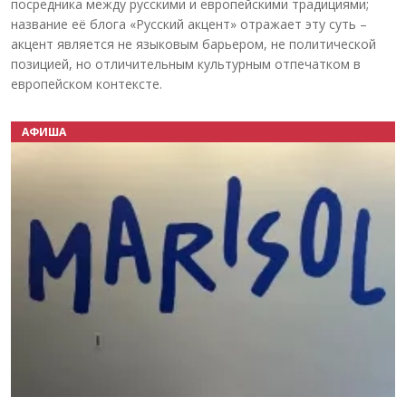
посредника между русскими и европейскими традициями;
название её блога «Русский акцент» отражает эту суть –
акцент является не языковым барьером, не политической
позицией, но отличительным культурным отпечатком в
европейском контексте.
АФИША
Назад
Вперёд