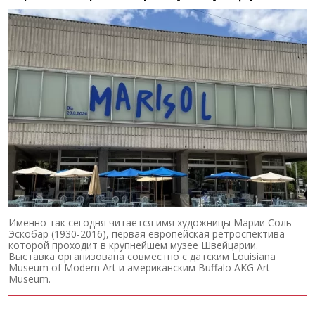
Именно так сегодня читается имя художницы Марии Соль
Эскобар (1930-2016), первая европейская ретроспектива
которой проходит в крупнейшем музее Швейцарии.
Выставка организована совместно с датским Louisiana
Museum of Modern Art и американским Buffalo AKG Art
Museum.