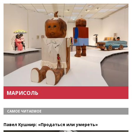
Назад
Вперёд
МАРИСОЛЬ
САМОЕ ЧИТАЕМОЕ
Павел Кушнир: «Продаться или умереть»