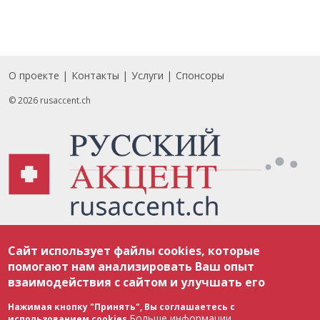
О проекте
Контакты
Услуги
Спонсоры
Footer
© 2026 rusaccent.ch
Все материалы, размещенные на веб-сайте rusaccent.ch, охраняются в
Сайт использует файлы cookies, которые
соответствии с законодательством Швейцарии об авторском праве и
международными соглашениями. Полное или частичное использование
помогают нам анализировать Ваш опыт
материалов возможно только с разрешения редакции. В случае полного
взаимодействия с сайтом и улучшать его
или частичного воспроизведения материалов сайта rusaccent.ch,
ОБЯЗАТЕЛЬНА АКТИВНАЯ ГИПЕРССЫЛКА на конкретный заимствованный
текст. Фотоизображения, размещенные редакцией rusaccent.ch, являются
Нажимая кнопку "Принять", Вы соглашаетесь с
ее исключительной собственностью. Полное или частичное
Больше информации
использованием cookies